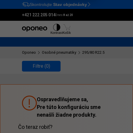
Skontrolujte
Stav objednávky
Ctrl
M
+421 222 205 014
Dnes:
8 až 20
Pneumatiky
Disky
Kontrast
Košík
Oponeo
Osobné pneumatiky
295/80 R22.5
Filtre
(0)
Ospravedlňujeme sa,
Pre túto konfiguráciu sme
nenašli žiadne produkty.
Čo teraz robiť?