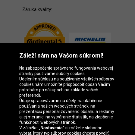
Záruka kvality:
Záleží nám na Vašom súkromí!
Na zabezpečenie správneho fungovania webovej
stránky používame súbory cookies.
Udelením súhlasu na používanie všetkých súborov
cookies nám umožníte prispôsobiť obsah Vašim
Skupina Oponeo
potrebám pri nákupoch na základe vašich
preferencií.
Údaje spracovávame na účely: na uľahčenie
používania našich webových stránok, na
prezentáciu personalizovaného obsahu a reklamy
Belgique
Česká
Deutschland
Éire
a jej meranie, na vytváranie štatistík, na zlepšenie
republika
funkčnosti webových stránok.
V záložke
„Nastavenia”
si môžete slobodne
vybrať, ktorý typ súborov cookies chcete povoliť.