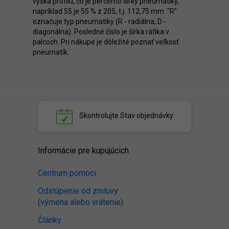
výška profilu, čo je percento šírky pneumatiky,
napríklad 55 je 55 % z 205, t.j. 112,75 mm. "R"
označuje typ pneumatiky (R - radiálna, D -
diagonálna). Posledné číslo je šírka ráfika v
palcoch. Pri nákupe je dôležité poznať veľkosť
pneumatík.
Skontrolujte
Stav objednávky
Informácie pre kupujúcich
Centrum pomoci
Odstúpenie od zmluvy
(výmena alebo vrátenie)
Články