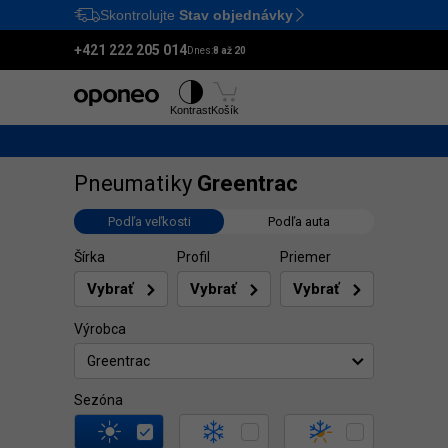
Skontrolujte
Stav objednávky
Ctrl
M
+421 222 205 014
Dnes:
8 až 20
Pneumatiky
Disky
Kontrast
Košík
Pneumatiky
Greentrac
Podľa veľkosti
Podľa auta
Šírka
Profil
Priemer
Výrobca
Greentrac
Sezóna