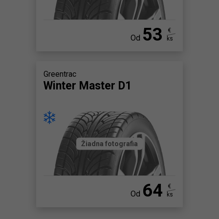
53
€
Od
ks
Greentrac
Winter Master D1
Žiadna fotografia
64
€
Od
ks