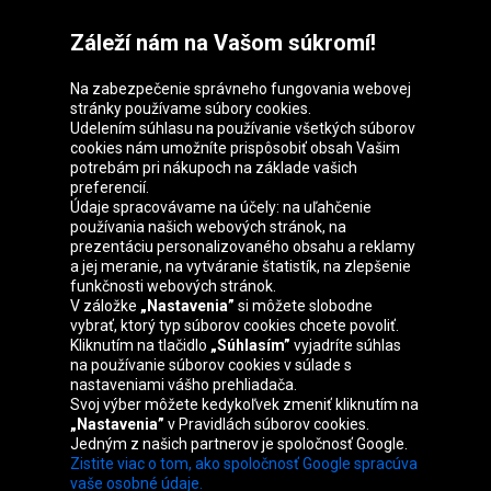
Záleží nám na Vašom súkromí!
Na zabezpečenie správneho fungovania webovej
stránky používame súbory cookies.
Udelením súhlasu na používanie všetkých súborov
cookies nám umožníte prispôsobiť obsah Vašim
Skupina Oponeo
potrebám pri nákupoch na základe vašich
preferencií.
Údaje spracovávame na účely: na uľahčenie
používania našich webových stránok, na
prezentáciu personalizovaného obsahu a reklamy
Belgique
Česká
Deutschland
Éire
a jej meranie, na vytváranie štatistík, na zlepšenie
republika
funkčnosti webových stránok.
V záložke
„Nastavenia”
si môžete slobodne
vybrať, ktorý typ súborov cookies chcete povoliť.
Kliknutím na tlačidlo
„Súhlasím”
vyjadríte súhlas
España
France
Italia
Magyarország
na používanie súborov cookies v súlade s
nastaveniami vášho prehliadača.
Svoj výber môžete kedykoľvek zmeniť kliknutím na
„Nastavenia”
v Pravidlách súborov cookies.
Jedným z našich partnerov je spoločnosť Google.
Nederland
Österreich
Polska
United
Zistite viac o tom, ako spoločnosť Google spracúva
Kingdom
vaše osobné údaje.