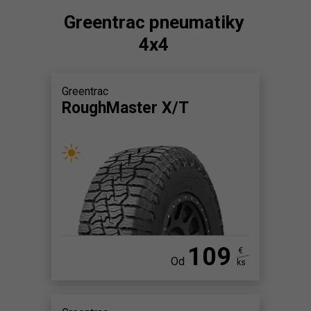
Greentrac pneumatiky
4x4
Greentrac
RoughMaster X/T
109
€
Od
ks