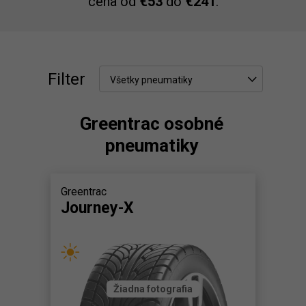
cena od
€53
do
€241
.
Filter
Všetky pneumatiky
Greentrac osobné
pneumatiky
Greentrac
Journey-X
Žiadna fotografia