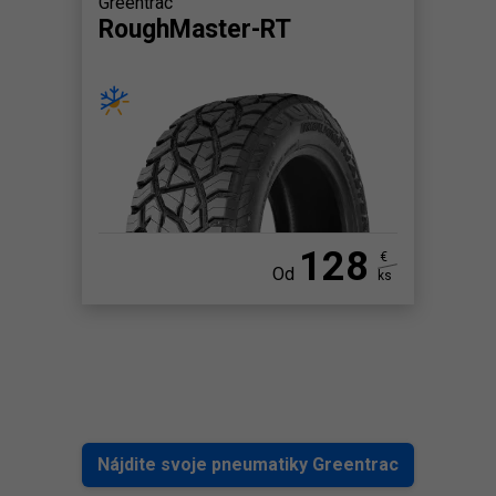
Greentrac
RoughMaster-RT
128
€
Od
ks
Nájdite svoje pneumatiky Greentrac