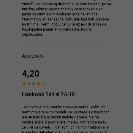
zimné). Na jednom aj druhom aute som najazdil po 60
000 km, takmer žiadne známky opotrebovania. Pri
jazde sa cítim ako v osobnom aute, také tiché.
Pneumatiky sú senzačné, bohužiaľ, keď boli uvedené
na trh, mali veľmi dobrú cenu, teraz je o dosť vyššia.
Každopádne pneumatiky senzačné, hodné
odporúčania.
Arek Lipecki
4,20
Hankook
Radial RA-18
Také odolné pneumatiky som ešte nemal. Mám ich
namontované aj na modeli Kia Sportage. Po najazdení
asi 40 tisíc km je dezén niekde v strede. Veľmi
odolné, tiché, úsporné pneumatiky. Vzhľadom na to,
že v kii sa osvedčili, dal som ich na môj multivan a je
to pecka ! Nebudem meniť na iné značky, lebo načo?