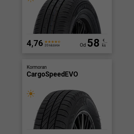
58
4,76
€
Od
ks
20 názorov
Kormoran
CargoSpeedEVO