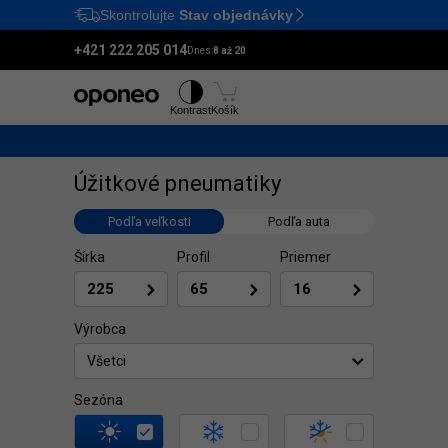
Skontrolujte
Stav objednávky
Ctrl
M
+421 222 205 014
Dnes:
8 až 20
Pneumatiky
Disky
Kontrast
Košík
Úžitkové pneumatiky
Podľa veľkosti
Podľa auta
Šírka
Profil
Priemer
Výrobca
Všetci
Sezóna