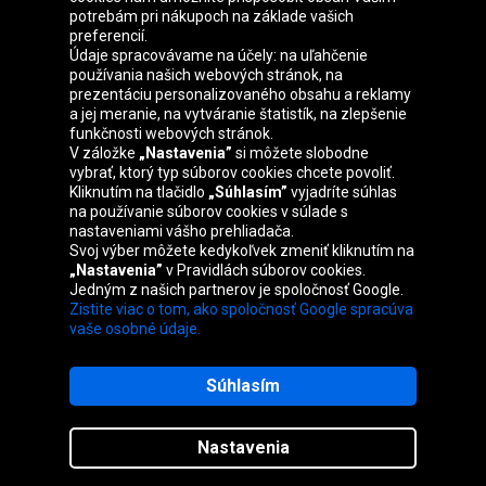
Skupina Oponeo
potrebám pri nákupoch na základe vašich
preferencií.
Údaje spracovávame na účely: na uľahčenie
používania našich webových stránok, na
prezentáciu personalizovaného obsahu a reklamy
Belgique
Česká
Deutschland
Éire
a jej meranie, na vytváranie štatistík, na zlepšenie
republika
funkčnosti webových stránok.
V záložke
„Nastavenia”
si môžete slobodne
vybrať, ktorý typ súborov cookies chcete povoliť.
Kliknutím na tlačidlo
„Súhlasím”
vyjadríte súhlas
España
France
Italia
Magyarország
na používanie súborov cookies v súlade s
nastaveniami vášho prehliadača.
Svoj výber môžete kedykoľvek zmeniť kliknutím na
„Nastavenia”
v Pravidlách súborov cookies.
Jedným z našich partnerov je spoločnosť Google.
Nederland
Österreich
Polska
United
Zistite viac o tom, ako spoločnosť Google spracúva
Kingdom
vaše osobné údaje.
Súhlasím
Mapa stránok
Nastavenia