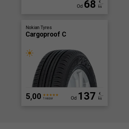
68
€
Od
ks
Nokian Tyres
Cargoproof C
137
5,00
€
Od
ks
1 názor