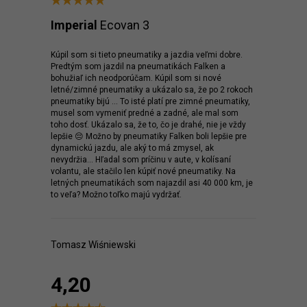
Imperial
Ecovan 3
Kúpil som si tieto pneumatiky a jazdia veľmi dobre.
Predtým som jazdil na pneumatikách Falken a
bohužiaľ ich neodporúčam. Kúpil som si nové
letné/zimné pneumatiky a ukázalo sa, že po 2 rokoch
pneumatiky bijú ... To isté platí pre zimné pneumatiky,
musel som vymeniť predné a zadné, ale mal som
toho dosť. Ukázalo sa, že to, čo je drahé, nie je vždy
lepšie 😔 Možno by pneumatiky Falken boli lepšie pre
dynamickú jazdu, ale aký to má zmysel, ak
nevydržia... Hľadal som príčinu v aute, v kolísaní
volantu, ale stačilo len kúpiť nové pneumatiky. Na
letných pneumatikách som najazdil asi 40 000 km, je
to veľa? Možno toľko majú vydržať.
Tomasz Wiśniewski
4,20