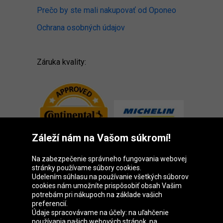
Prečo by ste mali nakupovať od Oponeo
Ochrana osobných údajov
Záruka kvality:
Záleží nám na Vašom súkromí!
Na zabezpečenie správneho fungovania webovej
stránky používame súbory cookies.
Udelením súhlasu na používanie všetkých súborov
cookies nám umožníte prispôsobiť obsah Vašim
Skupina Oponeo
potrebám pri nákupoch na základe vašich
preferencií.
Údaje spracovávame na účely: na uľahčenie
používania našich webových stránok, na