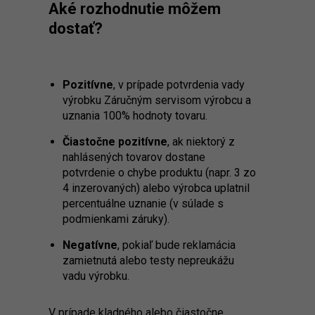
Aké rozhodnutie môžem
dostať?
Pozitívne
, v prípade potvrdenia vady
výrobku Záručným servisom výrobcu a
uznania 100% hodnoty tovaru.
Čiastočne pozitívne
, ak niektorý z
nahlásených tovarov dostane
potvrdenie o chybe produktu (napr. 3 zo
4 inzerovaných) alebo výrobca uplatnil
percentuálne uznanie (v súlade s
podmienkami záruky).
Negatívne
, pokiaľ bude reklamácia
zamietnutá alebo testy nepreukážu
vadu výrobku.
V prípade kladného alebo čiastočne