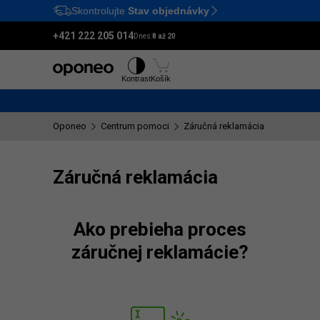
Skontrolujte
Stav objednávky
Ctrl
M
+421 222 205 014
Dnes:
8 až 20
Pneumatiky
Disky
Kontrast
Košík
Oponeo
Centrum pomoci
Záručná reklamácia
Záručná reklamácia
Ako prebieha proces
záručnej reklamácie?