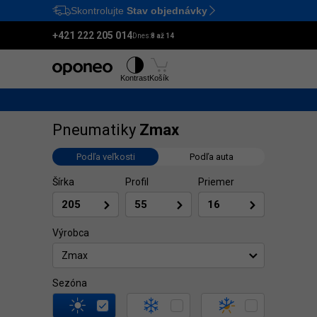
Skontrolujte
Stav objednávky
Ctrl
M
+421 222 205 014
Dnes:
8 až 14
Pneumatiky
Disky
Kontrast
Košík
Pneumatiky
Zmax
Podľa veľkosti
Podľa auta
Šírka
Profil
Priemer
Výrobca
Zmax
Sezóna