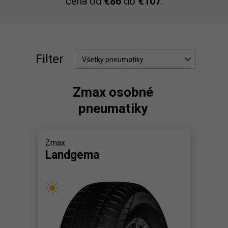
cena od
€86
do
€107
.
Filter
Všetky pneumatiky
Zmax osobné
pneumatiky
Zmax
Landgema