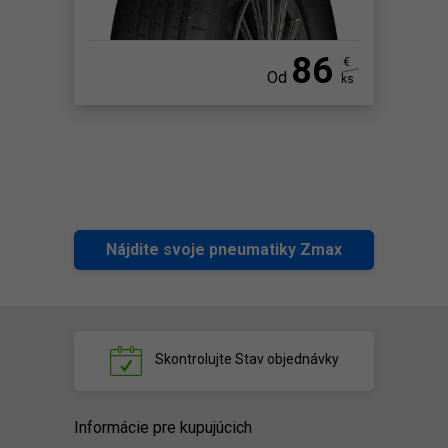
86
€
Od
ks
Nájdite svoje pneumatiky Zmax
Skontrolujte
Stav objednávky
Informácie pre kupujúcich