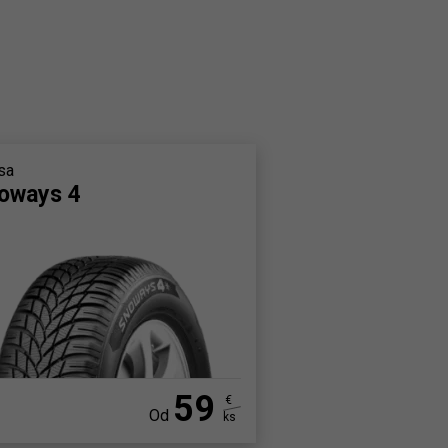
sa
oways 4
59
€
Od
ks