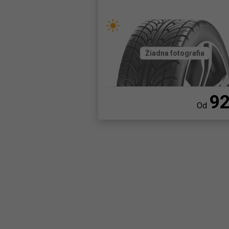
Žiadna fotografia
9
Od