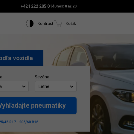
+421 222 205 014
Dnes:
8 až 20
Kontrast
Košík
odľa vozidla
ca
Sezóna
a
Letné
Vyhľadajte pneumatiky
25/45 R17
205/60 R16