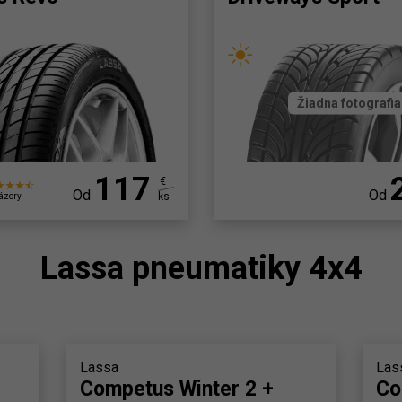
Žiadna fotografia
117
€
Od
Od
ks
ázory
Lassa pneumatiky 4x4
Lassa
Las
Competus Winter 2 +
Co