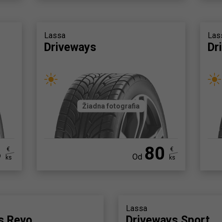
Lassa
Las
Driveways
Dr
Žiadna fotografia
3
80
€
€
Od
ks
ks
Lassa
s Revo
Driveways Sport