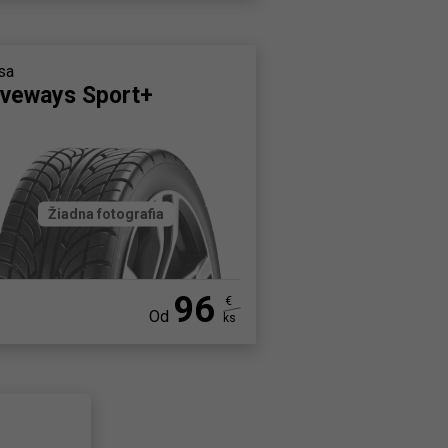
sa
iveways Sport+
Žiadna fotografia
96
€
Od
ks