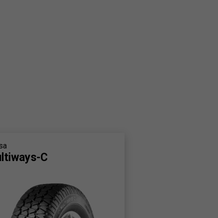
sa
ltiways-C