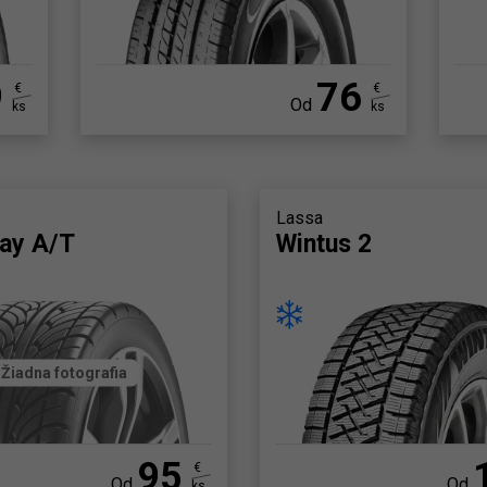
9
76
€
€
Od
ks
ks
Lassa
ay A/T
Wintus 2
Žiadna fotografia
95
€
Od
Od
ks