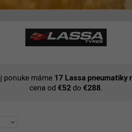
ej ponuke máme
17 Lassa pneumatiky 
cena od
€52
do
€288
.