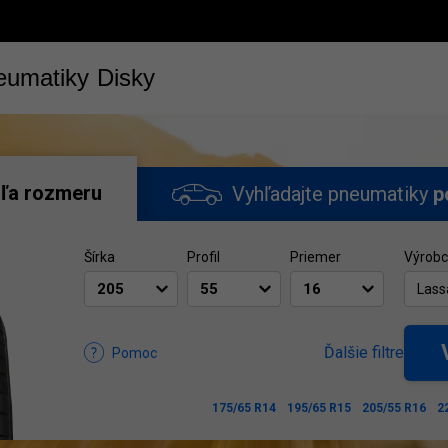
eumatiky
Disky
ľa rozmeru
Vyhľadajte pneumatiky
p
Šírka
Profil
Priemer
Výrob
Lass
Ďalšie filtre
Pomoc
175/65 R14
195/65 R15
205/55 R16
2