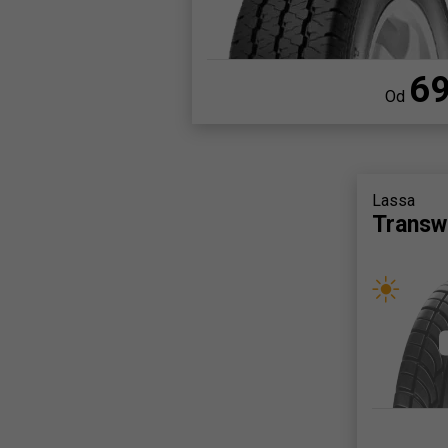
6
Od
Lassa
Transw