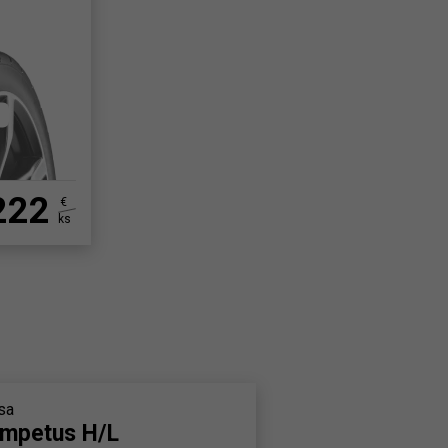
222
€
ks
sa
mpetus H/L