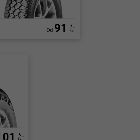
91
€
Od
ks
101
€
ks