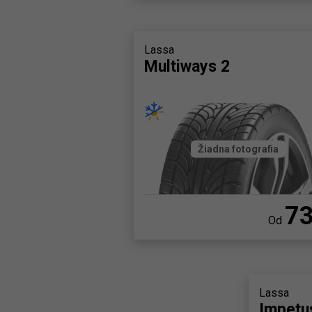
Lassa
Multiways 2
Žiadna fotografia
7
Od
Lassa
Impetu