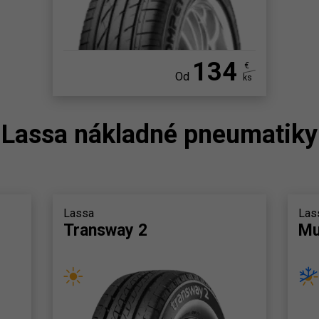
134
€
Od
ks
Lassa nákladné pneumatiky
Lassa
Las
Transway 2
Mu