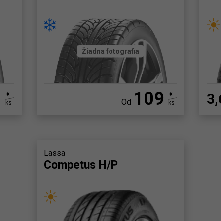
Žiadna fotografia
2
109
€
€
3,
Od
ks
ks
Lassa
Competus H/P