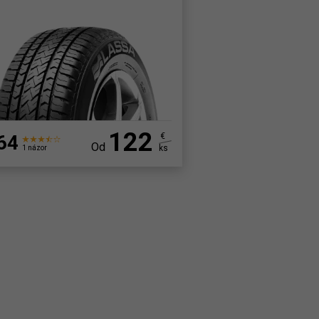
122
64
€
Od
ks
1 názor