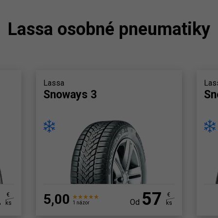
Lassa osobné pneumatiky
Lassa
Las
Snoways 3
Sn
2
57
€
5,00
€
Od
ks
ks
1 názor