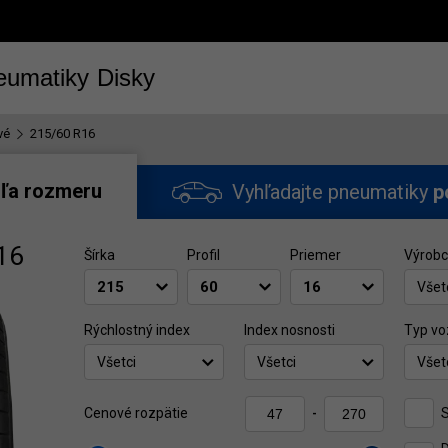
eumatiky
Disky
vé
215/60 R16
ľa rozmeru
Vyhľadajte pneumatiky
p
16
Šírka
Profil
Priemer
Výrob
Všet
Rýchlostný index
Index nosnosti
Typ vo
Všetci
Všetci
Všet
Cenové rozpätie
-