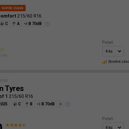
Comfort
215/60 R16
C
A
B 70dB
Počet:
zory.
Stredné zás
MIUM
n Tyres
of 1
215/60 R16
2025
C
B
B 70dB
Počet:
0