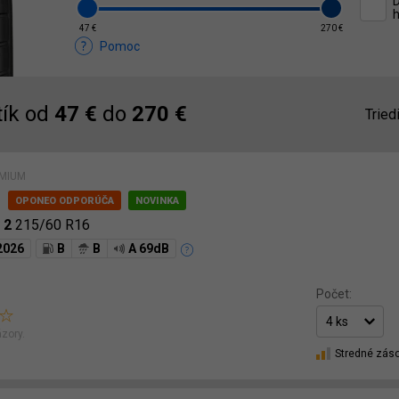
D
h
47 €
270 €
Pomoc
ík od
47 €
do
270 €
Tried
ÉMIUM
i
 2
215/60 R16
2026
B
B
A 69dB
Počet:
zory.
Stredné zás