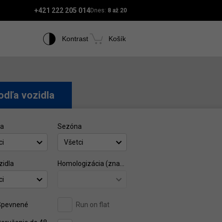
+421 222 205 014
Dnes:
8 až 20
Kontrast
Košík
odľa vozidla
ca
Sezóna
ci
Všetci
zidla
Homologizácia (značka)
ci
Spevnené
Run on flat