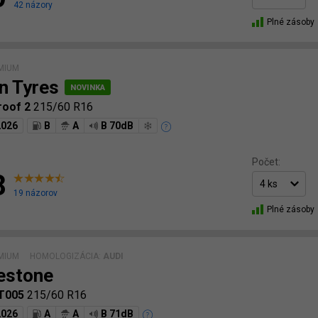
42 názory
Plné zásoby
MIUM
n Tyres
roof 2
215/60 R16
2026
B
A
B 70dB
Počet:
8
19 názorov
Plné zásoby
MIUM
HOMOLOGIZÁCIA:
AUDI
estone
 T005
215/60 R16
2026
A
A
B 71dB