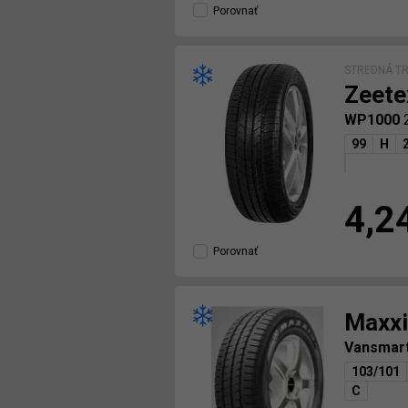
Porovnať
STREDNÁ TR
Zeete
WP1000
99
H
4,2
Porovnať
Maxxi
Vansmar
103/101
C