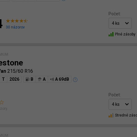
Počet:
4
30 názorov
Plné zásoby
MIUM
estone
Van
215/60 R16
T
2026
B
A
A 69dB
Počet:
zory.
Stredné zás
MIUM