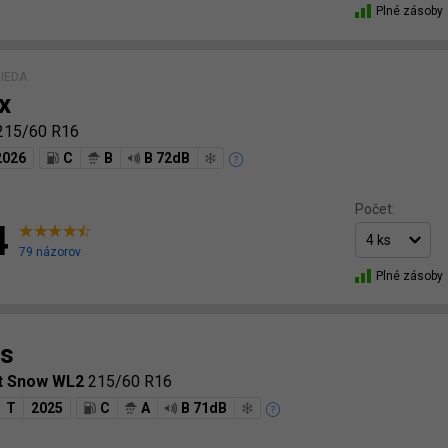
Plné zásoby
IEDA
x
215/60 R16
2026
C
B
B 72dB
Počet:
4
79 názorov
Plné zásoby
s
t Snow WL2
215/60 R16
T
2025
C
A
B 71dB