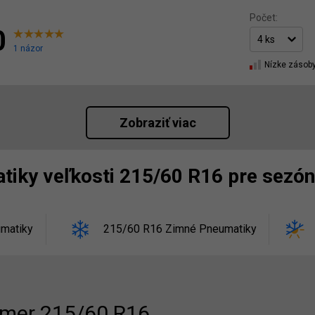
Počet:
0
1 názor
Nízke zásob
Zobraziť viac
tiky veľkosti 215/60 R16 pre sezó
matiky
215/60 R16 Zimné Pneumatiky
mer 215/60 R16