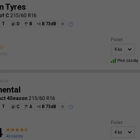
n Tyres
of C
215/60 R16
T
D
B
B 73dB
Počet:
zory.
Plné zásoby
MIUM
nental
act 4Season
215/60 R16
T
C
A
B 73dB
Počet:
4
43 názory