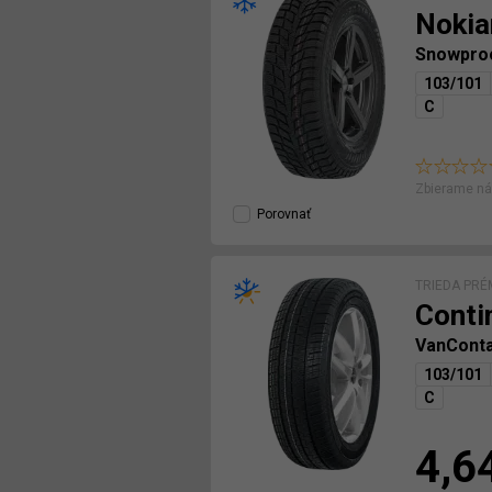
Nokia
Snowpro
103/101
C
Zbierame ná
Porovnať
TRIEDA PRÉ
Conti
VanCont
103/101
C
4,6