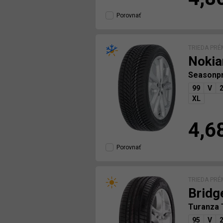
Porovnať
TRIEDA PRÉ
Nokia
Seasonp
99
V
XL
4,6
Porovnať
TRIEDA PRÉ
Bridg
Turanza
95
V