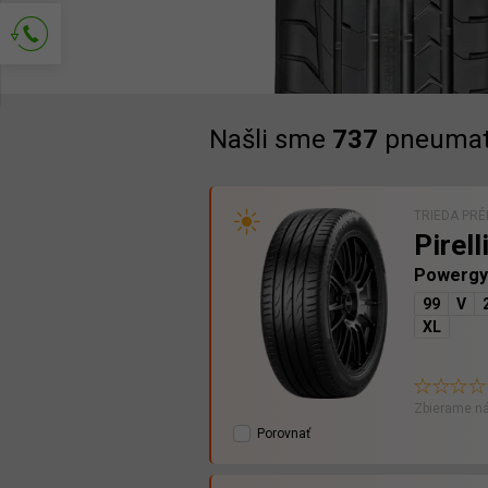
Popros o kontakt
Našli sme
737
pneumat
TRIEDA PR
Pirell
Powergy
99
V
XL
Zbierame ná
Porovnať