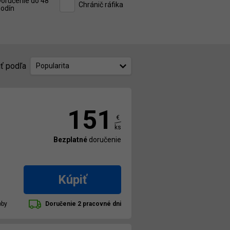
oručenie do 48
Chránič ráfika
odín
iť podľa
Popularita
151
€
ks
Bezplatné
doručenie
Kúpiť
oby
Doručenie 2 pracovné dni