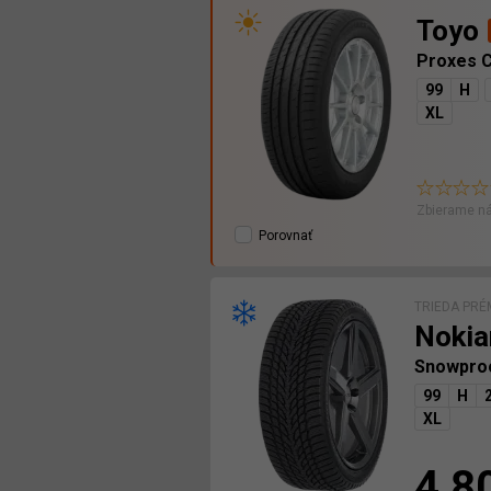
Toyo
Proxes 
99
H
XL
Zbierame ná
Porovnať
TRIEDA PRÉ
Nokia
Snowpro
99
H
XL
4,8