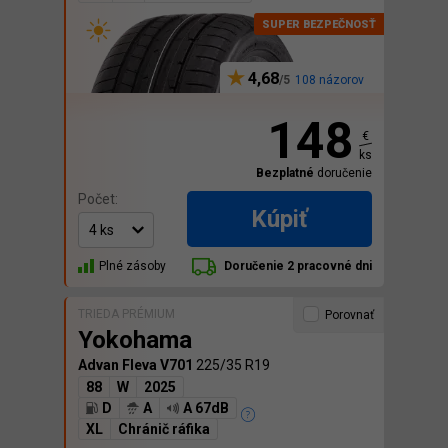
4,68
108 názorov
148
€
ks
Bezplatné
doručenie
Počet:
Kúpiť
Plné zásoby
Doručenie 2 pracovné dni
TRIEDA PRÉMIUM
Porovnať
Yokohama
Advan Fleva V701
225/35 R19
88
W
2025
D
A
A 67dB
XL
Chránič ráfika