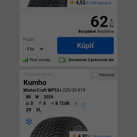
4,52
105 názorov
62
€
ks
Bezplatné
doručenie
Počet:
Kúpiť
Plné zásoby
Doručenie 2 pracovné dni
STREDNÁ TRIEDA
Porovnať
Kumho
WinterCraft WP52+
225/35 R19
88
W
2026
D
A
B 72dB
ZR
XL
4,92
19 názorov