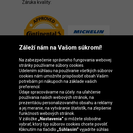
Záruka kvality:
Záleží nám na Vašom súkromí!
Na zabezpečenie správneho fungovania webovej
stránky používame súbory cookies.
Udelením súhlasu na používanie všetkých súborov
cookies nám umožníte prispôsobiť obsah Vašim
Skupina Oponeo
potrebám pri nákupoch na základe vašich
preferencií.
Údaje spracovávame na účely: na uľahčenie
používania našich webových stránok, na
prezentáciu personalizovaného obsahu a reklamy
Belgique
Česká
Deutschland
Éire
a jej meranie, na vytváranie štatistík, na zlepšenie
republika
funkčnosti webových stránok.
V záložke
„Nastavenia”
si môžete slobodne
vybrať, ktorý typ súborov cookies chcete povoliť.
Kliknutím na tlačidlo
„Súhlasím”
vyjadríte súhlas
España
France
Italia
Magyarország