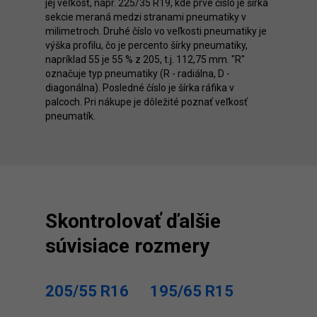
jej veľkosť, napr. 225/35 R19, kde prvé číslo je šírka
sekcie meraná medzi stranami pneumatiky v
milimetroch. Druhé číslo vo veľkosti pneumatiky je
výška profilu, čo je percento šírky pneumatiky,
napríklad 55 je 55 % z 205, t.j. 112,75 mm. "R"
označuje typ pneumatiky (R - radiálna, D -
diagonálna). Posledné číslo je šírka ráfika v
palcoch. Pri nákupe je dôležité poznať veľkosť
pneumatík.
Skontrolovať ďalšie
súvisiace rozmery
205/55 R16
195/65 R15