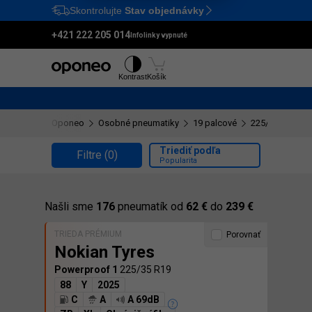
Skontrolujte
Stav objednávky
Ctrl
M
+421 222 205 014
Infolinky vypnuté
Pneumatiky
Disky
Kontrast
Košík
Oponeo
Osobné pneumatiky
19 palcové
225/35 R19
Triediť podľa
Filtre
(0)
Popularita
Našli sme
176
pneumatík od
62 €
do
239 €
TRIEDA PRÉMIUM
Porovnať
Nokian Tyres
Powerproof 1
225/35 R19
88
Y
2025
C
A
A 69dB