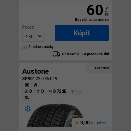
60
€
ks
Bezplatné
doručenie
Počet:
Kúpiť
Stredné zásoby
Doručenie 3-4 pracovné dni
Porovnať
Austone
SP901
225/35 R19
88
W
D
D
B 72dB
XL
3,00
1 názor