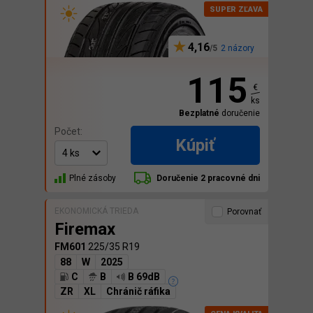
4,16
2 názory
115
€
ks
Bezplatné
doručenie
Počet:
Kúpiť
Plné zásoby
Doručenie 2 pracovné dni
EKONOMICKÁ TRIEDA
Porovnať
Firemax
FM601
225/35 R19
88
W
2025
C
B
B 69dB
ZR
XL
Chránič ráfika