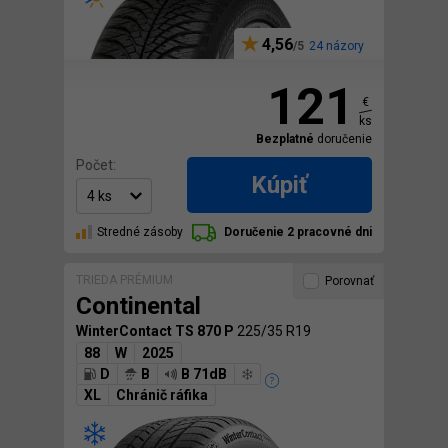
4,56
24 názory
121
€
ks
Bezplatné
doručenie
Počet:
Kúpiť
Stredné zásoby
Doručenie 2 pracovné dni
TRIEDA PRÉMIUM
Porovnať
Continental
WinterContact TS 870 P
225/35 R19
88
W
2025
D
B
B 71dB
XL
Chránič ráfika