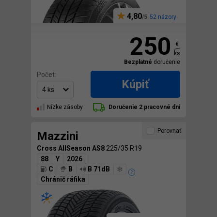
4,80
52 názory
250
€
ks
Bezplatné
doručenie
Počet:
Kúpiť
Nízke zásoby
Doručenie 2 pracovné dni
Porovnať
Mazzini
Cross AllSeason AS8
225/35 R19
88
Y
2026
C
B
B 71dB
Chránič ráfika