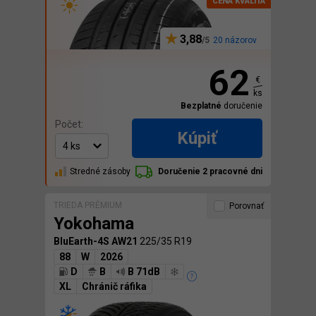
3,88
20 názorov
62
€
ks
Bezplatné
doručenie
Počet:
Kúpiť
Stredné zásoby
Doručenie 2 pracovné dni
TRIEDA PRÉMIUM
Porovnať
Yokohama
BluEarth-4S AW21
225/35 R19
88
W
2026
D
B
B 71dB
XL
Chránič ráfika