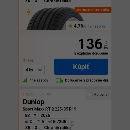
ZR
XL
Chránič ráfika
4,76
48 názorov
136
€
ks
Bezplatné
doručenie
Počet:
Kúpiť
Plné zásoby
Doručenie 2 pracovné dni
TRIEDA PRÉMIUM
Porovnať
Dunlop
Sport Maxx RT 2
225/35 R19
88
Y
2026
C
A
B 72dB
ZR
XL
Chránič ráfika