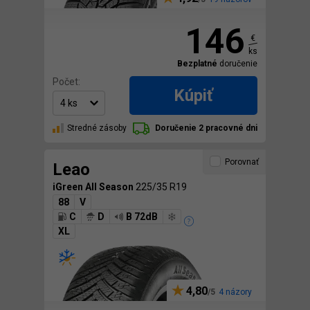
146
€
ks
Bezplatné
doručenie
Počet:
Kúpiť
Stredné zásoby
Doručenie 2 pracovné dni
Porovnať
Leao
iGreen All Season
225/35 R19
88
V
C
D
B 72dB
XL
4,80
4 názory