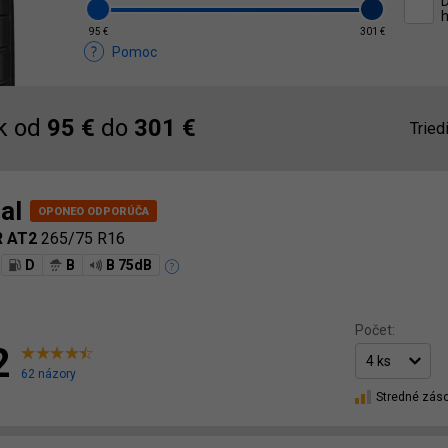
D
h
95 €
301 €
Pomoc
k od
95 €
do
301 €
Tried
al
R AT2
265/75 R16
D
B
B 75dB
Počet:
2
62 názory
Stredné zás