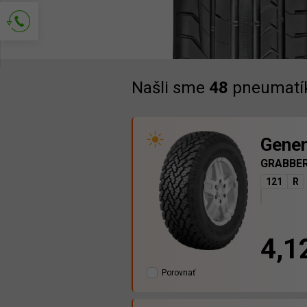
Popros o kontakt
Našli sme
48
pneumatí
Gener
GRABBE
121
R
4,1
Porovnať