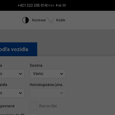
+421 222 205 014
Dnes:
8 až 20
Kontrast
Košík
odľa vozidla
ca
Sezóna
ci
Všetci
zidla
Homologizácia (značka)
ci
Spevnené
Run on flat