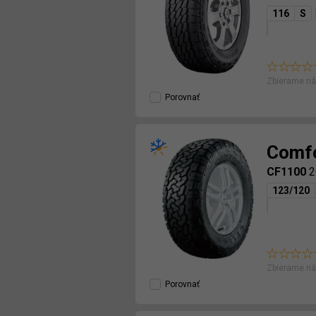
116
S
Zbierame ná
Porovnať
Comf
CF1100
2
123/120
Zbierame ná
Porovnať