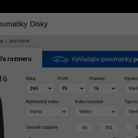
eumatiky
Disky
vé
265/75 R16
ľa rozmeru
Vyhľadajte pneumatiky
p
16
Šírka
Profil
Priemer
Výrob
Všet
Rýchlostný index
Index nosnosti
Typ vo
Všetci
Všetci
Všet
Cenové rozpätie
-