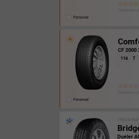
Zbierame ná
Porovnať
Comf
CF 2000
116
T
Zbierame ná
Porovnať
TRIEDA PRÉ
Bridg
Dueler A