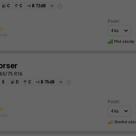
C
C
B 72dB
Počet:
zory.
Plné zásoby
orser
65/75 R16
S
D
C
B 75dB
Počet:
zory.
Stredné zás