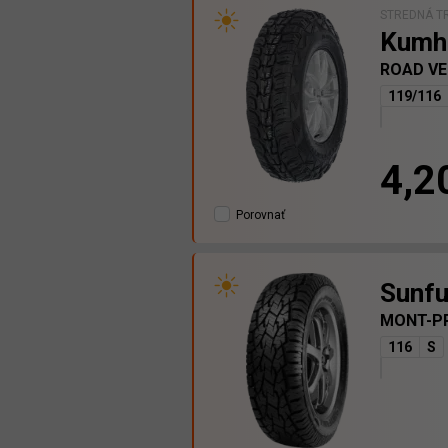
STREDNÁ T
Kumh
ROAD VE
119/116
4,2
Porovnať
Sunfu
MONT-P
116
S