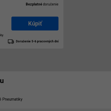
Bezplatné
doručenie
Kúpiť
oby
Doručenie 5-6 pracovných dní
nu
é Pneumatiky