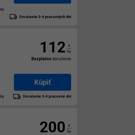
oby
Doručenie 5-6 pracovných dní
112
€
ks
Bezplatné
doručenie
Kúpiť
oby
Doručenie 3-4 pracovné dni
200
€
ks