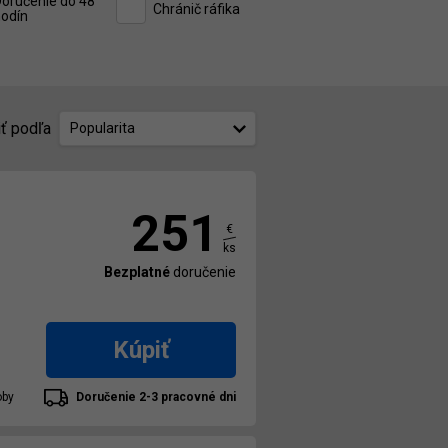
oručenie do 48
Chránič ráfika
odín
iť podľa
Popularita
251
€
ks
Bezplatné
doručenie
Kúpiť
oby
Doručenie 2-3 pracovné dni