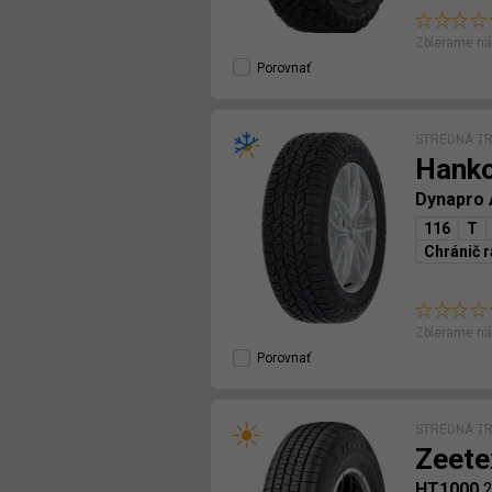
Zbierame ná
Porovnať
STREDNÁ TR
Hank
Dynapro
116
T
Chránič r
Zbierame ná
Porovnať
STREDNÁ TR
Zeete
HT1000