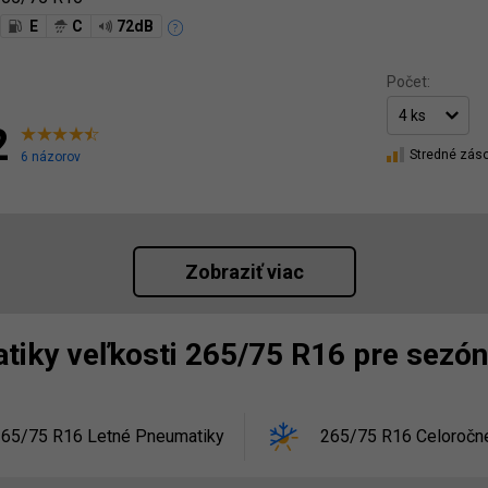
E
C
72dB
Počet:
2
Stredné zás
6 názorov
Zobraziť viac
tiky veľkosti 265/75 R16 pre sezó
265/75 R16 Letné Pneumatiky
265/75 R16 Celoročn