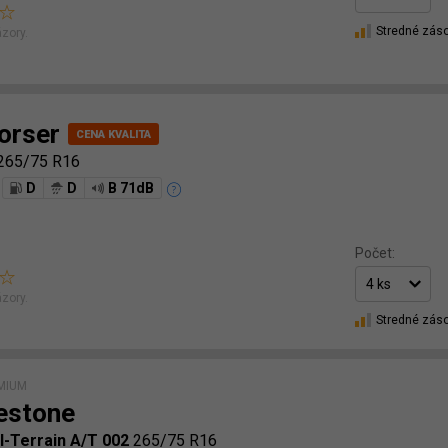
Stredné zás
zory.
orser
265/75 R16
D
D
B 71dB
Počet:
zory.
Stredné zás
MIUM
estone
ll-Terrain A/T 002
265/75 R16