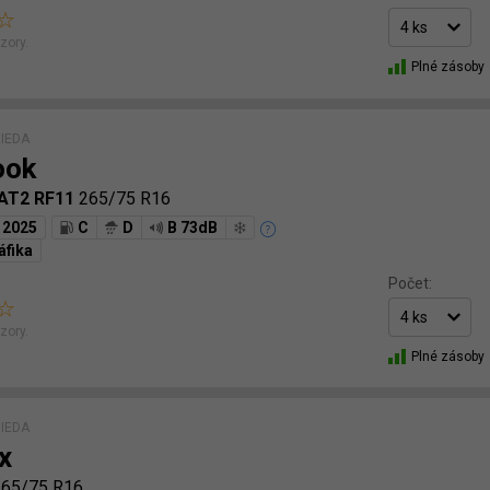
zory.
Plné zásoby
IEDA
ook
 AT2 RF11
265/75 R16
2025
C
D
B 73dB
áfika
Počet:
zory.
Plné zásoby
IEDA
x
265/75 R16