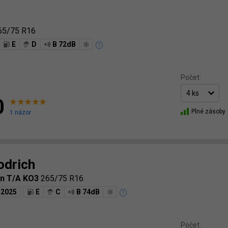
65/75 R16
E
D
B 72dB
Počet:
0
Plné zásoby
1 názor
drich
ain T/A KO3
265/75 R16
2025
E
C
B 74dB
Počet: