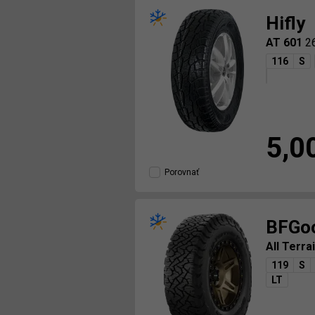
Hifly
AT 601
2
116
S
5,0
Porovnať
BFGoo
All Terr
119
S
LT