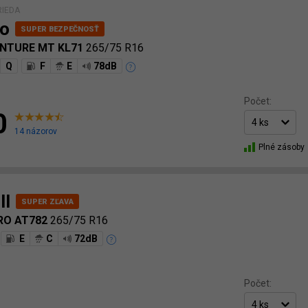
RIEDA
o
NTURE MT KL71
265/75 R16
Q
F
E
78dB
Počet:
0
14 názorov
Plné zásoby
ll
RO AT782
265/75 R16
E
C
72dB
Počet: