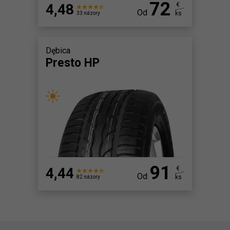
72
4,48
€
Od
ks
33 názory
Dębica
Presto HP
91
4,44
€
Od
ks
82 názory