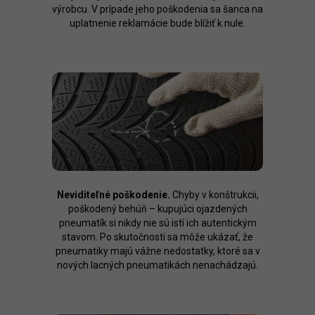
výrobcu. V prípade jeho poškodenia sa šanca na
uplatnenie reklamácie bude blížiť k nule.
Neviditeľné poškodenie.
Chyby v konštrukcii,
poškodený behúň – kupujúci ojazdených
pneumatík si nikdy nie sú istí ich autentickým
stavom. Po skutočnosti sa môže ukázať, že
pneumatiky majú vážne nedostatky, ktoré sa v
nových lacných pneumatikách nenachádzajú.