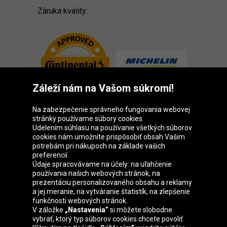
Záruka kvality:
Záleží nám na Vašom súkromí!
Na zabezpečenie správneho fungovania webovej
stránky používame súbory cookies.
Udelením súhlasu na používanie všetkých súborov
cookies nám umožníte prispôsobiť obsah Vašim
Skupina Oponeo
potrebám pri nákupoch na základe vašich
preferencií.
Údaje spracovávame na účely: na uľahčenie
používania našich webových stránok, na
prezentáciu personalizovaného obsahu a reklamy
Belgique
Česká
Deutschland
Éire
a jej meranie, na vytváranie štatistík, na zlepšenie
republika
funkčnosti webových stránok.
V záložke
„Nastavenia”
si môžete slobodne
vybrať, ktorý typ súborov cookies chcete povoliť.