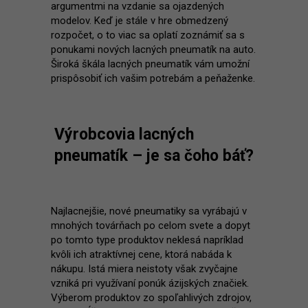
argumentmi na vzdanie sa ojazdených
modelov. Keď je stále v hre obmedzený
rozpočet, o to viac sa oplatí zoznámiť sa s
ponukami nových lacných pneumatík na auto.
Široká škála lacných pneumatík vám umožní
prispôsobiť ich vašim potrebám a peňaženke.
Výrobcovia lacných
pneumatík – je sa čoho báť?
Najlacnejšie, nové pneumatiky sa vyrábajú v
mnohých továrňach po celom svete a dopyt
po tomto type produktov neklesá napríklad
kvôli ich atraktívnej cene, ktorá nabáda k
nákupu. Istá miera neistoty však zvyčajne
vzniká pri využívaní ponúk ázijských značiek.
Výberom produktov zo spoľahlivých zdrojov,