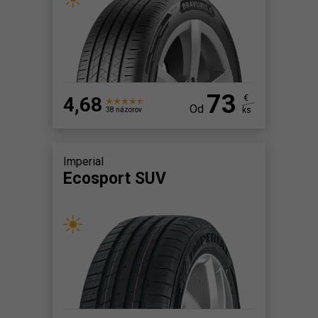
73
4,68
€
Od
ks
38 názorov
Imperial
Ecosport SUV