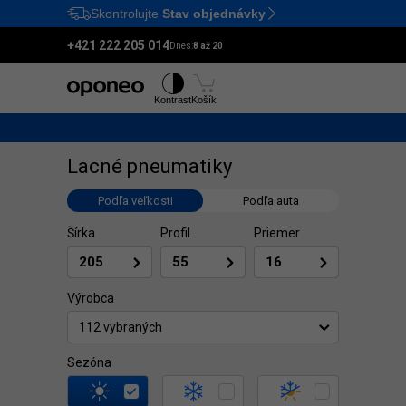
Skontrolujte
Stav objednávky
Ctrl
M
+421 222 205 014
Dnes:
8 až 20
Pneumatiky
Disky
Kontrast
Košík
Lacné pneumatiky
Podľa veľkosti
Podľa auta
Šírka
Profil
Priemer
Výrobca
112 vybraných
Sezóna