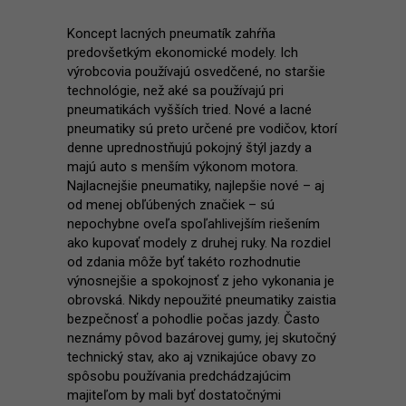
Koncept lacných pneumatík zahŕňa
predovšetkým ekonomické modely. Ich
výrobcovia používajú osvedčené, no staršie
technológie, než aké sa používajú pri
pneumatikách vyšších tried. Nové a lacné
pneumatiky sú preto určené pre vodičov, ktorí
denne uprednostňujú pokojný štýl jazdy a
majú auto s menším výkonom motora.
Najlacnejšie pneumatiky, najlepšie nové – aj
od menej obľúbených značiek – sú
nepochybne oveľa spoľahlivejším riešením
ako kupovať modely z druhej ruky. Na rozdiel
od zdania môže byť takéto rozhodnutie
výnosnejšie a spokojnosť z jeho vykonania je
obrovská. Nikdy nepoužité pneumatiky zaistia
bezpečnosť a pohodlie počas jazdy. Často
neznámy pôvod bazárovej gumy, jej skutočný
technický stav, ako aj vznikajúce obavy zo
spôsobu používania predchádzajúcim
majiteľom by mali byť dostatočnými