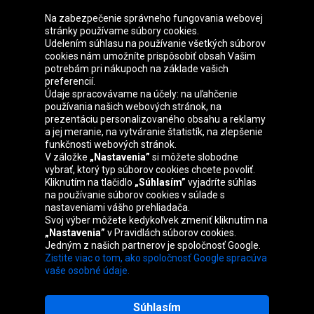
Na zabezpečenie správneho fungovania webovej
stránky používame súbory cookies.
Udelením súhlasu na používanie všetkých súborov
cookies nám umožníte prispôsobiť obsah Vašim
Skupina Oponeo
potrebám pri nákupoch na základe vašich
preferencií.
Údaje spracovávame na účely: na uľahčenie
používania našich webových stránok, na
prezentáciu personalizovaného obsahu a reklamy
Belgique
Česká
Deutschland
Éire
a jej meranie, na vytváranie štatistík, na zlepšenie
republika
funkčnosti webových stránok.
V záložke
„Nastavenia”
si môžete slobodne
vybrať, ktorý typ súborov cookies chcete povoliť.
Kliknutím na tlačidlo
„Súhlasím”
vyjadríte súhlas
España
France
Italia
Magyarország
na používanie súborov cookies v súlade s
nastaveniami vášho prehliadača.
Svoj výber môžete kedykoľvek zmeniť kliknutím na
„Nastavenia”
v Pravidlách súborov cookies.
Jedným z našich partnerov je spoločnosť Google.
Nederland
Österreich
Polska
United
Zistite viac o tom, ako spoločnosť Google spracúva
Kingdom
vaše osobné údaje.
Súhlasím