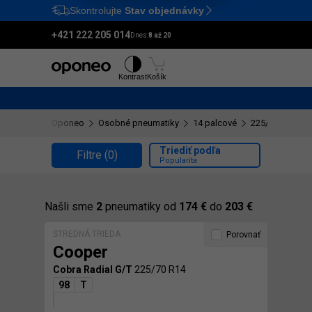
Skontrolujte
Stav objednávky
Ctrl
M
+421 222 205 014
Dnes:
8 až 20
Pneumatiky
Disky
Kontrast
Košík
Oponeo
Osobné pneumatiky
14 palcové
225/70 R14
Triediť podľa
Filtre
(0)
Popularita
Našli sme
2
pneumatiky od
174 €
do
203 €
STREDNÁ TRIEDA
Porovnať
Cooper
Cobra Radial G/T
225/70 R14
98
T