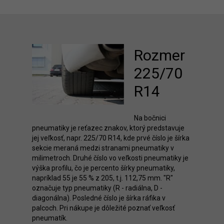
Rozmer
225/70
R14
Na bočnici
pneumatiky je reťazec znakov, ktorý predstavuje
jej veľkosť, napr. 225/70 R14, kde prvé číslo je šírka
sekcie meraná medzi stranami pneumatiky v
milimetroch. Druhé číslo vo veľkosti pneumatiky je
výška profilu, čo je percento šírky pneumatiky,
napríklad 55 je 55 % z 205, t.j. 112,75 mm. "R"
označuje typ pneumatiky (R - radiálna, D -
diagonálna). Posledné číslo je šírka ráfika v
palcoch. Pri nákupe je dôležité poznať veľkosť
pneumatík.