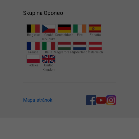
Skupina Oponeo
Belgique
Česká
Deutschland
Éire
España
republika
France
Italia
Magyarország
Nederland
Österreich
Polska
United
Kingdom
Mapa stránok