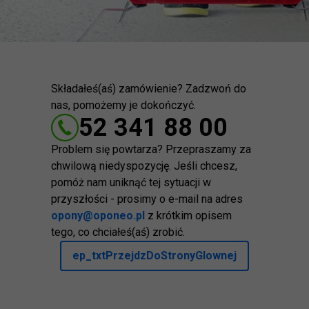
Składałeś(aś) zamówienie? Zadzwoń do
nas, pomożemy je dokończyć.
52 341 88 00
Problem się powtarza? Przepraszamy za
chwilową niedyspozycję. Jeśli chcesz,
pomóż nam uniknąć tej sytuacji w
przyszłości - prosimy o e-mail na adres
opony@oponeo.pl
z krótkim opisem
tego, co chciałeś(aś) zrobić.
ep_txtPrzejdzDoStronyGlownej