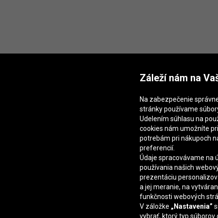
Záleží nám na Va
Na zabezpečenie správn
stránky používame súbory
Udelením súhlasu na použ
cookies nám umožníte pr
potrebám pri nákupoch n
preferencií.
Údaje spracovávame na úč
používania našich webový
prezentáciu personalizo
a jej meranie, na vytváran
funkčnosti webových str
V záložke
„Nastavenia”
s
vybrať, ktorý typ súborov 