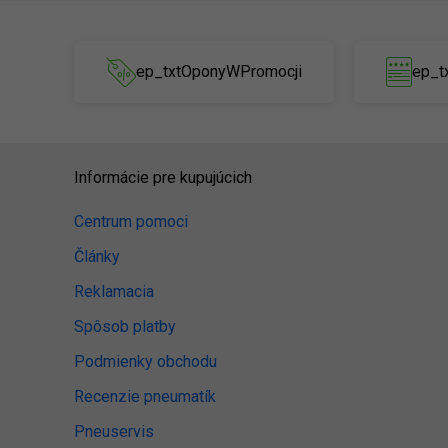
ep_txtOponyWPromocji
ep_t
Informácie pre kupujúcich
Centrum pomoci
Články
Reklamacia
Spôsob platby
Podmienky obchodu
Recenzie pneumatík
Pneuservis