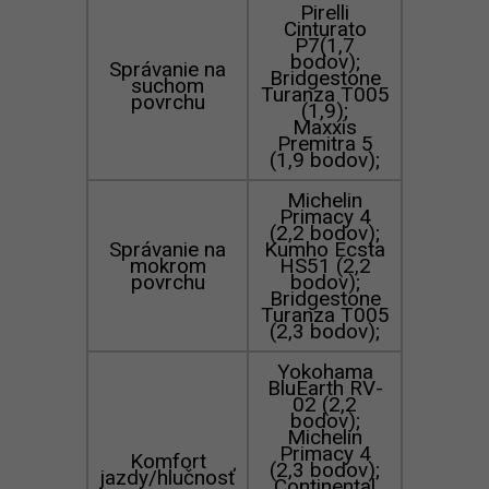
Pirelli
Cinturato
P7(1,7
bodov);
Správanie na
Bridgestone
suchom
Turanza T005
povrchu
(1,9);
Maxxis
Premitra 5
(1,9 bodov);
Michelin
Primacy 4
(2,2 bodov);
Správanie na
Kumho Ecsta
mokrom
HS51 (2,2
povrchu
bodov);
Bridgestone
Turanza T005
(2,3 bodov);
Yokohama
BluEarth RV-
02 (2,2
bodov);
Michelin
Primacy 4
Komfort
(2,3 bodov);
jazdy/hlučnosť
Continental