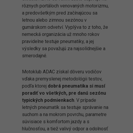
rôznych portáloch venovaných motorizmu,
a predovšetkým pred začínajúcou sa
letnou alebo zimnou sezónou v
gumárskom odvetví. Vyplýva to z toho, že
nemecká organizácia už mnoho rokov
pravidelne testuje pneumatiky, a jej
výsledky sa považujú za najsolídnejšie a
smerodajné.
Motoklub ADAC získal dôveru vodičov
vďaka premyslenej metodológii testov,
podľa ktorej
dobrá pneumatika si musí
poradiť vo všetkých, pre danú sezónu
typických podmienkach
. V prípade
letných pneumatík sa testuje správanie na
suchom a na mokrom povrchu, parametre
súvisiace s komfortom jazdy a s
hlučnosťou, a tiež valivý odpor a odolnosť