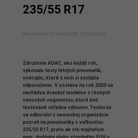
235/55 R17
Aktualizácia: 10 marca 2020
| OPONEO.SK
Združenie ADAC, ako každý rok,
vykonalo testy letných pneumatík,
overujúc, ktoré z nich si zaslúžia
odporučenie. V zostave na rok 2020 sa
nachádza dvanásť modelov z rôznych
cenových segmentov, ktoré boli
testované ohľadne výkonov. Tentoraz
sa odborníci z nemeckej organizácie
pozreli na pneumatiky s veľkosťou
235/55 R17, preto ak ste majiteľom
napr. dodávky alebo stredného SUV-u,