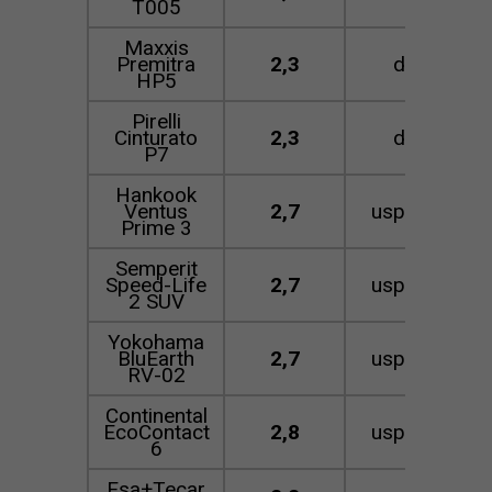
T005
Maxxis
Premitra
2,3
dobrá
HP5
Pirelli
Cinturato
2,3
dobrá
P7
Hankook
Ventus
2,7
uspokojivá
Prime 3
Semperit
Speed-Life
2,7
uspokojivá
2 SUV
Yokohama
BluEarth
2,7
uspokojivá
RV-02
Continental
EcoContact
2,8
uspokojivá
6
Esa+Tecar