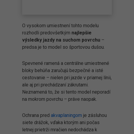
O vysokom umiestnení tohto modelu
rozhodli predovšetkým
najlepšie
výsledky jazdy na suchom povrchu
–
predsa je to model so športovou dušou.
Spevnené ramená a centrálne umiestnené
bloky behúňa zaručujú bezpečné a isté
cestovanie – nielen pri jazde v priamej línii,
ale aj pri prechádzaní zákrutami.
Neznamená to, že si tento model neporadí
na mokrom povrchu – práve naopak.
Ochrana pred
akvaplaningom
je zásluhou
siete drážok, vďaka ktorým ani počas
letnej prietrži mračien nedochádza k