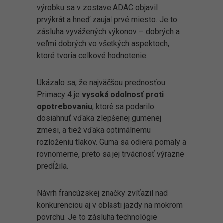
výrobku sa v zostave ADAC objavil
prvýkrát a hneď zaujal prvé miesto. Je to
zásluha vyvážených výkonov – dobrých a
veľmi dobrých vo všetkých aspektoch,
ktoré tvoria celkové hodnotenie.
Ukázalo sa, že najväčšou prednosťou
Primacy 4 je
vysoká odolnosť proti
opotrebovaniu
, ktoré sa podarilo
dosiahnuť vďaka zlepšenej gumenej
zmesi, a tiež vďaka optimálnemu
rozloženiu tlakov. Guma sa odiera pomaly a
rovnomerne, preto sa jej trvácnosť výrazne
predĺžila.
Návrh francúzskej značky zvíťazil nad
konkurenciou aj v oblasti jazdy na mokrom
povrchu. Je to zásluha technológie