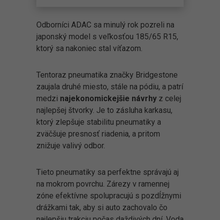
Odborníci ADAC sa minulý rok pozreli na
japonský model s veľkosťou 185/65 R15,
ktorý sa nakoniec stal víťazom.
Tentoraz pneumatika značky Bridgestone
zaujala druhé miesto, stále na pódiu, a patrí
medzi
najekonomickejšie návrhy
z celej
najlepšej štvorky. Je to zásluha karkasu,
ktorý zlepšuje stabilitu pneumatiky a
zväčšuje presnosť riadenia, a pritom
znižuje valivý odbor.
Tieto pneumatiky sa perfektne správajú aj
na mokrom povrchu. Zárezy v ramennej
zóne efektívne spolupracujú s pozdĺžnymi
drážkami tak, aby si auto zachovalo čo
najlepšiu trakciu počas daždivých dní. Voda