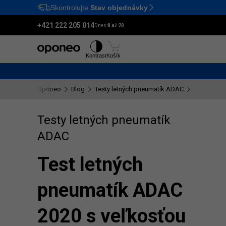
Skontrolujte
Stav objednávky
Ctrl
M
+421 222 205 014
Dnes:
8 až 20
Pneumatiky
Disky
Kontrast
Košík
Oponeo
Blog
Testy letných pneumatík ADAC
Test letný
Testy letných pneumatík
ADAC
Test letných
pneumatík ADAC
2020 s veľkosťou