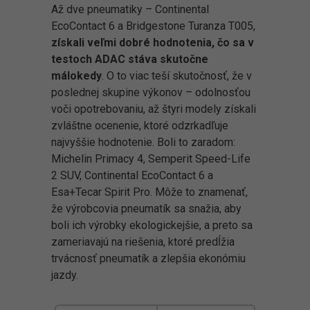
Až dve pneumatiky – Continental
EcoContact 6 a Bridgestone Turanza T005,
získali veľmi dobré hodnotenia, čo sa v
testoch ADAC stáva skutočne
málokedy
. O to viac teší skutočnosť, že v
poslednej skupine výkonov – odolnosťou
voči opotrebovaniu, až štyri modely získali
zvláštne ocenenie, ktoré odzrkadľuje
najvyššie hodnotenie. Boli to zaradom:
Michelin Primacy 4, Semperit Speed-Life
2 SUV, Continental EcoContact 6 a
Esa+Tecar Spirit Pro. Môže to znamenať,
že výrobcovia pneumatík sa snažia, aby
boli ich výrobky ekologickejšie, a preto sa
zameriavajú na riešenia, ktoré predĺžia
trvácnosť pneumatík a zlepšia ekonómiu
jazdy.