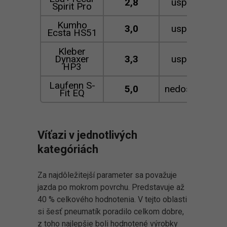
2,8
uspokojivá
Spirit Pro
Kumho
3,0
uspokojivá
Ecsta HS51
Kleber
Dynaxer
3,3
uspokojivá
HP3
Laufenn S-
5,0
nedostatočná
Fit EQ
Víťazi v jednotlivých
kategóriách
Za najdôležitejší parameter sa považuje
jazda po mokrom povrchu. Predstavuje až
40 % celkového hodnotenia. V tejto oblasti
si šesť pneumatík poradilo celkom dobre,
z toho najlepšie boli hodnotené výrobky