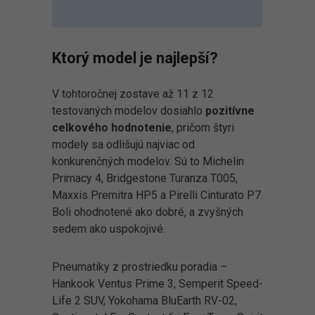
Ktorý model je najlepší?
V tohtoročnej zostave až 11 z 12
testovaných modelov dosiahlo
pozitívne
celkového hodnotenie
, pričom štyri
modely sa odlišujú najviac od
konkurenčných modelov. Sú to Michelin
Primacy 4, Bridgestone Turanza T005,
Maxxis Premitra HP5 a Pirelli Cinturato P7.
Boli ohodnotené ako dobré, a zvyšných
sedem ako uspokojivé.
Pneumatiky z prostriedku poradia –
Hankook Ventus Prime 3, Semperit Speed-
Life 2 SUV, Yokohama BluEarth RV-02,