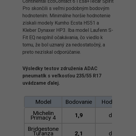
Continental EcoContact 6 i Esa+Tecar Spirit
Pro skončili s veľmi podobným bodovým
hodnotením. Minimálne horšie hodnotenie
získali modely Kumho Ecsta HS51 a
Kleber Dynaxer HP3. Iba model Laufenn S-
Fit EQ nesplnil očakávania, čo viedlo k
tomu, že bol uznaný za nedostatočný, a
preto nezískal odporúčanie.
Výsledky testov združenia ADAC
pneumatík s veľkosťou 235/55 R17
uvádzame ďalej.
Model
Bodovanie
Hodnotenie
Michelin
1,9
dobrá
Primacy 4
Bridgestone
Turanza
2,1
dobrá