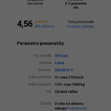
doručenie
2-3 pracovné
dni
4,56
Testy pneumatík
456 názorov
Pozrite si výsledky
Parametre pneumatiky
Typ vozidla:
Offroad
Sezóna:
Letné
Rozmer:
255/65 R17
Index rýchlosti:
H
= max 210 km/h
Index nosnosti:
110
= max 1060 kg
Iné:
Chránič ráfika
Záruka:
2 roky od dátumu
nákupu
Podrobnosti