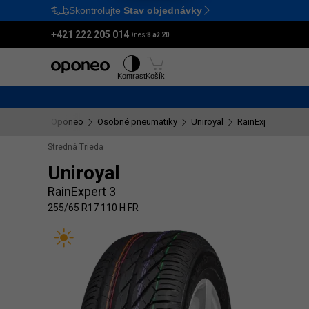
Skontrolujte
Stav objednávky
Ctrl
M
+421 222 205 014
Dnes:
8 až 20
Pneumatiky
Disky
Kontrast
Košík
Oponeo
Osobné pneumatiky
Uniroyal
RainExpert 3
25
Stredná Trieda
Uniroyal
RainExpert 3
255/65 R17 110 H FR