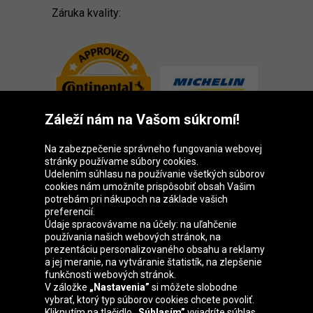
Záruka kvality:
Záleží nám na Vašom súkromí!
Na zabezpečenie správneho fungovania webovej
stránky používame súbory cookies.
Udelením súhlasu na používanie všetkých súborov
cookies nám umožníte prispôsobiť obsah Vašim
Skupina Oponeo
potrebám pri nákupoch na základe vašich
preferencií.
Údaje spracovávame na účely: na uľahčenie
používania našich webových stránok, na
prezentáciu personalizovaného obsahu a reklamy
Belgique
Česká
Deutschland
Éire
a jej meranie, na vytváranie štatistík, na zlepšenie
republika
funkčnosti webových stránok.
V záložke
„Nastavenia”
si môžete slobodne
vybrať, ktorý typ súborov cookies chcete povoliť.
Kliknutím na tlačidlo
„Súhlasím”
vyjadríte súhlas