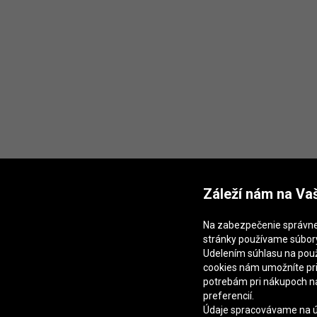
Záleží nám na Va
Na zabezpečenie správn
stránky používame súbory
Udelením súhlasu na použ
cookies nám umožníte pr
potrebám pri nákupoch n
preferencií.
Údaje spracovávame na úč