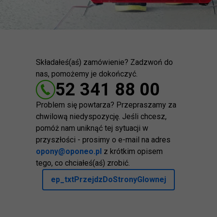
Składałeś(aś) zamówienie? Zadzwoń do
nas, pomożemy je dokończyć.
52 341 88 00
Problem się powtarza? Przepraszamy za
chwilową niedyspozycję. Jeśli chcesz,
pomóż nam uniknąć tej sytuacji w
przyszłości - prosimy o e-mail na adres
opony@oponeo.pl
z krótkim opisem
tego, co chciałeś(aś) zrobić.
ep_txtPrzejdzDoStronyGlownej