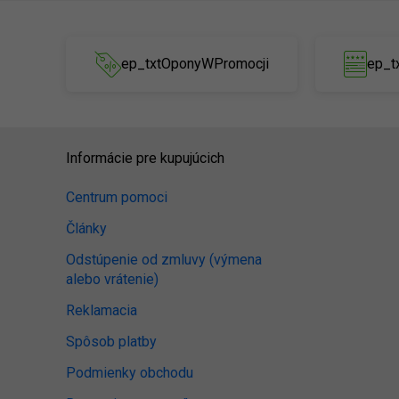
ep_txtOponyWPromocji
ep_t
Informácie pre kupujúcich
Centrum pomoci
Články
Odstúpenie od zmluvy (výmena
alebo vrátenie)
Reklamacia
Spôsob platby
Podmienky obchodu