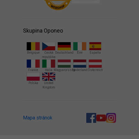
Skupina Oponeo
Belgique
Česká
Deutschland
Éire
España
republika
France
Italia
Magyarország
Nederland
Österreich
Polska
United
Kingdom
Mapa stránok