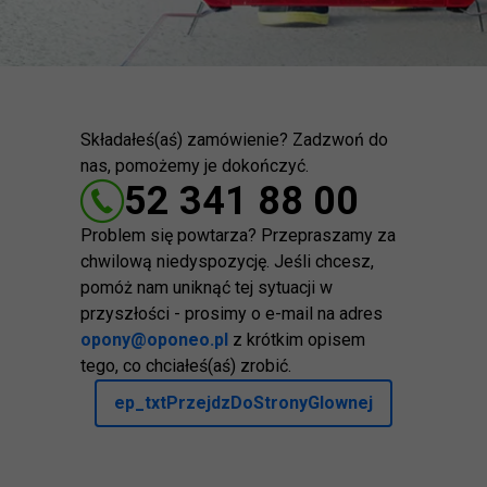
Składałeś(aś) zamówienie? Zadzwoń do
nas, pomożemy je dokończyć.
52 341 88 00
Problem się powtarza? Przepraszamy za
chwilową niedyspozycję. Jeśli chcesz,
pomóż nam uniknąć tej sytuacji w
przyszłości - prosimy o e-mail na adres
opony@oponeo.pl
z krótkim opisem
tego, co chciałeś(aś) zrobić.
ep_txtPrzejdzDoStronyGlownej