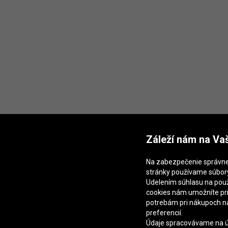
Záleží nám na Va
Na zabezpečenie správn
stránky používame súbory
Udelením súhlasu na použ
cookies nám umožníte pr
potrebám pri nákupoch n
preferencií.
Údaje spracovávame na úč