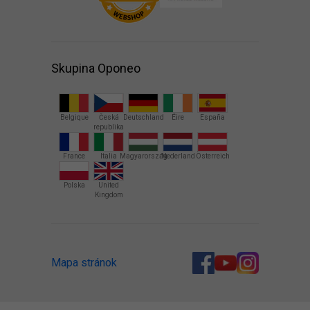
Skupina Oponeo
Belgique
Česká
Deutschland
Éire
España
republika
France
Italia
Magyarország
Nederland
Österreich
Polska
United
Kingdom
Mapa stránok