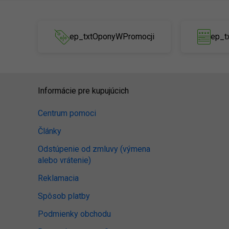
ep_txtOponyWPromocji
ep_t
Informácie pre kupujúcich
Centrum pomoci
Články
Odstúpenie od zmluvy (výmena
alebo vrátenie)
Reklamacia
Spôsob platby
Podmienky obchodu