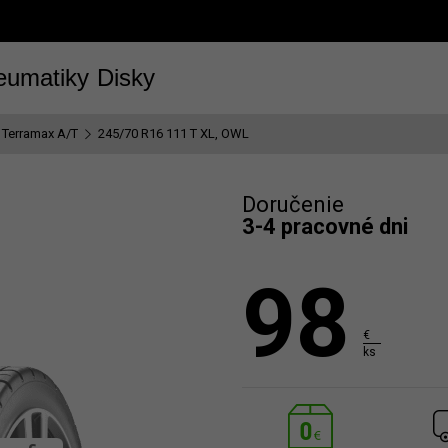
eumatiky
Disky
Terramax A/T
245/70 R16 111 T XL, OWL
Doručenie
3-4 pracovné dni
98
€
ks