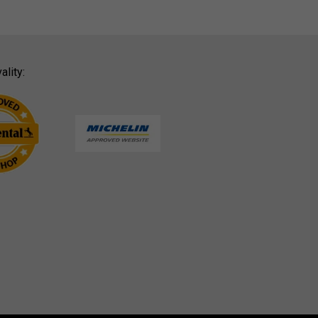
ality: