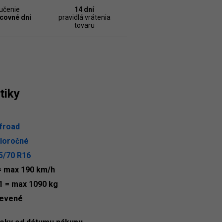
učenie
14 dní
acovné dni
pravidlá vrátenia
tovaru
tiky
froad
loročné
5/70 R16
= max 190 km/h
1
= max 1090 kg
evené