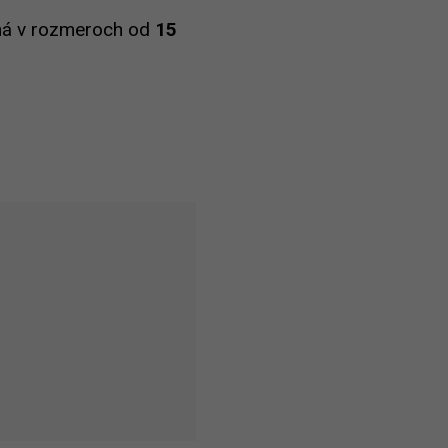
ná v rozmeroch od
15