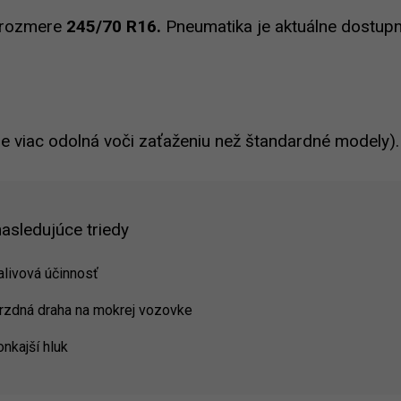
v rozmere
245/70 R16.
Pneumatika je aktuálne dostup
je viac odolná voči zaťaženiu než štandardné modely).
asledujúce triedy
alivová účinnosť
brzdná draha na mokrej vozovke
onkajší hluk