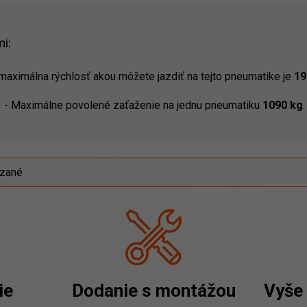
i:
maximálna rýchlosť akou môžete jazdiť na tejto pneumatike je
19
1
-
Maximálne povolené zaťaženie na jednu pneumatiku
1090 kg
.
ázané
ie
Dodanie s montážou
Vyše 