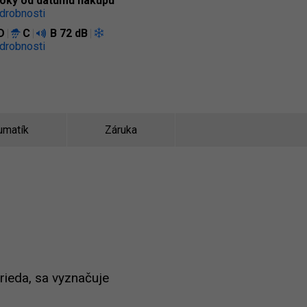
roky od dátumu nákupu
drobnosti
D
C
B
72 dB
drobnosti
umatík
Záruka
rieda, sa vyznačuje