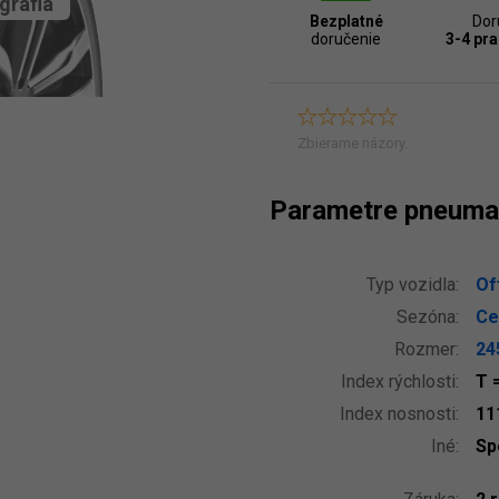
grafia
Bezplatné
Dor
doručenie
3-4 pr
Zbierame názory.
Parametre pneuma
Typ vozidla:
Of
Sezóna:
Ce
Rozmer:
24
Index rýchlosti:
T
Index nosnosti:
11
Iné:
Sp