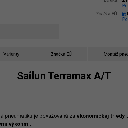
Záruka:
2 
Po
Značka EÚ:
Po
Varianty
Značka EÚ
Montáž pne
Sailun Terramax A/T
á pneumatiku je považovaná za
ekonomickej triedy
t
ými výkonmi.