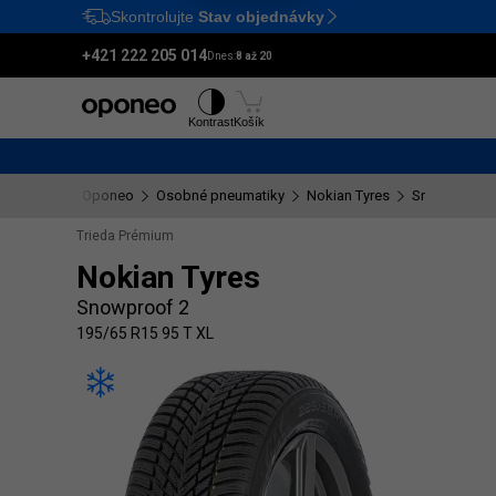
Skontrolujte
Stav objednávky
Ctrl
M
+421 222 205 014
Dnes:
8 až 20
Pneumatiky
Disky
Kontrast
Košík
Oponeo
Osobné pneumatiky
Nokian Tyres
Snowproof 2
Trieda Prémium
Nokian Tyres
Snowproof 2
195/65 R15 95 T XL