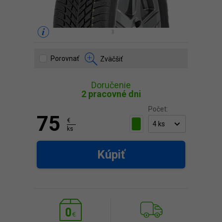
Porovnať
Zväčšiť
Doručenie
2 pracovné dni
Počet:
75
€
ks
Kúpiť