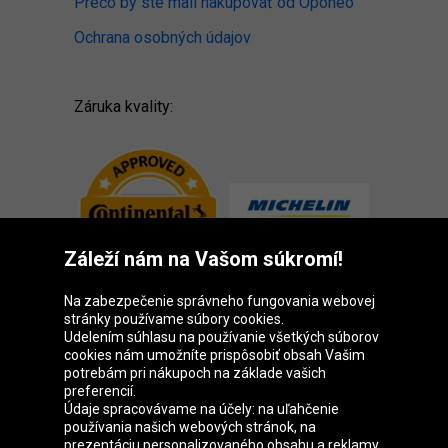
Prečo by ste mali nakupovať od Oponeo
Ochrana osobných údajov
Záruka kvality:
Záleží nám na Vašom súkromí!
Na zabezpečenie správneho fungovania webovej
stránky používame súbory cookies.
Udelením súhlasu na používanie všetkých súborov
cookies nám umožníte prispôsobiť obsah Vašim
Skupina Oponeo
potrebám pri nákupoch na základe vašich
preferencií.
Údaje spracovávame na účely: na uľahčenie
používania našich webových stránok, na
prezentáciu personalizovaného obsahu a reklamy