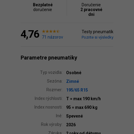
Bezplatné
Doručenie
doručenie
2 pracovné
dni
4,76
Testy pneumatík
71 názorov
Pozrite si výsledky
Parametre pneumatiky
Typ vozidla:
Osobné
Sezóna:
Zimné
Rozmer:
195/65 R15
Index rýchlosti:
T
= max 190 km/h
Index nosnosti:
95
= max 690 kg
Iné:
Spevené
Rok výroby:
2026
Záruka:
2 roky od dátumu