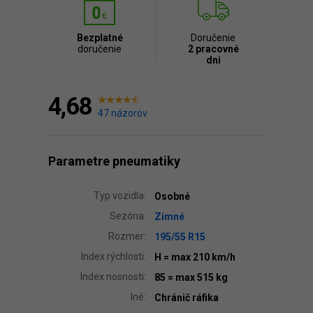
Bezplatné
Doručenie
doručenie
2 pracovné
dni
4,68
47 názorov
Parametre pneumatiky
Typ vozidla:
Osobné
Sezóna:
Zimné
Rozmer:
195/55 R15
Index rýchlosti:
H
= max 210 km/h
Index nosnosti:
85
= max 515 kg
Iné:
Chránič ráfika