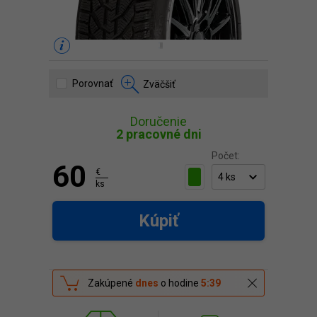
Porovnať
Zväčšiť
Doručenie
2 pracovné dni
Počet:
60
€
ks
Kúpiť
Zakúpené
dnes
o hodine
5:39