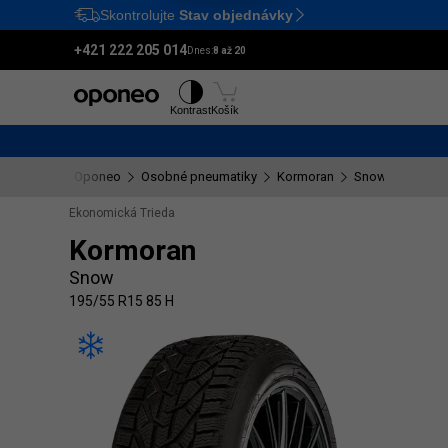
Skontrolujte
Stav objednávky
Ctrl
M
+421 222 205 014
Dnes:
8 až 20
Pneumatiky
Disky
Kontrast
Košík
Oponeo
Osobné pneumatiky
Kormoran
Snow
195/55
Ekonomická Trieda
Kormoran
Snow
195/55 R15 85 H