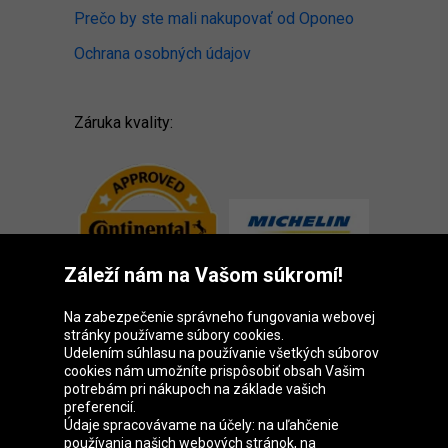
Prečo by ste mali nakupovať od Oponeo
Ochrana osobných údajov
Záruka kvality:
Záleží nám na Vašom súkromí!
Na zabezpečenie správneho fungovania webovej
stránky používame súbory cookies.
Udelením súhlasu na používanie všetkých súborov
cookies nám umožníte prispôsobiť obsah Vašim
Skupina Oponeo
potrebám pri nákupoch na základe vašich
preferencií.
Údaje spracovávame na účely: na uľahčenie
používania našich webových stránok, na