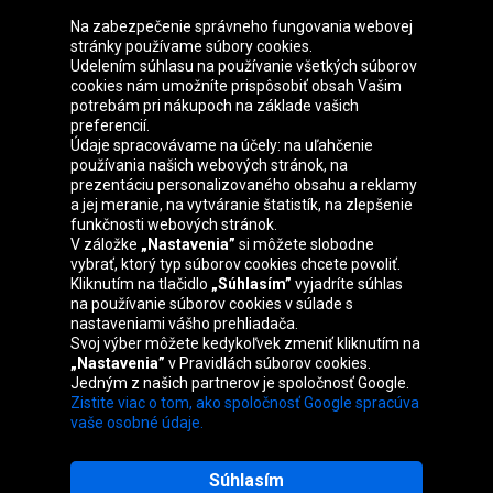
Na zabezpečenie správneho fungovania webovej
stránky používame súbory cookies.
Udelením súhlasu na používanie všetkých súborov
cookies nám umožníte prispôsobiť obsah Vašim
Skupina Oponeo
potrebám pri nákupoch na základe vašich
preferencií.
Údaje spracovávame na účely: na uľahčenie
používania našich webových stránok, na
prezentáciu personalizovaného obsahu a reklamy
Belgique
Česká
Deutschland
Éire
a jej meranie, na vytváranie štatistík, na zlepšenie
republika
funkčnosti webových stránok.
V záložke
„Nastavenia”
si môžete slobodne
vybrať, ktorý typ súborov cookies chcete povoliť.
Kliknutím na tlačidlo
„Súhlasím”
vyjadríte súhlas
España
France
Italia
Magyarország
na používanie súborov cookies v súlade s
nastaveniami vášho prehliadača.
Svoj výber môžete kedykoľvek zmeniť kliknutím na
„Nastavenia”
v Pravidlách súborov cookies.
Jedným z našich partnerov je spoločnosť Google.
Nederland
Österreich
Polska
United
Zistite viac o tom, ako spoločnosť Google spracúva
Kingdom
vaše osobné údaje.
Súhlasím