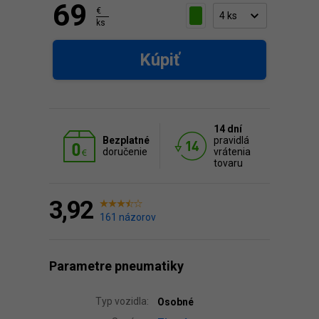
69
€
ks
Kúpiť
14 dní
Bezplatné
pravidlá
doručenie
vrátenia
tovaru
3,92
161 názorov
Parametre pneumatiky
Typ vozidla:
Osobné