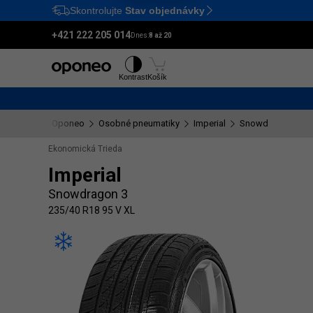
Skontrolujte
Stav objednávky
Ctrl
M
+421 222 205 014
Dnes:
8 až 20
Pneumatiky
Disky
Kontrast
Košík
Oponeo
Osobné pneumatiky
Imperial
Snowdragon 3
Ekonomická Trieda
Imperial
Snowdragon 3
235/40 R18 95 V XL