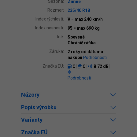
Sezóna:
Zimné
Rozmer:
235/40 R18
Index rýchlosti:
V
= max 240 km/h
Index nosnosti:
95
= max 690 kg
Iné:
Spevené
Chránič ráfika
Záruka:
2 roky od dátumu
nákupu
Podrobnosti
Značka EÚ:
C
C
B
72 dB
Podrobnosti
Názory
Popis výrobku
Varianty
Značka EÚ