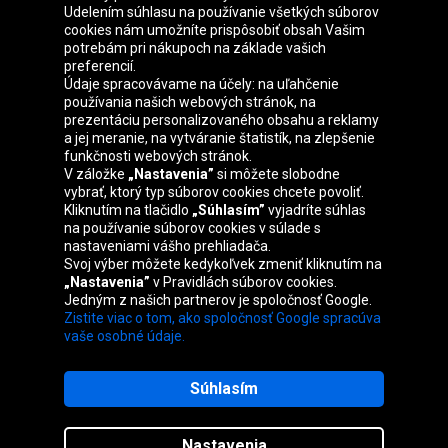
Udelením súhlasu na používanie všetkých súborov
cookies nám umožníte prispôsobiť obsah Vašim
Skupina Oponeo
potrebám pri nákupoch na základe vašich
preferencií.
Údaje spracovávame na účely: na uľahčenie
používania našich webových stránok, na
prezentáciu personalizovaného obsahu a reklamy
Belgique
Česká
Deutschland
Éire
a jej meranie, na vytváranie štatistík, na zlepšenie
republika
funkčnosti webových stránok.
V záložke
„Nastavenia”
si môžete slobodne
vybrať, ktorý typ súborov cookies chcete povoliť.
Kliknutím na tlačidlo
„Súhlasím”
vyjadríte súhlas
España
France
Italia
Magyarország
na používanie súborov cookies v súlade s
nastaveniami vášho prehliadača.
Svoj výber môžete kedykoľvek zmeniť kliknutím na
„Nastavenia”
v Pravidlách súborov cookies.
Jedným z našich partnerov je spoločnosť Google.
Nederland
Österreich
Polska
United
Zistite viac o tom, ako spoločnosť Google spracúva
Kingdom
vaše osobné údaje.
Súhlasím
Mapa stránok
Nastavenia