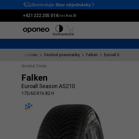
Skontrolujte
Stav objednávky
Ctrl
M
+421 222 205 014
Dnes:
8 až 20
Pneumatiky
Disky
Kontrast
Košík
Oponeo
Osobné pneumatiky
Falken
Euroall Season AS
Stredná Trieda
Falken
Euroall Season AS210
175/60 R16 82 H