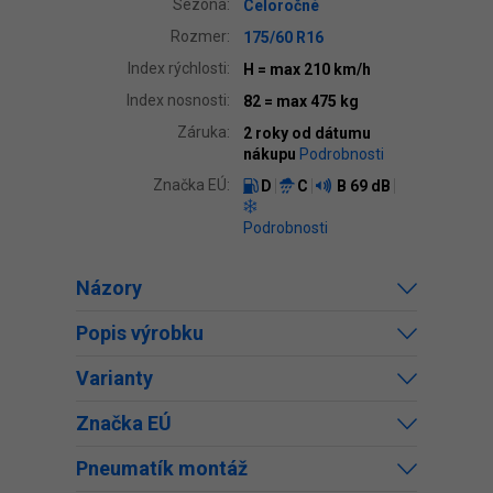
Sezóna:
Celoročné
Rozmer:
175/60 R16
Index rýchlosti:
H
= max 210 km/h
Index nosnosti:
82
= max 475 kg
Záruka:
2 roky od dátumu
nákupu
Podrobnosti
Značka EÚ:
D
C
B
69 dB
Podrobnosti
Názory
Popis výrobku
Varianty
Značka EÚ
Pneumatík montáž