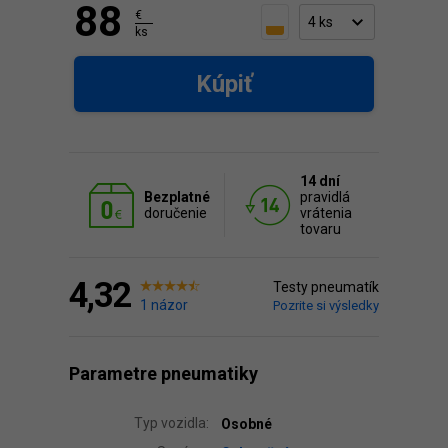
88
€
ks
Kúpiť
14 dní
Bezplatné
pravidlá
doručenie
vrátenia
tovaru
4,32
Testy pneumatík
1 názor
Pozrite si výsledky
Parametre pneumatiky
Typ vozidla:
Osobné