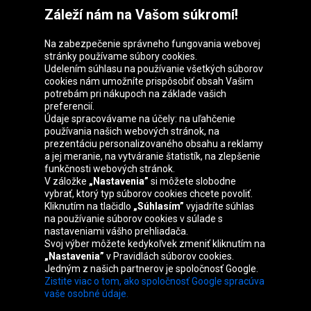
Záleží nám na Vašom súkromí!
Na zabezpečenie správneho fungovania webovej
stránky používame súbory cookies.
Udelením súhlasu na používanie všetkých súborov
cookies nám umožníte prispôsobiť obsah Vašim
Skupina Oponeo
potrebám pri nákupoch na základe vašich
preferencií.
Údaje spracovávame na účely: na uľahčenie
používania našich webových stránok, na
prezentáciu personalizovaného obsahu a reklamy
Belgique
Česká
Deutschland
Éire
a jej meranie, na vytváranie štatistík, na zlepšenie
republika
funkčnosti webových stránok.
V záložke
„Nastavenia”
si môžete slobodne
vybrať, ktorý typ súborov cookies chcete povoliť.
Kliknutím na tlačidlo
„Súhlasím”
vyjadríte súhlas
España
France
Italia
Magyarország
na používanie súborov cookies v súlade s
nastaveniami vášho prehliadača.
Svoj výber môžete kedykoľvek zmeniť kliknutím na
„Nastavenia”
v Pravidlách súborov cookies.
Jedným z našich partnerov je spoločnosť Google.
Nederland
Österreich
Polska
United
Zistite viac o tom, ako spoločnosť Google spracúva
Kingdom
vaše osobné údaje.