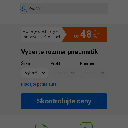
Zväčšiť
48
Model je dostupný v
€
Od
mnohých veľkostiach
ks
Vyberte rozmer pneumatík
Šírka
Profil
Priemer
Hľadajte podľa auta
Skontrolujte ceny