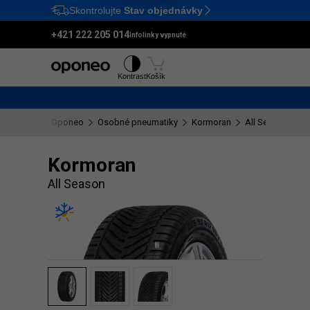
Skontrolujte
Stav objednávky
Ctrl
M
+421 222 205 014
Infolinky vypnuté
Pneumatiky
Disky
Kontrast
Košík
Oponeo
Osobné pneumatiky
Kormoran
All Season
Kormoran
All Season