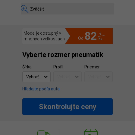
Zväčšiť
82
Model je dostupný v
€
Od
mnohých veľkostiach
ks
Vyberte rozmer pneumatík
Šírka
Profil
Priemer
Hľadajte podľa auta
Skontrolujte ceny