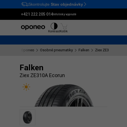
Skontrolujte
Stav objednávky
Ctrl
M
+421 222 205 014
Infolinky vypnuté
Pneumatiky
Disky
Kontrast
Košík
Oponeo
Osobné pneumatiky
Falken
Ziex ZE310A Ecoru
Falken
Ziex ZE310A Ecorun