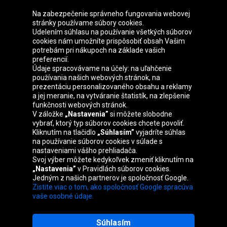
Na zabezpečenie správneho fungovania webovej
stránky používame súbory cookies.
Udelením súhlasu na používanie všetkých súborov
cookies nám umožníte prispôsobiť obsah Vašim
Skupina Oponeo
potrebám pri nákupoch na základe vašich
preferencií.
Údaje spracovávame na účely: na uľahčenie
používania našich webových stránok, na
prezentáciu personalizovaného obsahu a reklamy
Belgique
Česká
Deutschland
Éire
a jej meranie, na vytváranie štatistík, na zlepšenie
republika
funkčnosti webových stránok.
V záložke
„Nastavenia”
si môžete slobodne
vybrať, ktorý typ súborov cookies chcete povoliť.
Kliknutím na tlačidlo
„Súhlasím”
vyjadríte súhlas
España
France
Italia
Magyarország
na používanie súborov cookies v súlade s
nastaveniami vášho prehliadača.
Svoj výber môžete kedykoľvek zmeniť kliknutím na
„Nastavenia”
v Pravidlách súborov cookies.
Jedným z našich partnerov je spoločnosť Google.
Nederland
Österreich
Polska
United
Zistite viac o tom, ako spoločnosť Google spracúva
Kingdom
vaše osobné údaje.
Súhlasím