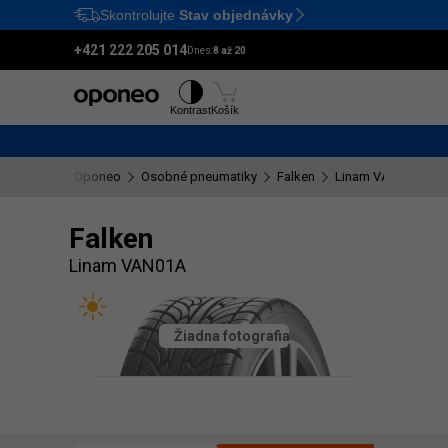
Skontrolujte
Stav objednávky
Ctrl
M
+421 222 205 014
Dnes:
8 až 20
Pneumatiky
Disky
Kontrast
Košík
Oponeo
Osobné pneumatiky
Falken
Linam VAN01A
Falken
Linam VAN01A
Žiadna fotografia