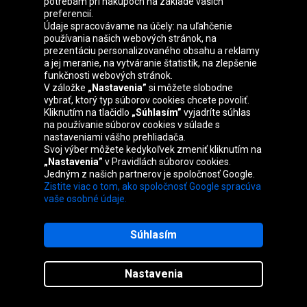
Skupina Oponeo
potrebám pri nákupoch na základe vašich
preferencií.
Údaje spracovávame na účely: na uľahčenie
používania našich webových stránok, na
prezentáciu personalizovaného obsahu a reklamy
Belgique
Česká
Deutschland
Éire
a jej meranie, na vytváranie štatistík, na zlepšenie
republika
funkčnosti webových stránok.
V záložke
„Nastavenia”
si môžete slobodne
vybrať, ktorý typ súborov cookies chcete povoliť.
Kliknutím na tlačidlo
„Súhlasím”
vyjadríte súhlas
España
France
Italia
Magyarország
na používanie súborov cookies v súlade s
nastaveniami vášho prehliadača.
Svoj výber môžete kedykoľvek zmeniť kliknutím na
„Nastavenia”
v Pravidlách súborov cookies.
Jedným z našich partnerov je spoločnosť Google.
Nederland
Österreich
Polska
United
Zistite viac o tom, ako spoločnosť Google spracúva
Kingdom
vaše osobné údaje.
Súhlasím
Mapa stránok
Nastavenia