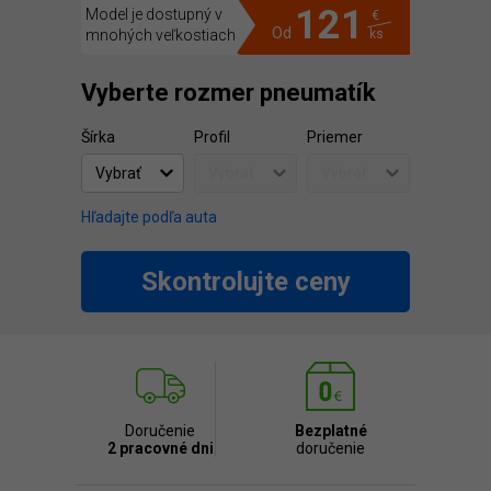
121
Model je dostupný v
€
Od
mnohých veľkostiach
ks
Vyberte rozmer pneumatík
Šírka
Profil
Priemer
Hľadajte podľa auta
Skontrolujte ceny
Doručenie
Bezplatné
2 pracovné dni
doručenie