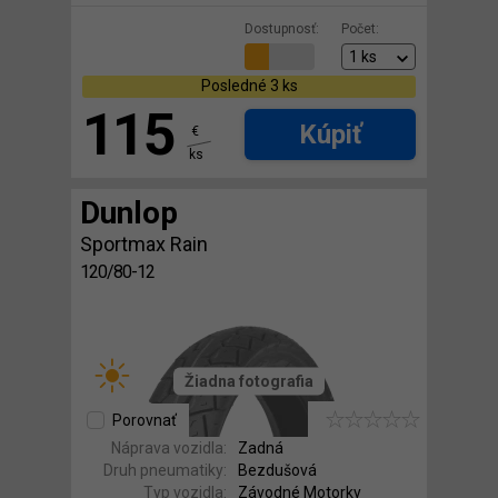
Dostupnosť:
Počet:
Posledné 3 ks
115
Kúpiť
€
ks
Dunlop
Sportmax Rain
120/80-12
Žiadna fotografia
Porovnať
Náprava vozidla:
Zadná
Druh pneumatiky:
Bezdušová
Typ vozidla:
Závodné Motorky