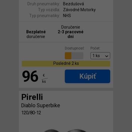
Druh pneumatiky:
Bezdušová
Typ vozidla:
Závodné Motorky
Typ pneumatiky:
NHS
Doručenie
Bezplatné
2-3 pracovné
doručenie
dni
Dostupnosť:
Počet:
Posledné 2 ks
96
Kúpiť
€
ks
Pirelli
Diablo Superbike
120/80-12