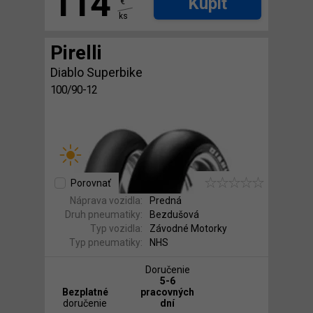
114
Kúpiť
€
ks
Pirelli
Diablo Superbike
100/90-12
Porovnať
Náprava vozidla:
Predná
Druh pneumatiky:
Bezdušová
Typ vozidla:
Závodné Motorky
Typ pneumatiky:
NHS
Doručenie
5-6
Bezplatné
pracovných
doručenie
dní