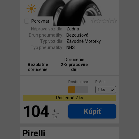
Porovnať
Náprava vozidla:
Zadná
Druh pneumatiky:
Bezdušová
Typ vozidla:
Závodné Motorky
Typ pneumatiky:
NHS
Doručenie
Bezplatné
2-3 pracovné
doručenie
dni
Dostupnosť:
Počet:
Posledné 2 ks
104
Kúpiť
€
ks
Pirelli