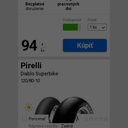
Bezplatné
pracovných
doručenie
dní
Dostupnosť:
Počet:
94
Kúpiť
€
ks
Pirelli
Diablo Superbike
120/80-10
Porovnať
Náprava vozidla:
Zadná