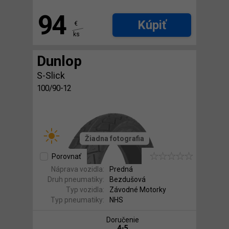
94
Kúpiť
€
ks
Dunlop
S-Slick
100/90-12
Žiadna fotografia
Porovnať
Náprava vozidla:
Predná
Druh pneumatiky:
Bezdušová
Typ vozidla:
Závodné Motorky
Typ pneumatiky:
NHS
Doručenie
4-5