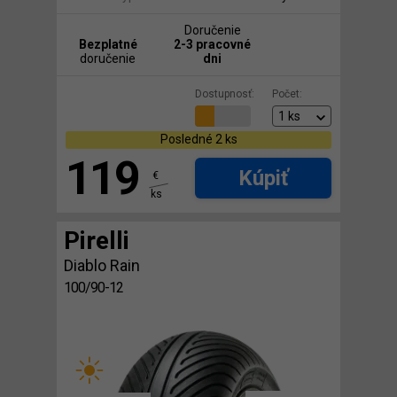
Doručenie
Bezplatné
2-3 pracovné
doručenie
dni
Dostupnosť:
Počet:
Posledné 2 ks
119
Kúpiť
€
ks
Pirelli
Diablo Rain
100/90-12