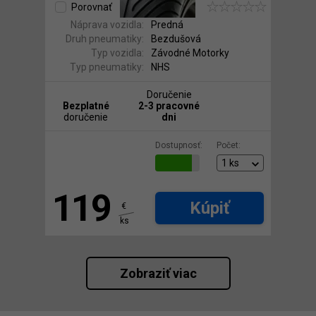
Porovnať
Náprava vozidla:
Predná
Druh pneumatiky:
Bezdušová
Typ vozidla:
Závodné Motorky
Typ pneumatiky:
NHS
Doručenie
Bezplatné
2-3 pracovné
doručenie
dni
Dostupnosť:
Počet:
119
Kúpiť
€
ks
Zobraziť viac