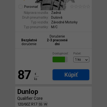
Porovnať
Náprava vozidla:
Zadná
Druh pneumatiky:
Dušová
Typ vozidla:
Závodné Motorky
Typ pneumatiky:
M/C
Doručenie
Bezplatné
2-3 pracovné
doručenie
dni
Dostupnosť:
Počet:
87
Kúpiť
€
ks
Dunlop
Qualifier Core
120/60Z R17
55
W