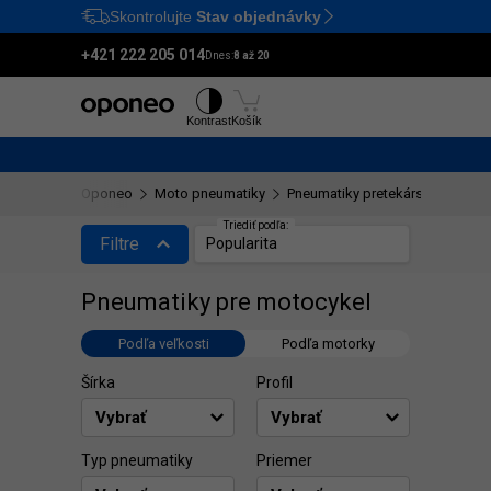
Skontrolujte
Stav objednávky
Ctrl
M
+421 222 205 014
Dnes:
8 až 20
Pneumatiky
Disky
Kontrast
Košík
Oponeo
Moto pneumatiky
Pneumatiky pretekárske motocy
Triediť podľa:
Triediť podľa:
Filtre
Popularita
Pneumatiky pre motocykel
Podľa veľkosti
Podľa motorky
Šírka
Profil
Typ pneumatiky
Priemer