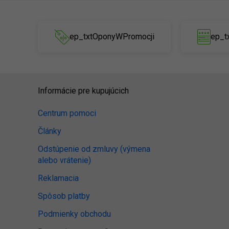
ep_txtOponyWPromocji
ep_t
Informácie pre kupujúcich
Centrum pomoci
Články
Odstúpenie od zmluvy (výmena
alebo vrátenie)
Reklamacia
Spôsob platby
Podmienky obchodu