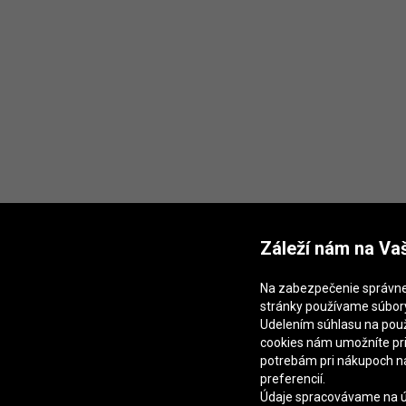
Záleží nám na Va
Na zabezpečenie správn
stránky používame súbory
Udelením súhlasu na použ
cookies nám umožníte pr
potrebám pri nákupoch n
preferencií.
Údaje spracovávame na úč