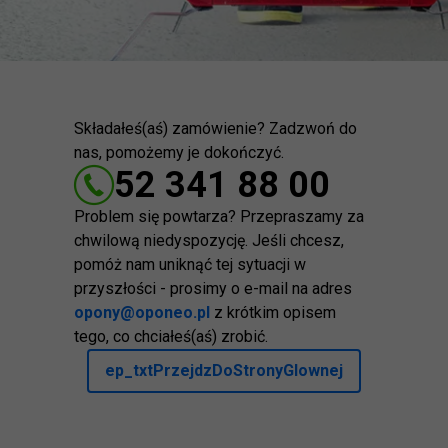
Składałeś(aś) zamówienie? Zadzwoń do
nas, pomożemy je dokończyć.
52 341 88 00
Problem się powtarza? Przepraszamy za
chwilową niedyspozycję. Jeśli chcesz,
pomóż nam uniknąć tej sytuacji w
przyszłości - prosimy o e-mail na adres
opony@oponeo.pl
z krótkim opisem
tego, co chciałeś(aś) zrobić.
ep_txtPrzejdzDoStronyGlownej