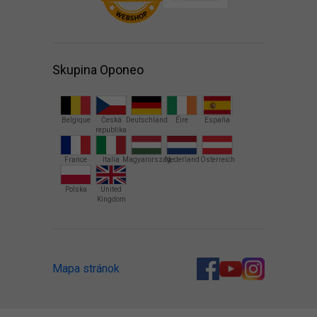
Skupina Oponeo
Belgique
Česká
Deutschland
Éire
España
republika
France
Italia
Magyarország
Nederland
Österreich
Polska
United
Kingdom
Mapa stránok