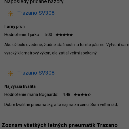
Naposledy pridané názory
Trazano SV308
horný pruh
Hodnotenie Tjarko:
5,00
Ako už bolo uvedené, žiadne sťažnosti na tomto pásme. Vytvoriť sa
vysoký kilometrový výkon, ale zatiaľ veľmi spokojný
Trazano SV308
Najvyššia kvalita
Hodnotenie maria Bogaards:
4,48
Dobré kvalitné pneumatiky, a to najmä za cenu. Som veľmi rád,
Zoznam všetkých letných pneumatík Trazano