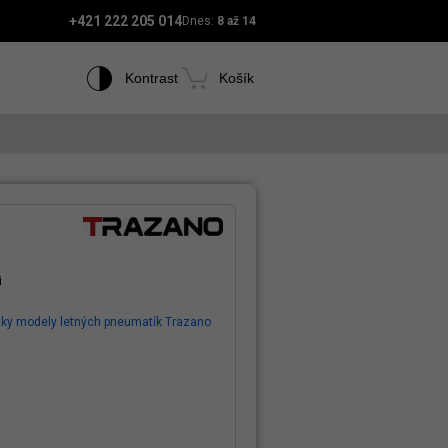
+421 222 205 014
Dnes:
8 až 14
Kontrast
Košík
i
tky modely letných pneumatík Trazano