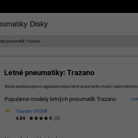
eumatiky
Disky
sty pneumatík Trazano
Letné pneumatiky: Trazano
Nižšie predstavujeme najpopulárnejšie letné pneumatiky medzi našimi klientm
Populárne modely letných pneumatík Trazano
Vše
Trazano SV308
4,84
(3)