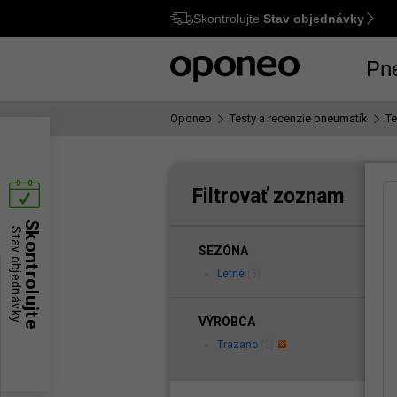
Skontrolujte
Stav objednávky
Ctrl
M
Pn
Oponeo
Testy a recenzie pneumatík
Te
Filtrovať zoznam
Skontrolujte
Stav objednávky
SEZÓNA
Letné
(3)
VÝROBCA
Trazano
(3)