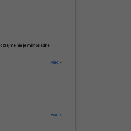
mozrejme nie je mimoriadne
viac »
viac »