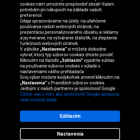
cookies nám umožníte prispôsobiť obsah Vašim
Skupina Oponeo
potrebám pri nákupoch na základe vašich
preferencií.
Údaje spracovávame na účely: na uľahčenie
používania našich webových stránok, na
prezentáciu personalizovaného obsahu a reklamy
Belgique
Česká
Deutschland
Éire
a jej meranie, na vytváranie štatistík, na zlepšenie
republika
funkčnosti webových stránok.
V záložke
„Nastavenia”
si môžete slobodne
vybrať, ktorý typ súborov cookies chcete povoliť.
Kliknutím na tlačidlo
„Súhlasím”
vyjadríte súhlas
España
France
Italia
Magyarország
na používanie súborov cookies v súlade s
nastaveniami vášho prehliadača.
Svoj výber môžete kedykoľvek zmeniť kliknutím na
„Nastavenia”
v Pravidlách súborov cookies.
Jedným z našich partnerov je spoločnosť Google.
Nederland
Österreich
Polska
United
Zistite viac o tom, ako spoločnosť Google spracúva
Kingdom
vaše osobné údaje.
Súhlasím
Mapa stránok
Nastavenia