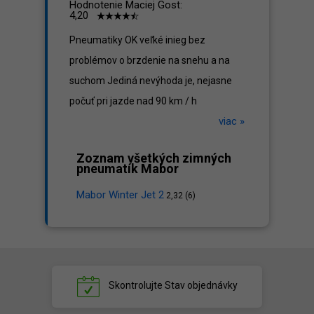
Hodnotenie Maciej Gost:
4,20
Pneumatiky OK veľké inieg bez
problémov o brzdenie na snehu a na
suchom Jediná nevýhoda je, nejasne
počuť pri jazde nad 90 km / h
viac »
Zoznam všetkých zimných
pneumatík Mabor
Mabor Winter Jet 2
2,32 (6)
Skontrolujte
Stav objednávky