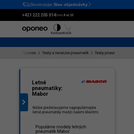
Skontrolujte
Stav objednávky
Ctrl
M
+421 222 205 014
Dnes:
8 až 20
Pneumatiky
Disky
Kontrast
Košík
Oponeo
Testy a recenzie pneumatík
Testy pneumatík Mabo
nam
Letné
pneumatiky:
Mabor
Nižšie predstavujeme najpopulárnejšie
letné pneumatiky medzi našimi klientmi
Populárne modely letných
pneumatík Mabor