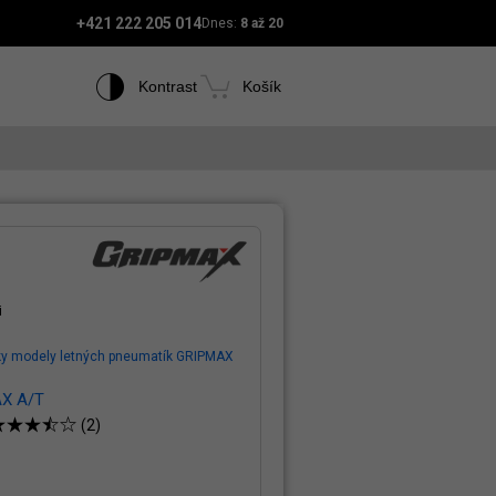
+421 222 205 014
Dnes:
8 až 20
Kontrast
Košík
i
ky modely letných pneumatík GRIPMAX
X A/T
(2)