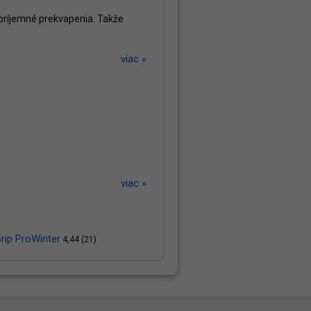
epríjemné prekvapenia. Takže
viac »
viac »
ip ProWinter
4,44 (21)