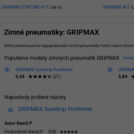
GRIPMAX STATURE H/T
GRIPMAX A/T
3,88 (3)
3,
Zimné pneumatiky: GRIPMAX
Nižšie predstavujeme najpopulárnejšie zimné pneumatiky medzi našimi klient
Populárne modely zimných pneumatík GRIPMAX
Všetk
GRIPMAX SureGrip ProWinter
GRIPMA
4,44
3,84
(21)
Naposledy pridané názory
GRIPMAX SureGrip ProWinter
Autor:Kamil.P
Hodnotenie Kamil.P:
5,00