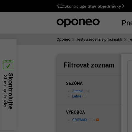
Skontrolujte
Stav objednávky
Ctrl
M
Pn
Oponeo
Testy a recenzie pneumatík
T
Filtrovať zoznam
Skontrolujte
Stav objednávky
SEZÓNA
Zimné
(24)
Letné
(5)
VÝROBCA
GRIPMAX
(29)