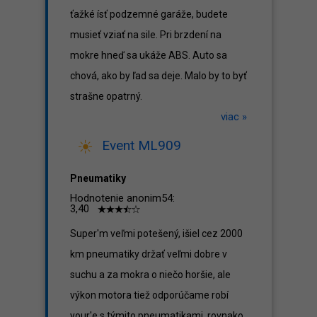
ťažké ísť podzemné garáže, budete
musieť vziať na sile. Pri brzdení na
mokre hneď sa ukáže ABS. Auto sa
chová, ako by ľad sa deje. Malo by to byť
strašne opatrný.
viac »
Event ML909
Pneumatiky
Hodnotenie anonim54:
3,40
Super'm veľmi potešený, išiel cez 2000
km pneumatiky držať veľmi dobre v
suchu a za mokra o niečo horšie, ale
výkon motora tiež odporúčame robí
your'e s týmito pneumatikami, rovnako