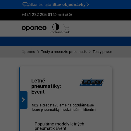
Skontrolujte
Stav objednávky
Ctrl
M
+421 222 205 014
Dnes:
8 až 20
Pneumatiky
Disky
Kontrast
Košík
Oponeo
Testy a recenzie pneumatík
Testy pneumatík Event
nam
Letné
pneumatiky:
Event
Nižšie predstavujeme najpopulárnejšie
letné pneumatiky medzi našimi klientmi
Populárne modely letných
pneumatík Event