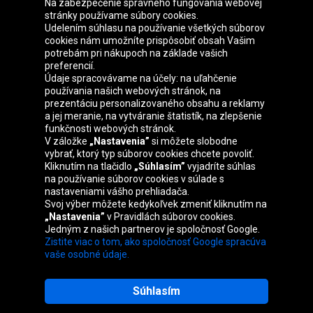
Na zabezpečenie správneho fungovania webovej
stránky používame súbory cookies.
Udelením súhlasu na používanie všetkých súborov
cookies nám umožníte prispôsobiť obsah Vašim
Skupina Oponeo
potrebám pri nákupoch na základe vašich
preferencií.
Údaje spracovávame na účely: na uľahčenie
používania našich webových stránok, na
prezentáciu personalizovaného obsahu a reklamy
Belgique
Česká
Deutschland
Éire
a jej meranie, na vytváranie štatistík, na zlepšenie
republika
funkčnosti webových stránok.
V záložke
„Nastavenia”
si môžete slobodne
vybrať, ktorý typ súborov cookies chcete povoliť.
Kliknutím na tlačidlo
„Súhlasím”
vyjadríte súhlas
España
France
Italia
Magyarország
na používanie súborov cookies v súlade s
nastaveniami vášho prehliadača.
Svoj výber môžete kedykoľvek zmeniť kliknutím na
„Nastavenia”
v Pravidlách súborov cookies.
Jedným z našich partnerov je spoločnosť Google.
Nederland
Österreich
Polska
United
Zistite viac o tom, ako spoločnosť Google spracúva
Kingdom
vaše osobné údaje.
Súhlasím
Mapa stránok