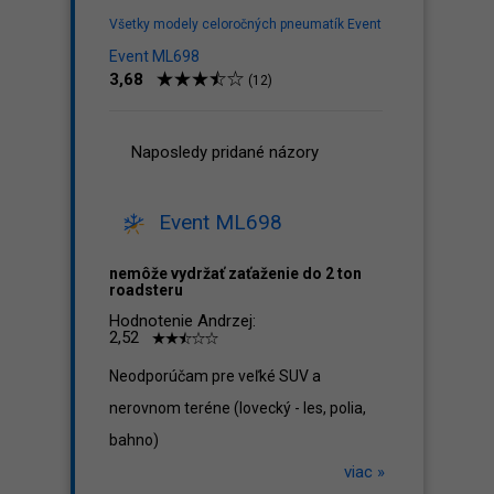
Všetky modely celoročných pneumatík Event
Event ML698
3,68
(12)
Naposledy pridané názory
Event ML698
nemôže vydržať zaťaženie do 2 ton
roadsteru
Hodnotenie Andrzej:
2,52
Neodporúčam pre veľké SUV a
nerovnom teréne (lovecký - les, polia,
bahno)
viac »