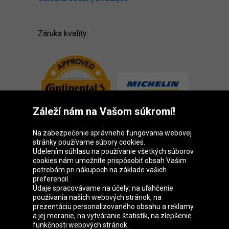
Záruka kvality:
Záleží nám na Vašom súkromí!
Na zabezpečenie správneho fungovania webovej
stránky používame súbory cookies.
Udelením súhlasu na používanie všetkých súborov
cookies nám umožníte prispôsobiť obsah Vašim
Skupina Oponeo
potrebám pri nákupoch na základe vašich
preferencií.
Údaje spracovávame na účely: na uľahčenie
používania našich webových stránok, na
prezentáciu personalizovaného obsahu a reklamy
Belgique
Česká
Deutschland
Éire
a jej meranie, na vytváranie štatistík, na zlepšenie
republika
funkčnosti webových stránok.