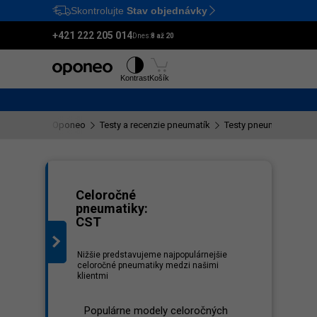
Skontrolujte
Stav objednávky
Ctrl
M
+421 222 205 014
Dnes:
8 až 20
Pneumatiky
Disky
Kontrast
Košík
Oponeo
Testy a recenzie pneumatík
Testy pneumatík CST
nam
Celoročné
pneumatiky:
CST
Nižšie predstavujeme najpopulárnejšie
celoročné pneumatiky medzi našimi
klientmi
Populárne modely celoročných