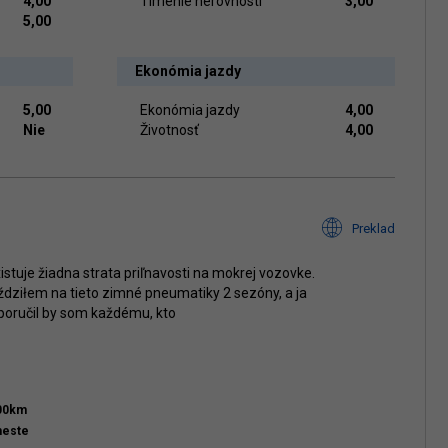
4,00
Tlmenie nerovností
3,00
5,00
Ekonómia jazdy
5,00
Ekonómia jazdy
4,00
Nie
Životnosť
4,00
Preklad
tuje žiadna strata priľnavosti na mokrej vozovke.
eździłem na tieto zimné pneumatiky 2 sezóny, a ja
oručil by som každému, kto
000km
meste