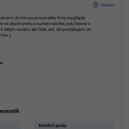
Preklad
kal som, že moc po pneumatiky firmy wyg0ląda
te na oboch snehu a suchej vozovke, jedu hlavne v
 k takým veciam, ako hluk, atď, ale pochybujem, že
mou :)
km
neumatík
Komfort jazdy