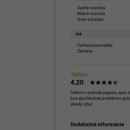
Suchá vozovka
Mokrá vozovka
Sneh a brečka
Iné
Vzhľad pneumatiky
Zlyhanie
Tadzio
4,20
Celkom v pohode papuče, auto 
bez akýchkoľvek problémov aj bij
skvelý výber
Dodatočné informácie