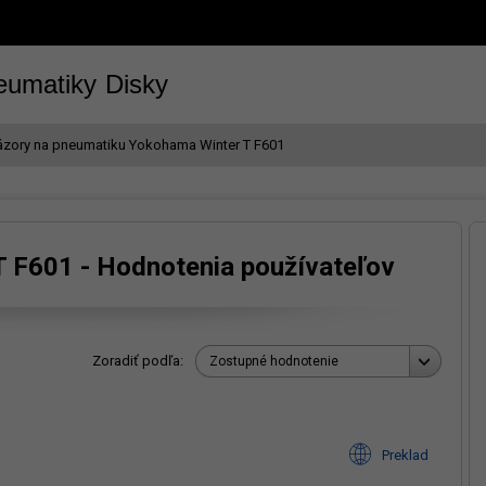
eumatiky
Disky
zory na pneumatiku Yokohama Winter T F601
 F601 - Hodnotenia používateľov
Zoradiť podľa:
Zostupné hodnotenie
Preklad