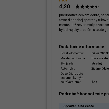
4,20
pneumatika celkom dobre, neča
tovar dlhodobej spotreby rukovä
meste, tiež nevenoval pozornosť
by bol nejaký problém s touto gu
Dodatočné informácie
Počet kilometrov:
nižšie 2000
Miesto používania:
Iba v meste
Štýl jazdy:
stredný
Automobil:
Žiadne údaje
Odporúčate tieto
pneumatiky iným
používateľom?:
Áno
Podrobné hodnotenie p
Správanie na ceste