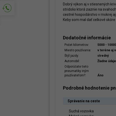
Dobrý výkon aj v stiesnených krivi
stridolio ktorá zaznie na svah
cestné hospodárstvo v mokrej aj 
Keby som mal dať celkové skóre o
Popros o kontakt
Dodatočné informácie
Počet kilometrov:
5000 - 100
Miesto používania:
v teréne aj 
Štýl jazdy:
stredný
Automobil:
Žiadne údaje
Odporúčate tieto
pneumatiky iným
používateľom?:
Áno
Podrobné hodnotenie p
Správanie na ceste
Suchá vozovka