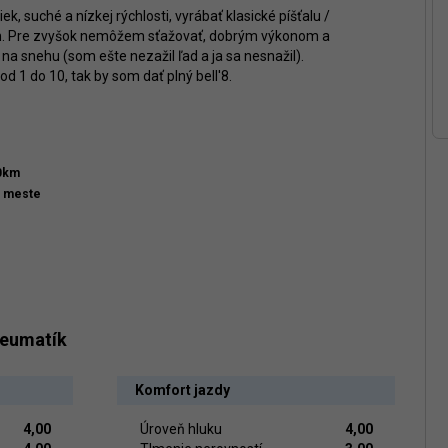
ek, suché a nízkej rýchlosti, vyrábať klasické píšťalu /
och. Pre zvyšok nemôžem sťažovať, dobrým výkonom a
na snehu (som ešte nezažil ľad a ja sa nesnažil).
d 1 do 10, tak by som dať plný bell'8.
00km
v meste
neumatík
Komfort jazdy
4,00
Úroveň hluku
4,00