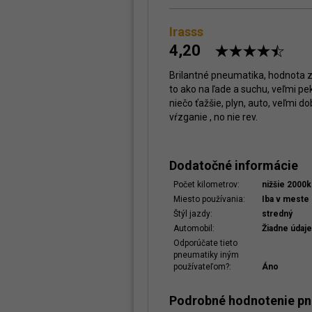
Irasss
4,20
Brilantné pneumatika, hodnota z
to ako na ľade a suchu, veľmi pek
niečo ťažšie, plyn, auto, veľmi do
vŕzganie , no nie rev.
Dodatočné informácie
Počet kilometrov:
nižšie 2000
Miesto používania:
Iba v meste
Štýl jazdy:
stredný
Automobil:
Žiadne údaje
Odporúčate tieto
pneumatiky iným
používateľom?:
Áno
Podrobné hodnotenie p