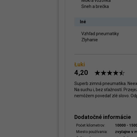
Mokrá vozovka
Sneh a brečka
Iné
Vzhľad pneumatiky
Zlyhanie
Łuki
4,20
Superb zimná pneumatika. Neexis
Na suchu i, bez sťažností. Przej
nemôžem povedať zlé slovo. Odp
Dodatočné informácie
Počet kilometrov:
10000 - 15
Miesto používania:
zvyčajne v 