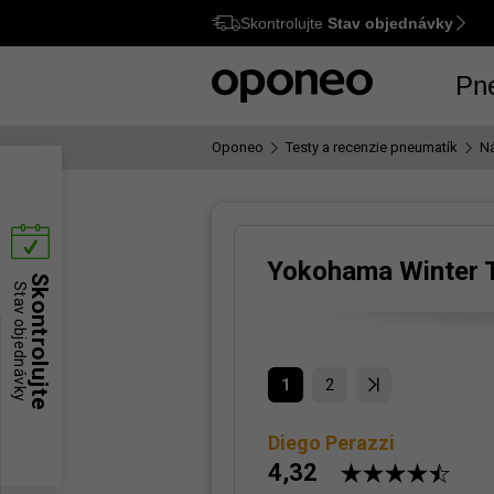
Skontrolujte
Stav objednávky
Ctrl
M
Pn
Oponeo
Testy a recenzie pneumatík
Ná
Yokohama Winter T
Skontrolujte
Stav objednávky
1
2
Diego Perazzi
4,32