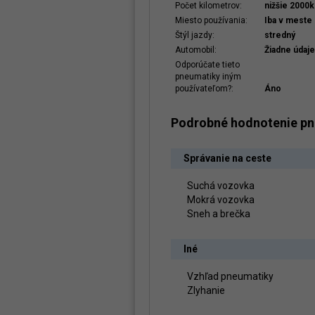
Počet kilometrov:
nižšie 2000
Miesto používania:
Iba v meste
Štýl jazdy:
stredný
Automobil:
Žiadne údaje
Odporúčate tieto
pneumatiky iným
používateľom?:
Áno
Podrobné hodnotenie p
Správanie na ceste
Suchá vozovka
Mokrá vozovka
Sneh a brečka
Iné
Vzhľad pneumatiky
Zlyhanie