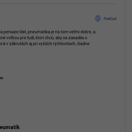
Preklad
a peniaze Idel, pneumatika je na tom veľmi dobre, a
né voľbou pre ľudí, ktorí chcú, aby sa zasadila o
brá v zákrutách aj pri vyšších rýchlostiach, žiadne
km
neumatík