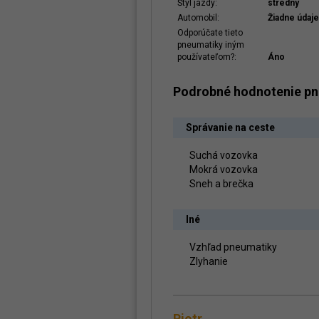
Štýl jazdy:
stredný
Automobil:
Žiadne údaje
Odporúčate tieto
pneumatiky iným
používateľom?:
Áno
Podrobné hodnotenie p
Správanie na ceste
Suchá vozovka
Mokrá vozovka
Sneh a brečka
Iné
Vzhľad pneumatiky
Zlyhanie
Piotr