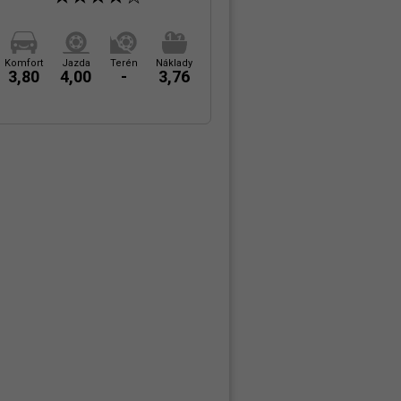
Komfort
Jazda
Terén
Náklady
3,80
4,00
-
3,76