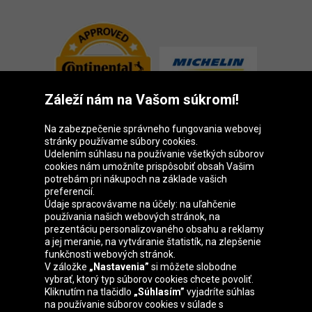
Záleží nám na Vašom súkromí!
Na zabezpečenie správneho fungovania webovej
stránky používame súbory cookies.
Udelením súhlasu na používanie všetkých súborov
cookies nám umožníte prispôsobiť obsah Vašim
Skupina Oponeo
potrebám pri nákupoch na základe vašich
preferencií.
Údaje spracovávame na účely: na uľahčenie
používania našich webových stránok, na
prezentáciu personalizovaného obsahu a reklamy
Belgique
Česká
Deutschland
Éire
a jej meranie, na vytváranie štatistík, na zlepšenie
republika
funkčnosti webových stránok.
V záložke
„Nastavenia”
si môžete slobodne
vybrať, ktorý typ súborov cookies chcete povoliť.
Kliknutím na tlačidlo
„Súhlasím”
vyjadríte súhlas
España
France
Italia
Magyarország
na používanie súborov cookies v súlade s