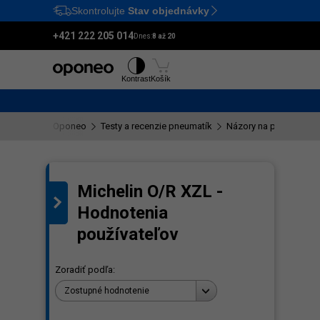
Skontrolujte
Stav objednávky
Ctrl
M
+421 222 205 014
Dnes:
8 až 20
Pneumatiky
Disky
Kontrast
Košík
Oponeo
Testy a recenzie pneumatík
Názory na pneumatiku
Michelin O/R XZL -
Hodnotenia
používateľov
Zoradiť podľa:
Zostupné hodnotenie