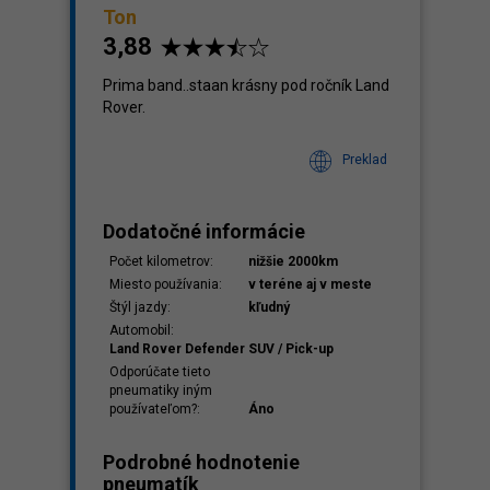
Ton
3,88
Prima band..staan ​​krásny pod ročník Land
Rover.
klady
,64
Preklad
Dodatočné informácie
Počet kilometrov:
nižšie 2000km
Miesto používania:
v teréne aj v meste
Štýl jazdy:
kľudný
Automobil:
Land Rover Defender SUV / Pick-up
Odporúčate tieto
pneumatiky iným
používateľom?:
Áno
Podrobné hodnotenie
pneumatík