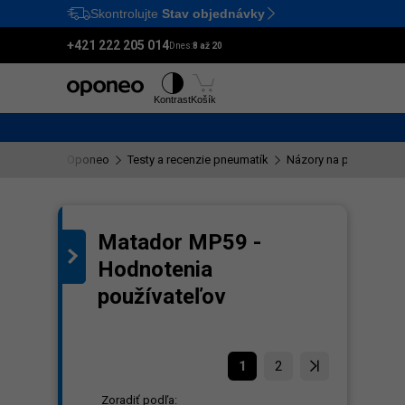
Skontrolujte
Stav objednávky
Ctrl
M
+421 222 205 014
Dnes:
8 až 20
Pneumatiky
Disky
Kontrast
Košík
Oponeo
Testy a recenzie pneumatík
Názory na pneumatiku
Matador MP59 -
Hodnotenia
používateľov
1
2
Zoradiť podľa: