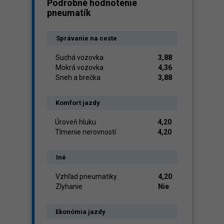
Podrobné hodnotenie
pneumatík
Správanie na ceste
Suchá vozovka
3,88
Mokrá vozovka
4,36
Sneh a brečka
3,88
Komfort jazdy
Úroveň hluku
4,20
Tlmenie nerovností
4,20
Iné
Vzhľad pneumatiky
4,20
Zlyhanie
Nie
Ekonómia jazdy