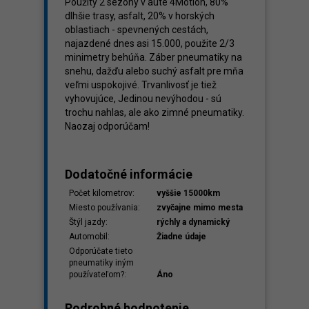
Použitý 2 sezóny v aute 4Motion, 80%
dlhšie trasy, asfalt, 20% v horských
oblastiach - spevnených cestách,
najazdené dnes asi 15.000, použite 2/3
minimetry behúňa. Záber pneumatiky na
snehu, dažďu alebo suchý asfalt pre mňa
veľmi uspokojivé. Trvanlivosť je tiež
vyhovujúce, Jedinou nevýhodou - sú
trochu nahlas, ale ako zimné pneumatiky.
Naozaj odporúčam!
Dodatočné informácie
Počet kilometrov:
vyššie 15000km
Miesto používania:
zvyčajne mimo mesta
Štýl jazdy:
rýchly a dynamický
Automobil:
Žiadne údaje
Odporúčate tieto
pneumatiky iným
používateľom?:
Áno
Podrobné hodnotenie