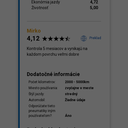
Ekonómia jazdy
4,72
Životnosť
5,00
Mirko
4,12
Preklad
Kontrola 5 mesiacov a vynikajú na
každom povrchu veľmi dobre
Dodatočné informácie
Počet kilometrov:
2000 - 5000km
Miesto používania:
zvyčajne v meste
Štýl jazdy:
stredný
Automobil:
Žiadne údaje
Odporúčate tieto
pneumatiky iným
používateľom?:
Áno