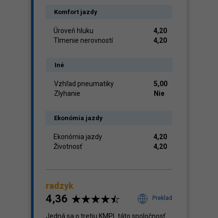
Komfort jazdy
Úroveň hluku
4,20
Tlmenie nerovností
4,20
Iné
Vzhľad pneumatiky
5,00
Zlyhanie
Nie
Ekonómia jazdy
Ekonómia jazdy
4,20
Životnosť
4,20
radzyk
4,36
Preklad
Jedná sa o tretiu KMPL táto spoločnosť.