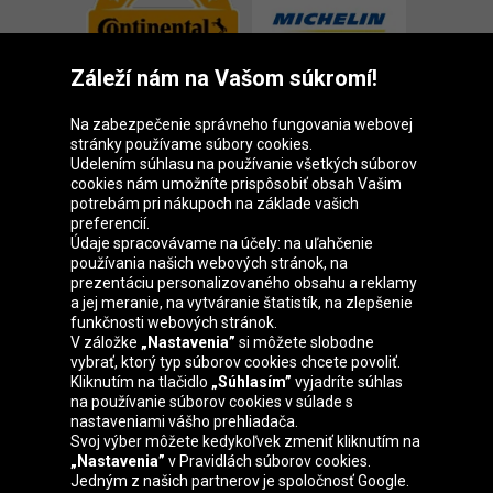
Záleží nám na Vašom súkromí!
Na zabezpečenie správneho fungovania webovej
stránky používame súbory cookies.
Udelením súhlasu na používanie všetkých súborov
cookies nám umožníte prispôsobiť obsah Vašim
Skupina Oponeo
potrebám pri nákupoch na základe vašich
preferencií.
Údaje spracovávame na účely: na uľahčenie
používania našich webových stránok, na
prezentáciu personalizovaného obsahu a reklamy
Belgique
Česká
Deutschland
Éire
a jej meranie, na vytváranie štatistík, na zlepšenie
republika
funkčnosti webových stránok.
V záložke
„Nastavenia”
si môžete slobodne
vybrať, ktorý typ súborov cookies chcete povoliť.
Kliknutím na tlačidlo
„Súhlasím”
vyjadríte súhlas
España
France
Italia
Magyarország
na používanie súborov cookies v súlade s
nastaveniami vášho prehliadača.
Svoj výber môžete kedykoľvek zmeniť kliknutím na
„Nastavenia”
v Pravidlách súborov cookies.
Jedným z našich partnerov je spoločnosť Google.
Nederland
Österreich
Polska
United