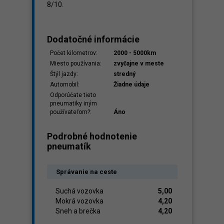
8/10.
Dodatočné informácie
Počet kilometrov:
2000 - 5000km
Miesto používania:
zvyčajne v meste
Štýl jazdy:
stredný
Automobil:
Žiadne údaje
Odporúčate tieto
pneumatiky iným
používateľom?:
Áno
Podrobné hodnotenie
pneumatík
Správanie na ceste
Suchá vozovka
5,00
Mokrá vozovka
4,20
Sneh a brečka
4,20