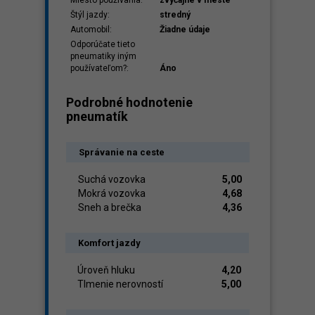
Miesto používania:
zvyčajne v meste
Štýl jazdy:
stredný
Automobil:
Žiadne údaje
Odporúčate tieto
pneumatiky iným
používateľom?:
Áno
Podrobné hodnotenie
pneumatík
Správanie na ceste
Suchá vozovka
5,00
Mokrá vozovka
4,68
Sneh a brečka
4,36
Komfort jazdy
Úroveň hluku
4,20
Tlmenie nerovností
5,00