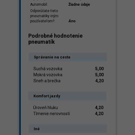
Automobil:
Žiadne údaje
Odporúčate tieto
pneumatiky iným
používateľom?:
Áno
Podrobné hodnotenie
pneumatík
Správanie na ceste
Suchá vozovka
5,00
Mokrá vozovka
5,00
Sneh a brečka
4,20
Komfort jazdy
Úroveň hluku
4,20
Tlmenie nerovností
4,20
Iné