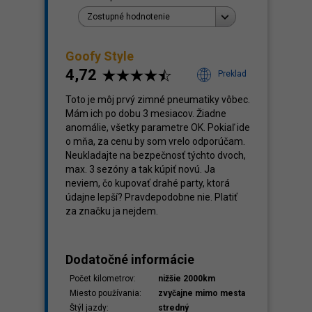
Zostupné hodnotenie
Goofy Style
4,72
Preklad
klady
,92
Toto je môj prvý zimné pneumatiky vôbec.
Mám ich po dobu 3 mesiacov. Žiadne
anomálie, všetky parametre OK. Pokiaľ ide
o mňa, za cenu by som vrelo odporúčam.
Neukladajte na bezpečnosť týchto dvoch,
max. 3 sezóny a tak kúpiť novú. Ja
neviem, čo kupovať drahé party, ktorá
údajne lepší? Pravdepodobne nie. Platiť
za značku ja nejdem.
Dodatočné informácie
Počet kilometrov:
nižšie 2000km
Miesto používania:
zvyčajne mimo mesta
Štýl jazdy:
stredný