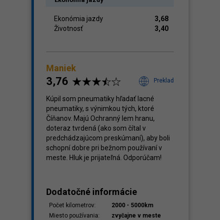
Ekonómia jazdy
3,68
Životnosť
3,40
Maniek
3,76
Preklad
Kúpil som pneumatiky hľadať lacné
pneumatiky, s výnimkou tých, ktoré
Číňanov. Majú Ochranný lem hranu,
doteraz tvrdená (ako som čítal v
predchádzajúcom preskúmaní), aby boli
schopní dobre pri bežnom používaní v
meste. Hluk je prijateľná. Odporúčam!
Dodatočné informácie
Počet kilometrov:
2000 - 5000km
Miesto používania:
zvyčajne v meste