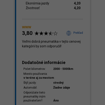
Ekonómia jazdy
4,20
Životnosť
4,20
www
3,80
Preklad
Veľmi dobrá pneumatika v tejto cenovej
kategórii by som odporučil!
Dodatočné informácie
Počet kilometrov:
2000 - 5000km
Miesto používania:
v teréne aj za mestom
Štýl jazdy:
stredný
Automobil:
Žiadne údaje
Odporúčate tieto
pneumatiky iným
používateľom?:
Áno