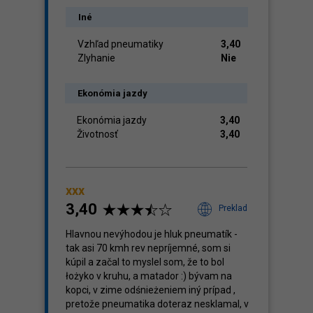
Iné
Vzhľad pneumatiky
3,40
Zlyhanie
Nie
Ekonómia jazdy
Ekonómia jazdy
3,40
Životnosť
3,40
xxx
3,40
Preklad
Hlavnou nevýhodou je hluk pneumatík -
tak asi 70 kmh rev nepríjemné, som si
kúpil a začal to myslel som, že to bol
łożyko v kruhu, a matador :) bývam na
kopci, v zime odśnieżeniem iný prípad ,
pretože pneumatika doteraz nesklamal, v