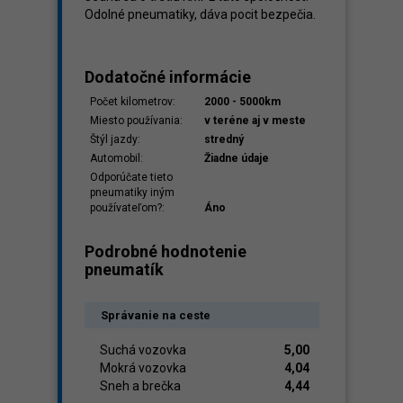
Odolné pneumatiky, dáva pocit bezpečia.
Dodatočné informácie
Počet kilometrov:
2000 - 5000km
Miesto používania:
v teréne aj v meste
Štýl jazdy:
stredný
Automobil:
Žiadne údaje
Odporúčate tieto
pneumatiky iným
používateľom?:
Áno
Podrobné hodnotenie
pneumatík
Správanie na ceste
Suchá vozovka
5,00
Mokrá vozovka
4,04
Sneh a brečka
4,44