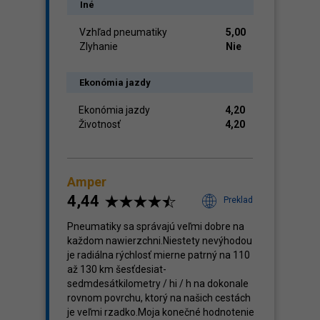
Iné
Vzhľad pneumatiky
5,00
Zlyhanie
Nie
Ekonómia jazdy
Ekonómia jazdy
4,20
Životnosť
4,20
Amper
4,44
Preklad
Pneumatiky sa správajú veľmi dobre na
každom nawierzchni.Niestety nevýhodou
je radiálna rýchlosť mierne patrný na 110
až 130 km šesťdesiat-
sedmdesátkilometry / hi / h na dokonale
rovnom povrchu, ktorý na našich cestách
je veľmi rzadko.Moja konečné hodnotenie