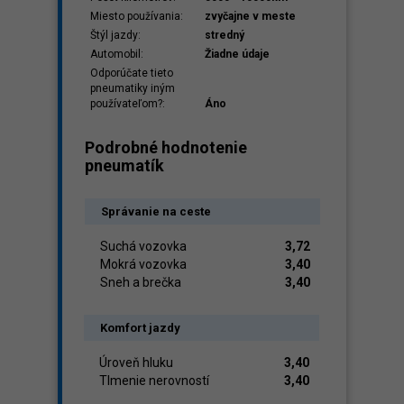
Miesto používania:
zvyčajne v meste
Štýl jazdy:
stredný
Automobil:
Žiadne údaje
Odporúčate tieto
pneumatiky iným
používateľom?:
Áno
Podrobné hodnotenie
pneumatík
Správanie na ceste
Suchá vozovka
3,72
Mokrá vozovka
3,40
Sneh a brečka
3,40
Komfort jazdy
Úroveň hluku
3,40
Tlmenie nerovností
3,40