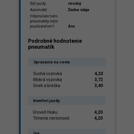
Štýl jazdy:
stredný
Automobil:
Žiadne údaje
Odporúčate tieto
pneumatiky iným
používateľom?:
Áno
Podrobné hodnotenie
pneumatík
Správanie na ceste
Suchá vozovka
4,20
Mokrá vozovka
3,72
Sneh a brečka
3,40
Komfort jazdy
Úroveň hluku
4,20
Tlmenie nerovností
4,20
Iné