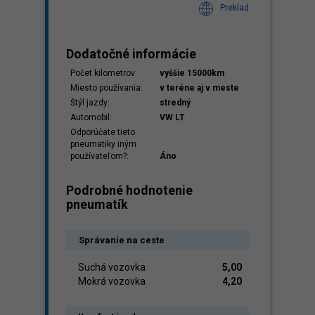
Preklad
Dodatočné informácie
Počet kilometrov:
vyššie 15000km
Miesto používania:
v teréne aj v meste
Štýl jazdy:
stredný
Automobil:
VW LT
Odporúčate tieto
pneumatiky iným
používateľom?:
Áno
Podrobné hodnotenie
pneumatík
Správanie na ceste
Suchá vozovka
5,00
Mokrá vozovka
4,20