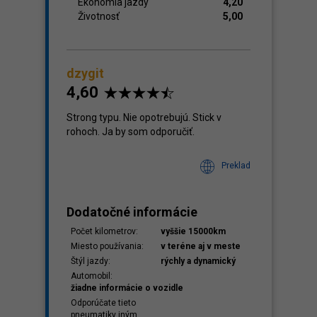
Ekonómia jazdy
4,20
Životnosť
5,00
dzygit
4,60
Strong typu. Nie opotrebujú. Stick v
rohoch. Ja by som odporučiť.
Preklad
Dodatočné informácie
Počet kilometrov:
vyššie 15000km
Miesto používania:
v teréne aj v meste
Štýl jazdy:
rýchly a dynamický
Automobil:
žiadne informácie o vozidle
Odporúčate tieto
pneumatiky iným