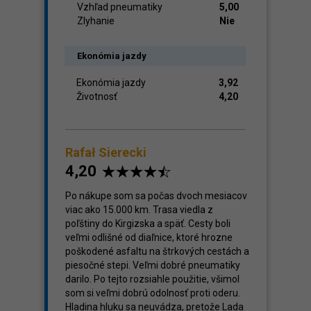
Vzhľad pneumatiky
5,00
Zlyhanie
Nie
Ekonómia jazdy
Ekonómia jazdy
3,92
Životnosť
4,20
Rafał Sierecki
4,20
Po nákupe som sa počas dvoch mesiacov
viac ako 15.000 km. Trasa viedla z
poľštiny do Kirgizska a späť. Cesty boli
veľmi odlišné od diaľnice, ktoré hrozne
poškodené asfaltu na štrkových cestách a
piesočné stepi. Veľmi dobré pneumatiky
darilo. Po tejto rozsiahle použitie, všimol
som si veľmi dobrú odolnosť proti oderu.
Hladina hluku sa neuvádza, pretože Lada