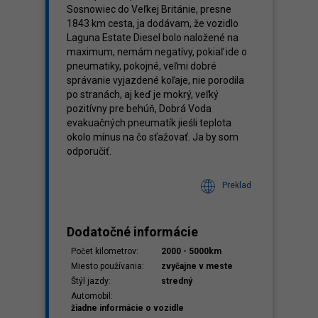
Sosnowiec do Veľkej Británie, presne
1843 km cesta, ja dodávam, že vozidlo
Laguna Estate Diesel bolo naložené na
maximum, nemám negatívy, pokiaľ ide o
pneumatiky, pokojné, veľmi dobré
správanie vyjazdené koľaje, nie porodila
po stranách, aj keď je mokrý, veľký
pozitívny pre behúň, Dobrá Voda
evakuačných pneumatík jieśli teplota
okolo mínus na čo sťažovať. Ja by som
odporučiť.
Preklad
Dodatočné informácie
Počet kilometrov:
2000 - 5000km
Miesto používania:
zvyčajne v meste
Štýl jazdy:
stredný
Automobil:
žiadne informácie o vozidle