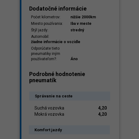
Dodatočné informácie
Počet kilometrov:
nižšie 2000km
Miesto používania:
Iba v meste
Štýl jazdy:
stredný
Automobil:
žiadne informácie o vozidle
Odporúčate tieto
pneumatiky iným
používateľom?:
Áno
Podrobné hodnotenie
pneumatík
Správanie na ceste
Suchá vozovka
4,20
Mokrá vozovka
4,20
Komfort jazdy