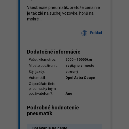
Všeobecne pneumatík, pretože cena nie
je tak zlé na suchej vozovke, horší na
mokré ...
Preklad
Dodatočné informácie
Počet kilometrov:
5000 - 10000km
Miesto používania:
zvyčajne v meste
Štýl jazdy:
stredný
Automobil:
Opel Astra Coupe
Odporúčate tieto
pneumatiky iným
používateľom?:
Áno
Podrobné hodnotenie
pneumatík
Správanie na ceste