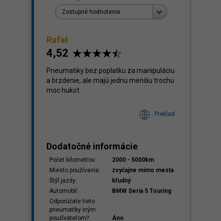
Zostupné hodnotenie
Rafał
4,52
klady
,60
Pneumatiky bez poplatku za manipuláciu
a brzdenie, ale majú jednu menšiu trochu
moc hukot.
Preklad
Dodatočné informácie
Počet kilometrov:
2000 - 5000km
Miesto používania:
zvyčajne mimo mesta
Štýl jazdy:
kľudný
Automobil:
BMW Seria 5 Touring
Odporúčate tieto
pneumatiky iným
používateľom?:
Áno