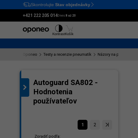
Skontrolujte
Stav objednávky
Ctrl
M
+421 222 205 014
Dnes:
8 až 20
Pneumatiky
Disky
Kontrast
Košík
Oponeo
Testy a recenzie pneumatík
Názory na pneumatiku
Autoguard SA802 -
Hodnotenia
používateľov
1
2
Zoradiť podľa: