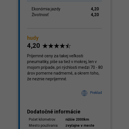
Ekonómia jazdy
4,20
Životnosť
4,20
hudy
4,20
Príjemné ceny za takej veľkosti
pneumatiky, píše sa tiež v mokrej, len v
mojom prípade, pri rýchlosti medzi 70 - 80
árov pomerne nadmerné, a okrem toho,
že neznie nepríjemné.
Preklad
Dodatočné informácie
Počet kilometrov:
nižšie 2000km
Miesto používania:
zvyčajne v meste