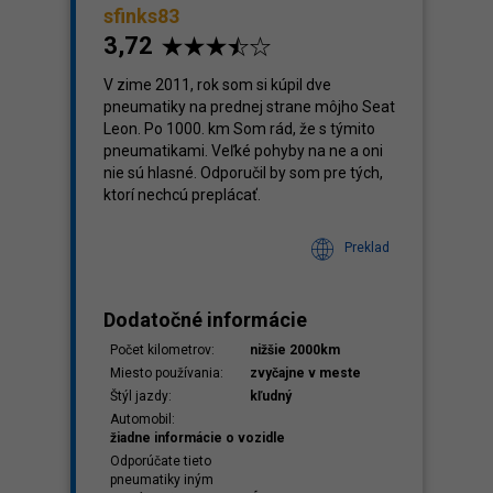
sfinks83
3,72
V zime 2011, rok som si kúpil dve
pneumatiky na prednej strane môjho Seat
Leon. Po 1000. km Som rád, že s týmito
pneumatikami. Veľké pohyby na ne a oni
nie sú hlasné. Odporučil by som pre tých,
ktorí nechcú preplácať.
Preklad
Dodatočné informácie
Počet kilometrov:
nižšie 2000km
Miesto používania:
zvyčajne v meste
Štýl jazdy:
kľudný
Automobil:
žiadne informácie o vozidle
Odporúčate tieto
pneumatiky iným