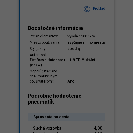
Preklad
Dodatočné informácie
Počet kilometrov:
vyššie 15000km
Miesto používania:
zvyčajne mimo mesta
Štýl jazdy:
stredný
Automobil:
Fiat Bravo Hatchback II 1.9 TD MultiJet
(88kW)
Odporúčate tieto
pneumatiky iným
používateľom?:
Áno
Podrobné hodnotenie
pneumatík
Správanie na ceste
Suchá vozovka
4,00