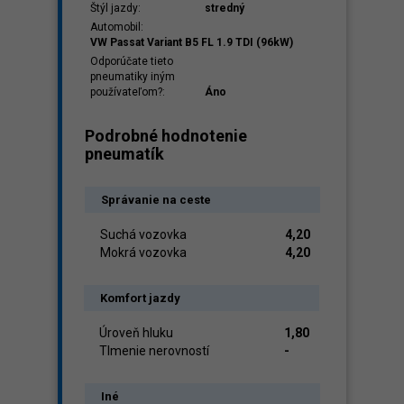
Štýl jazdy:
stredný
Automobil:
VW Passat Variant B5 FL 1.9 TDI (96kW)
Odporúčate tieto
pneumatiky iným
používateľom?:
Áno
Podrobné hodnotenie
pneumatík
Správanie na ceste
Suchá vozovka
4,20
Mokrá vozovka
4,20
Komfort jazdy
Úroveň hluku
1,80
Tlmenie nerovností
-
Iné