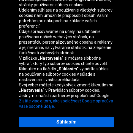
stránky používame súbory cookies.
Udelením súhlasu na používanie všetkých súborov
cookies nám umožníte prispôsobiť obsah Vašim
Skupina Oponeo
potrebám pri nákupoch na základe vašich
preferencií.
Údaje spracovávame na účely: na uľahčenie
používania našich webových stránok, na
prezentáciu personalizovaného obsahu a reklamy
Belgique
Česká
Deutschland
Éire
a jej meranie, na vytváranie štatistík, na zlepšenie
republika
funkčnosti webových stránok.
V záložke
„Nastavenia”
si môžete slobodne
vybrať, ktorý typ súborov cookies chcete povoliť.
Kliknutím na tlačidlo
„Súhlasím”
vyjadríte súhlas
España
France
Italia
Magyarország
na používanie súborov cookies v súlade s
nastaveniami vášho prehliadača.
Svoj výber môžete kedykoľvek zmeniť kliknutím na
„Nastavenia”
v Pravidlách súborov cookies.
Jedným z našich partnerov je spoločnosť Google.
Nederland
Österreich
Polska
United
Zistite viac o tom, ako spoločnosť Google spracúva
Kingdom
vaše osobné údaje.
Súhlasím
Mapa stránok