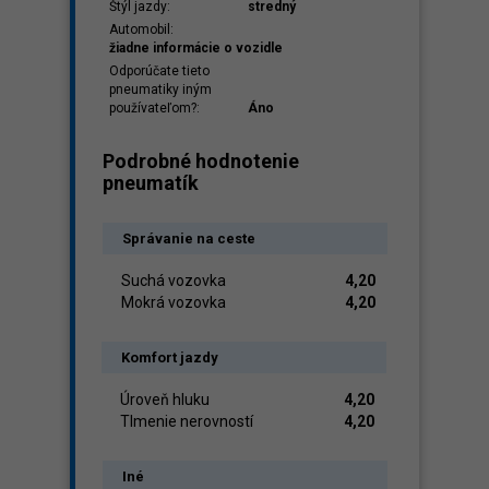
Štýl jazdy:
stredný
Automobil:
žiadne informácie o vozidle
Odporúčate tieto
pneumatiky iným
používateľom?:
Áno
Podrobné hodnotenie
pneumatík
Správanie na ceste
Suchá vozovka
4,20
Mokrá vozovka
4,20
Komfort jazdy
Úroveň hluku
4,20
Tlmenie nerovností
4,20
Iné