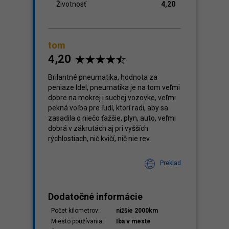
Životnosť
4,20
tom
4,20
Brilantné pneumatika, hodnota za
peniaze Idel, pneumatika je na tom veľmi
dobre na mokrej i suchej vozovke, veľmi
pekná voľba pre ľudí, ktorí radi, aby sa
zasadila o niečo ťažšie, plyn, auto, veľmi
dobrá v zákrutách aj pri vyšších
rýchlostiach, nič kvičí, nič nie rev.
Preklad
Dodatočné informácie
Počet kilometrov:
nižšie 2000km
Miesto používania:
Iba v meste