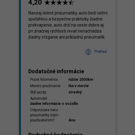
4,20
Naozaj dobré pneumatiky, auto beží veľmi
spoľahlivo a bezpečne prakticky žiadne
prekvapenie, auto drží na ceste dobre aj
pri značnej rýchlosti revať nenachádza
žiadny vŕzganie ani príkladnú pneumatík.
Preklad
Dodatočné informácie
Počet kilometrov:
nižšie 2000km
Miesto používania:
Iba v meste
Štýl jazdy:
stredný
Automobil:
žiadne informácie o vozidle
Odporúčate tieto
pneumatiky iným
používateľom?:
Áno
Podrobné hodnotenie