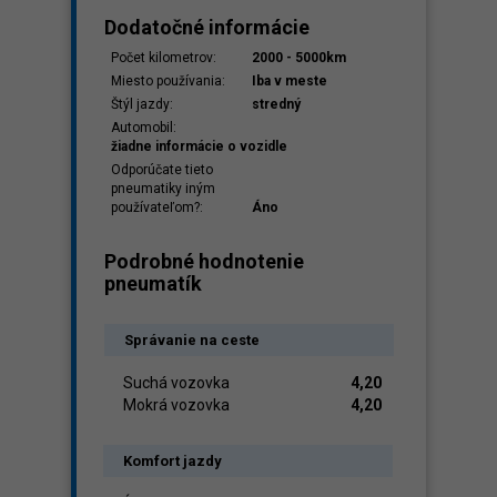
Dodatočné informácie
Počet kilometrov:
2000 - 5000km
Miesto používania:
Iba v meste
Štýl jazdy:
stredný
Automobil:
žiadne informácie o vozidle
Odporúčate tieto
pneumatiky iným
používateľom?:
Áno
Podrobné hodnotenie
pneumatík
Správanie na ceste
Suchá vozovka
4,20
Mokrá vozovka
4,20
Komfort jazdy