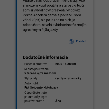
Vitajte u nás. Odporúčam tieto šišky. Ako
si môžem kúpiť použité a starosti o to, či
som si vybral nový presvedčivý dôkaz
Pekne Accelera gama. Spočiatku som
váhal kúpiť, ale po jazde na nich, ja
odporúčam. skvelá ovládateľnosť s mojím
agresívnym štýlu jazdy.
Preklad
Dodatočné informácie
Počet kilometrov:
2000 - 5000km
Miesto používania:
v teréne aj za mestom
Štýl jazdy:
rýchly a dynamický
Automobil:
Fiat Seicento Hatchback
Odporúčate tieto
pneumatiky iným
používateľom?:
Áno