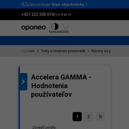
Skontrolujte
Stav objednávky
Ctrl
M
+421 222 205 014
Dnes:
8 až 14
Pneumatiky
Disky
Kontrast
Košík
Oponeo
Testy a recenzie pneumatík
Názory na pneumatik
Accelera GAMMA -
Hodnotenia
používateľov
1
2
Zoradiť podľa: