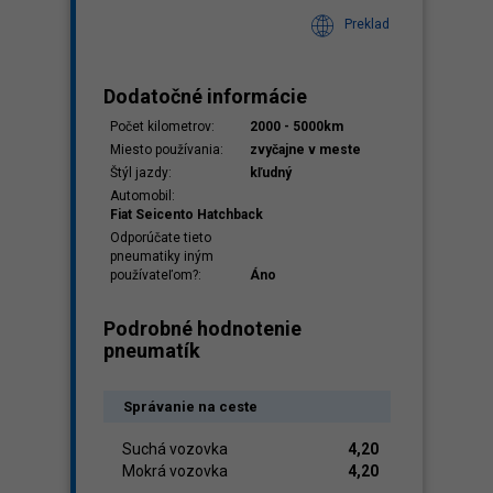
Preklad
Dodatočné informácie
Počet kilometrov:
2000 - 5000km
Miesto používania:
zvyčajne v meste
Štýl jazdy:
kľudný
Automobil:
Fiat Seicento Hatchback
Odporúčate tieto
pneumatiky iným
používateľom?:
Áno
Podrobné hodnotenie
pneumatík
Správanie na ceste
Suchá vozovka
4,20
Mokrá vozovka
4,20