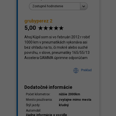
Zostupné hodnotenie
grubyperez 2
5,00
klady
,08
Ahoj Kúpil som si vo februári 2012 r robiť
1000 km v pneumatikách vykonáva asi
bez ohľadu na to, či mokré alebo suché
povrchu, v slove, pneumatiky 165/55/13
Accelera GAMMA úprimne odporúčam
Preklad
Dodatočné informácie
Počet kilometrov:
nižšie 2000km
Miesto používania:
zvyčajne mimo mesta
Štýl jazdy:
kľudný
Automobil:
žiadne informácie o vozidle