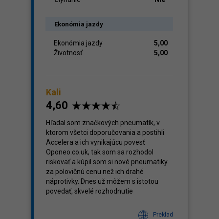
Ekonómia jazdy
Ekonómia jazdy
5,00
Životnosť
5,00
Kali
4,60
Hľadal som značkových pneumatík, v
ktorom všetci doporučovania a postihli
Accelera a ich vynikajúcu povesť
Oponeo.co.uk, tak som sa rozhodol
riskovať a kúpil som si nové pneumatiky
za polovičnú cenu než ich drahé
náprotivky. Dnes už môžem s istotou
povedať, skvelé rozhodnutie
Preklad