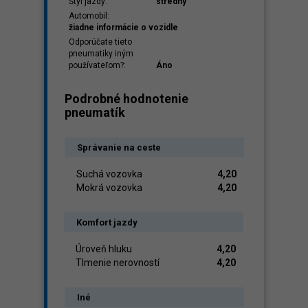
Štýl jazdy:
stredný
Automobil:
žiadne informácie o vozidle
Odporúčate tieto
pneumatiky iným
používateľom?:
Áno
Podrobné hodnotenie
pneumatík
Správanie na ceste
Suchá vozovka
4,20
Mokrá vozovka
4,20
Komfort jazdy
Úroveň hluku
4,20
Tlmenie nerovností
4,20
Iné