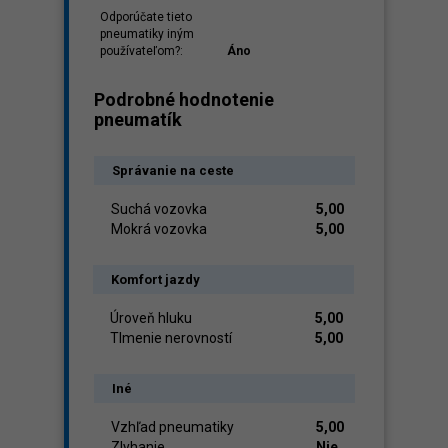
Odporúčate tieto
pneumatiky iným
používateľom?:
Áno
Podrobné hodnotenie
pneumatík
Správanie na ceste
Suchá vozovka
5,00
Mokrá vozovka
5,00
Komfort jazdy
Úroveň hluku
5,00
Tlmenie nerovností
5,00
Iné
Vzhľad pneumatiky
5,00
Zlyhanie
Nie