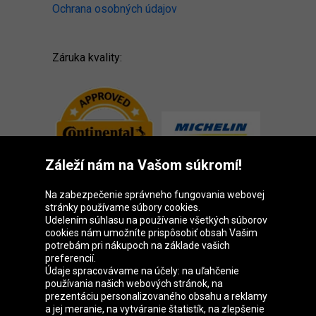
Ochrana osobných údajov
Záruka kvality:
Záleží nám na Vašom súkromí!
Na zabezpečenie správneho fungovania webovej
stránky používame súbory cookies.
Udelením súhlasu na používanie všetkých súborov
cookies nám umožníte prispôsobiť obsah Vašim
Skupina Oponeo
potrebám pri nákupoch na základe vašich
preferencií.
Údaje spracovávame na účely: na uľahčenie
používania našich webových stránok, na
prezentáciu personalizovaného obsahu a reklamy
Belgique
Česká
Deutschland
Éire
a jej meranie, na vytváranie štatistík, na zlepšenie