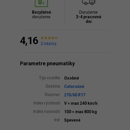
Bezplatné
Doručenie
doručenie
3-4 pracovné
dni
4,16
2 názory
Parametre pneumatiky
Typ vozidla:
Osobné
Sezóna:
Celoročné
Rozmer:
215/60 R17
Index rýchlosti:
V
= max 240 km/h
Index nosnosti:
100
= max 800 kg
Iné:
Spevené