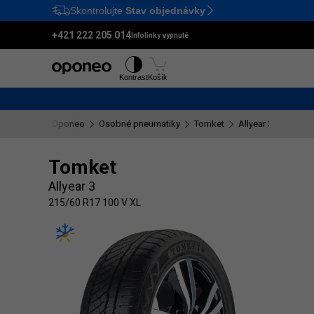
Skontrolujte
Stav objednávky
Ctrl
M
+421 222 205 014
Infolinky vypnuté
Pneumatiky
Disky
Kontrast
Košík
Oponeo
Osobné pneumatiky
Tomket
Allyear 3
215/60
Tomket
Allyear 3
215/60 R17 100 V XL