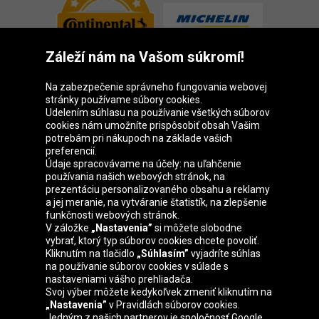
Záleží nám na Vašom súkromí!
Na zabezpečenie správneho fungovania webovej
stránky používame súbory cookies.
Udelením súhlasu na používanie všetkých súborov
cookies nám umožníte prispôsobiť obsah Vašim
Skupina Oponeo
potrebám pri nákupoch na základe vašich
preferencií.
Údaje spracovávame na účely: na uľahčenie
používania našich webových stránok, na
prezentáciu personalizovaného obsahu a reklamy
Belgique
Česká
Deutschland
Éire
a jej meranie, na vytváranie štatistík, na zlepšenie
republika
funkčnosti webových stránok.
V záložke
„Nastavenia”
si môžete slobodne
vybrať, ktorý typ súborov cookies chcete povoliť.
Kliknutím na tlačidlo
„Súhlasím”
vyjadríte súhlas
España
France
Italia
Magyarország
na používanie súborov cookies v súlade s
nastaveniami vášho prehliadača.
Svoj výber môžete kedykoľvek zmeniť kliknutím na
„Nastavenia”
v Pravidlách súborov cookies.
Jedným z našich partnerov je spoločnosť Google.