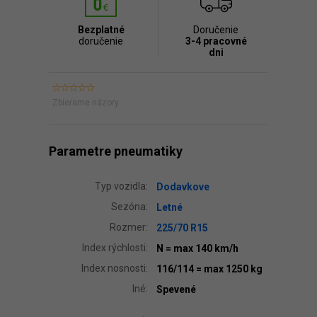
Bezplatné
Doručenie
doručenie
3-4 pracovné
dni
Zbierame názory.
Parametre pneumatiky
Typ vozidla:
Dodavkove
Sezóna:
Letné
Rozmer:
225/70 R15
Index rýchlosti:
N
= max 140 km/h
Index nosnosti:
116/114
= max 1250 kg
Iné:
Spevené