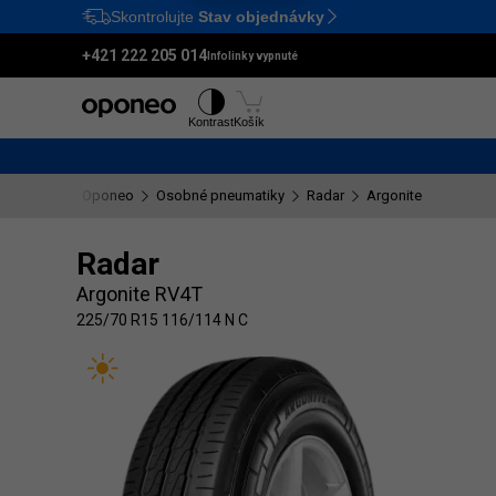
Skontrolujte
Stav objednávky
Ctrl
M
+421 222 205 014
Infolinky vypnuté
Pneumatiky
Disky
Kontrast
Košík
Oponeo
Osobné pneumatiky
Radar
Argonite RV4T
22
Radar
Argonite RV4T
225/70 R15 116/114 N C