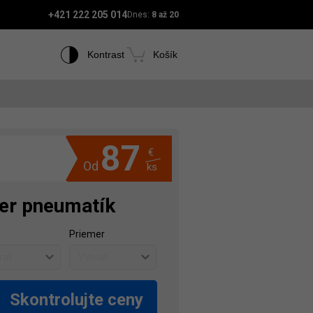
+421 222 205 014
Dnes:
8 až 20
Kontrast
Košík
87
€
Od
ks
er pneumatík
Priemer
Skontrolujte ceny