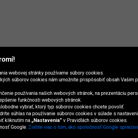
romí!
nia webovej stránky používame súbory cookies.
tkých súborov cookies nám umožníte prispôsobiť obsah Vašim p
hčenie používania našich webových stránok, na prezentáciu pers
 zlepšenie funkčnosti webových stránok.
lobodne vybrať, ktorý typ súborov cookies chcete povoliť.
España
France
Italia
Magyarország
Nederland
Österreich
Polska
U
K
dríte súhlas na používanie súborov cookies v súlade s nastaveni
ť kliknutím na
„Nastavenia”
v Pravidlách súborov cookies.
čnosť Google.
Zistite viac o tom, ako spoločnosť Google spracúv
Mapa stránok