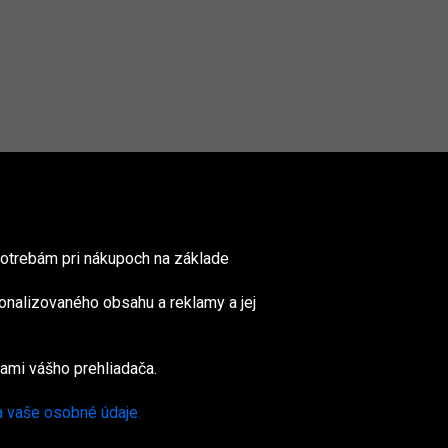
otrebám pri nákupoch na základe
onalizovaného obsahu a reklamy a jej
nited
ingdom
ami vášho prehliadača.
a vaše osobné údaje.