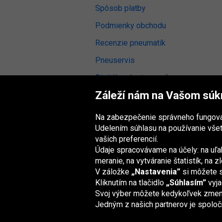
Spôsob platby
Podmienky obchodu
Recenzie pneumatík
Pneuservis
Digitálna dostupnosť
Záleží nám na Vašom súk
Na zabezpečenie správneho fungova
Udelením súhlasu na používanie vše
Skupina Oponeo
vašich preferencií.
Údaje spracovávame na účely: na uľa
meranie, na vytváranie štatistík, na
V záložke
„Nastavenia”
si môžete s
Belgique
Česká
Deutschland
Éire
republika
Kliknutím na tlačidlo
„Súhlasím”
vyja
Svoj výber môžete kedykoľvek zmeni
Jedným z našich partnerov je spolo