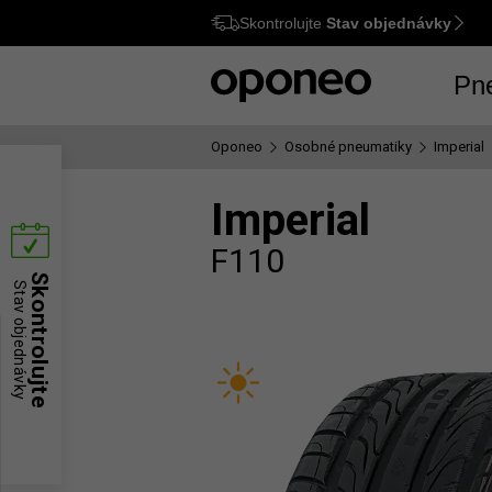
Skontrolujte
Stav objednávky
Ctrl
M
Pn
Oponeo
Osobné pneumatiky
Imperial
Imperial
F110
Skontrolujte
Stav objednávky