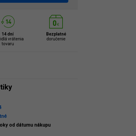
14 dní
Bezplatné
idlá vrátenia
doručenie
tovaru
tiky
4
tné
roky od dátumu nákupu