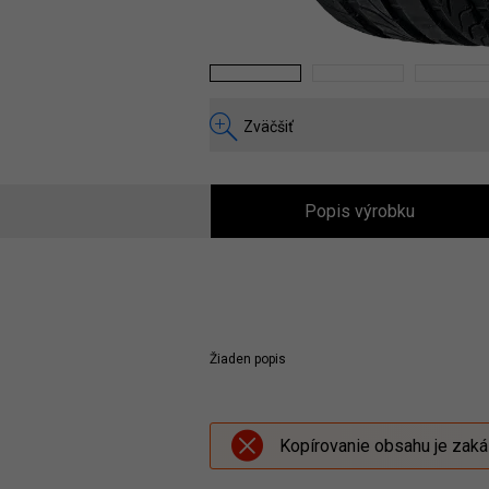
1
2
3
Zväčšiť
Popis výrobku
Žiaden popis
Kopírovanie obsahu je zak