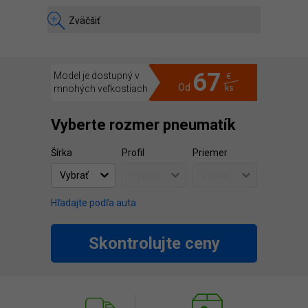
Zväčšiť
67
Model je dostupný v
€
Od
mnohých veľkostiach
ks
Vyberte rozmer pneumatík
Šírka
Profil
Priemer
Hľadajte podľa auta
Skontrolujte ceny