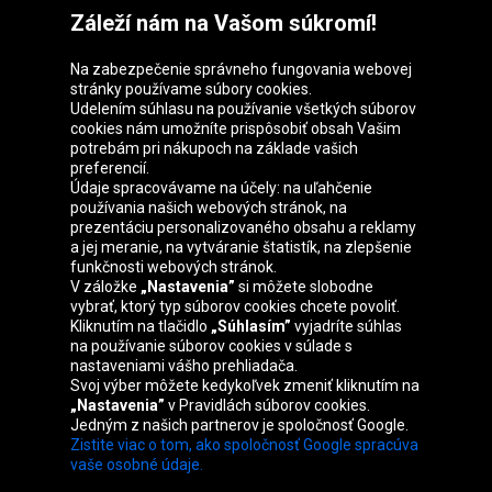
Záleží nám na Vašom súkromí!
Na zabezpečenie správneho fungovania webovej
stránky používame súbory cookies.
Udelením súhlasu na používanie všetkých súborov
cookies nám umožníte prispôsobiť obsah Vašim
Skupina Oponeo
potrebám pri nákupoch na základe vašich
preferencií.
Údaje spracovávame na účely: na uľahčenie
používania našich webových stránok, na
prezentáciu personalizovaného obsahu a reklamy
Belgique
Česká
Deutschland
Éire
a jej meranie, na vytváranie štatistík, na zlepšenie
republika
funkčnosti webových stránok.
V záložke
„Nastavenia”
si môžete slobodne
vybrať, ktorý typ súborov cookies chcete povoliť.
Kliknutím na tlačidlo
„Súhlasím”
vyjadríte súhlas
España
France
Italia
Magyarország
na používanie súborov cookies v súlade s
nastaveniami vášho prehliadača.
Svoj výber môžete kedykoľvek zmeniť kliknutím na
„Nastavenia”
v Pravidlách súborov cookies.
Jedným z našich partnerov je spoločnosť Google.
Nederland
Österreich
Polska
United
Zistite viac o tom, ako spoločnosť Google spracúva
Kingdom
vaše osobné údaje.