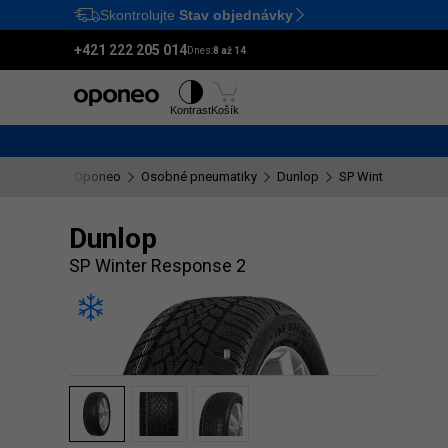
Skontrolujte
Stav objednávky
Ctrl
M
+421 222 205 014
Dnes:
8 až 14
Pneumatiky
Disky
Kontrast
Košík
Oponeo
Osobné pneumatiky
Dunlop
SP Winter Respons
Dunlop
SP Winter Response 2