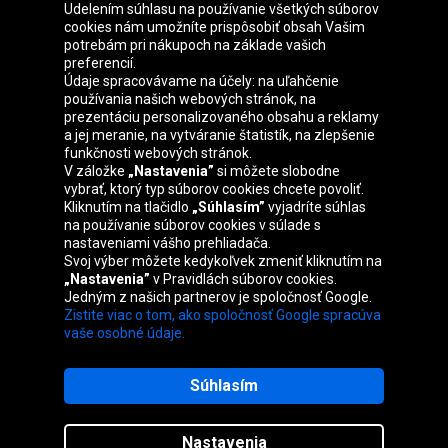
Udelením súhlasu na používanie všetkých súborov
cookies nám umožníte prispôsobiť obsah Vašim
Skupina Oponeo
potrebám pri nákupoch na základe vašich
preferencií.
Údaje spracovávame na účely: na uľahčenie
používania našich webových stránok, na
prezentáciu personalizovaného obsahu a reklamy
Belgique
Česká
Deutschland
Éire
a jej meranie, na vytváranie štatistík, na zlepšenie
republika
funkčnosti webových stránok.
V záložke
„Nastavenia”
si môžete slobodne
vybrať, ktorý typ súborov cookies chcete povoliť.
Kliknutím na tlačidlo
„Súhlasím”
vyjadríte súhlas
España
France
Italia
Magyarország
na používanie súborov cookies v súlade s
nastaveniami vášho prehliadača.
Svoj výber môžete kedykoľvek zmeniť kliknutím na
„Nastavenia”
v Pravidlách súborov cookies.
Jedným z našich partnerov je spoločnosť Google.
Nederland
Österreich
Polska
United
Zistite viac o tom, ako spoločnosť Google spracúva
Kingdom
vaše osobné údaje.
Súhlasím
Mapa stránok
Nastavenia