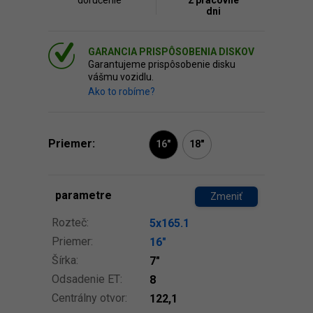
doručenie
2 pracovné
dni
GARANCIA PRISPÔSOBENIA DISKOV
Garantujeme prispôsobenie disku
vášmu vozidlu.
Ako to robíme?
Priemer:
16"
18"
parametre
Zmeniť
Rozteč:
5x165.1
Priemer:
16″
Šírka:
7″
Odsadenie ET:
8
Centrálny otvor:
122,1