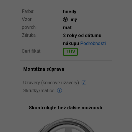
Farba:
hnedy
Vzor:
iný
povrch:
mat
Záruka:
2 roky od dátumu
nákupu
Podrobnosti
Certifikát:
TÜV
Montážna súprava
Uzávery (koncové uzávery)
Skrutky/matice
Skontrolujte tiež ďalšie možnosti: