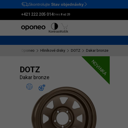
Skontrolujte
Stav objednávky
Ctrl
M
+421 222 205 014
Dnes:
8 až 20
Pneumatiky
Disky
Kontrast
Košík
Oponeo
Hliníkové disky
DOTZ
Dakar bronze
NOVINKA
DOTZ
Dakar bronze