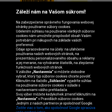
Záleží nám na Vašom súkromí!
Na zabezpečenie správneho fungovania webovej
stránky používame súbory cookies.
Udelením súhlasu na používanie všetkých súborov
cookies nám umožníte prispôsobiť obsah Vašim
Skupina Oponeo
potrebám pri nákupoch na základe vašich
preferencií.
Údaje spracovávame na účely: na uľahčenie
používania našich webových stránok, na
prezentáciu personalizovaného obsahu a reklamy
Belgique
Česká
Deutschland
Éire
a jej meranie, na vytváranie štatistík, na zlepšenie
republika
funkčnosti webových stránok.
V záložke
„Nastavenia”
si môžete slobodne
vybrať, ktorý typ súborov cookies chcete povoliť.
Kliknutím na tlačidlo
„Súhlasím”
vyjadríte súhlas
España
France
Italia
Magyarország
na používanie súborov cookies v súlade s
nastaveniami vášho prehliadača.
Svoj výber môžete kedykoľvek zmeniť kliknutím na
„Nastavenia”
v Pravidlách súborov cookies.
Jedným z našich partnerov je spoločnosť Google.
Nederland
Österreich
Polska
United
Zistite viac o tom, ako spoločnosť Google spracúva
Kingdom