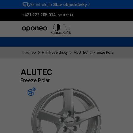
Skontrolujte
Stav objednávky
Ctrl
M
+421 222 205 014
Dnes:
8 až 14
Pneumatiky
Disky
Kontrast
Košík
Oponeo
Hliníkové disky
ALUTEC
Freeze Polar
ALUTEC
Freeze Polar