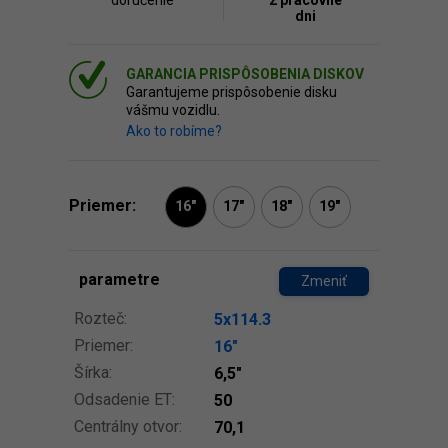
doručenie
2 pracovné
dni
GARANCIA PRISPÔSOBENIA DISKOV
Garantujeme prispôsobenie disku
vášmu vozidlu.
Ako to robíme?
Priemer:
16"
17"
18"
19"
parametre
Zmeniť
Rozteč:
5x114.3
Priemer:
16″
Šírka:
6,5″
Odsadenie ET:
50
Centrálny otvor:
70,1