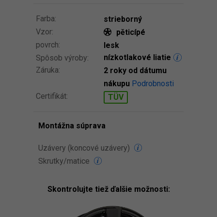
Farba:
strieborný
Vzor:
pěticípé
povrch:
lesk
nízkotlakové liatie
Spôsob výroby:
Záruka:
2 roky od dátumu
nákupu
Podrobnosti
Certifikát:
TÜV
Montážna súprava
Uzávery (koncové uzávery)
Skrutky/matice
Skontrolujte tiež ďalšie možnosti: