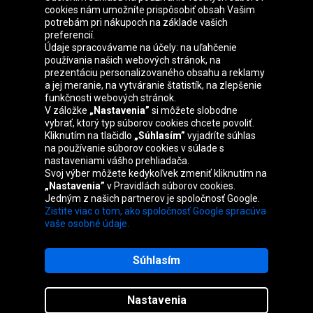
cookies nám umožníte prispôsobiť obsah Vašim
Skupina Oponeo
potrebám pri nákupoch na základe vašich
preferencií.
Údaje spracovávame na účely: na uľahčenie
používania našich webových stránok, na
prezentáciu personalizovaného obsahu a reklamy
Belgique
Česká
Deutschland
Éire
a jej meranie, na vytváranie štatistík, na zlepšenie
republika
funkčnosti webových stránok.
V záložke
„Nastavenia”
si môžete slobodne
vybrať, ktorý typ súborov cookies chcete povoliť.
Kliknutím na tlačidlo
„Súhlasím”
vyjadríte súhlas
España
France
Italia
Magyarország
na používanie súborov cookies v súlade s
nastaveniami vášho prehliadača.
Svoj výber môžete kedykoľvek zmeniť kliknutím na
„Nastavenia”
v Pravidlách súborov cookies.
Jedným z našich partnerov je spoločnosť Google.
Nederland
Österreich
Polska
United
Zistite viac o tom, ako spoločnosť Google spracúva
Kingdom
vaše osobné údaje.
Súhlasím
Mapa stránok
Nastavenia