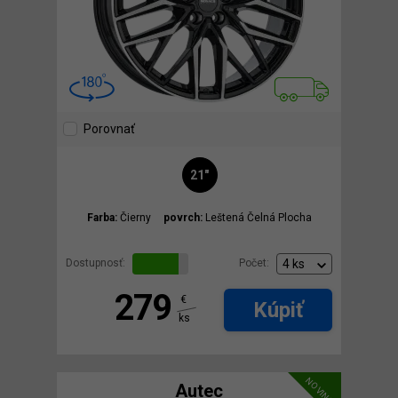
Porovnať
21"
Farba:
Čierny
povrch:
Leštená Čelná Plocha
Dostupnosť:
Počet:
279
€
Kúpiť
ks
NOVINKA
Autec