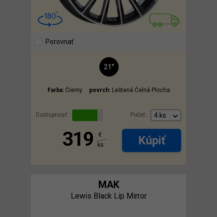
Porovnať
21"
Farba:
Čierny
povrch:
Leštená Čelná Plocha
Dostupnosť:
Počet:
319
€
Kúpiť
ks
MAK
Lewis Black Lip Mirror