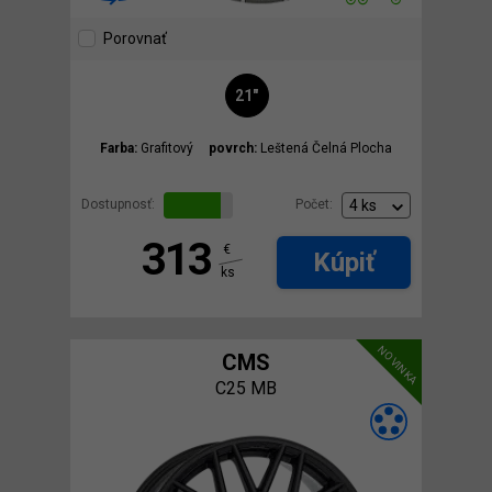
Porovnať
21"
Farba:
Grafitový
povrch:
Leštená Čelná Plocha
Dostupnosť:
Počet:
313
€
Kúpiť
ks
NOVINKA
CMS
C25 MB