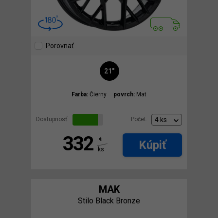
Porovnať
21"
Farba:
Čierny
povrch:
Mat
Dostupnosť:
Počet:
332
€
Kúpiť
ks
MAK
Stilo Black Bronze