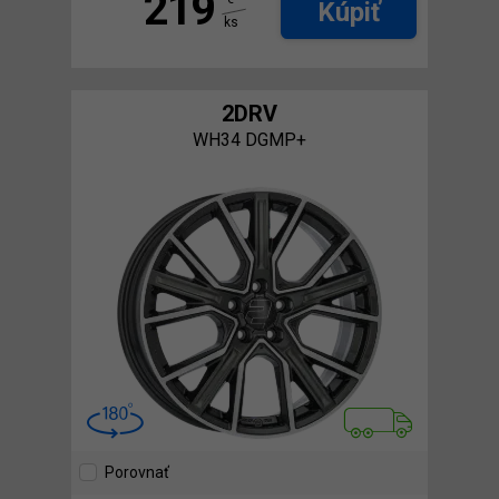
219
Kúpiť
ks
2DRV
WH34 DGMP+
Porovnať