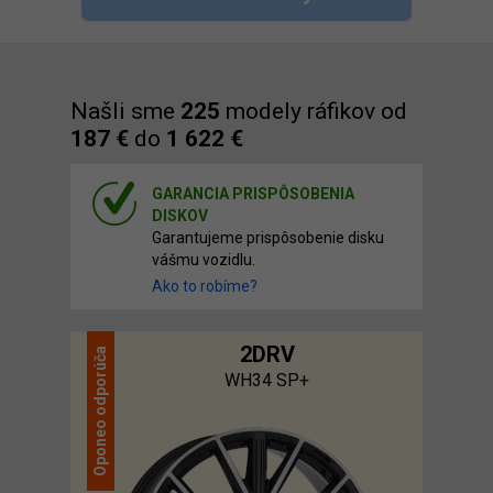
Našli sme
225
modely ráfikov od
187 €
do
1 622 €
GARANCIA PRISPÔSOBENIA
DISKOV
Garantujeme prispôsobenie disku
vášmu vozidlu.
Ako to robíme?
2DRV
odporúča
WH34 SP+
Oponeo