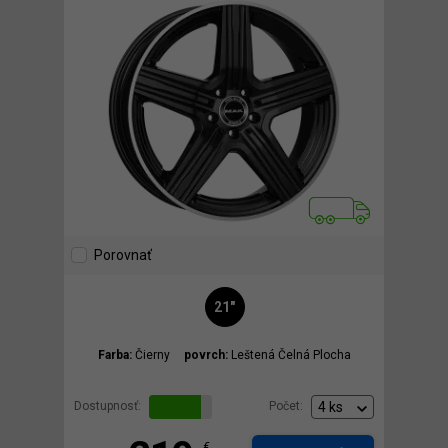
Porovnať
21"
Farba:
Čierny
povrch:
Leštená Čelná Plocha
Dostupnosť:
Počet:
€