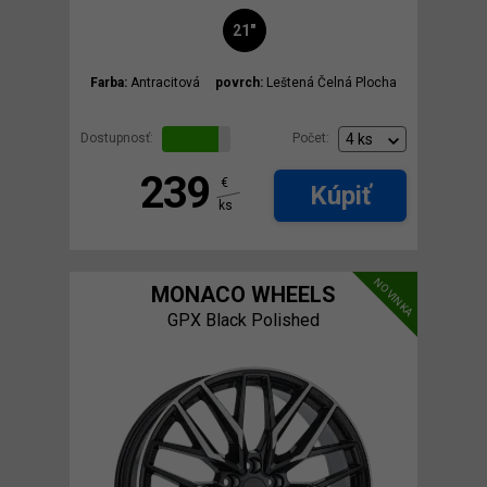
21"
Farba:
Antracitová
povrch:
Leštená Čelná Plocha
Dostupnosť:
Počet:
239
€
Kúpiť
ks
NOVINKA
MONACO WHEELS
GPX Black Polished