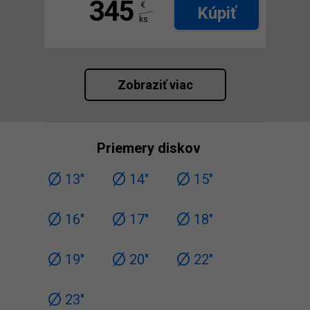
345
€
Kúpiť
ks
Zobraziť viac
Priemery diskov
13"
14"
15"
16"
17"
18"
19"
20"
22"
23"