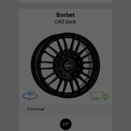
Borbet
CW3 black
Porovnať
21"