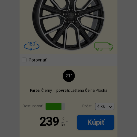
Porovnať
21"
Farba:
Čierny
povrch:
Leštená Čelná Plocha
Dostupnosť:
Počet:
239
€
Kúpiť
ks