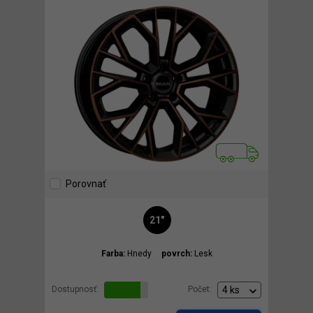
Porovnať
21"
Farba:
Hnedy
povrch:
Lesk
Dostupnosť:
Počet: