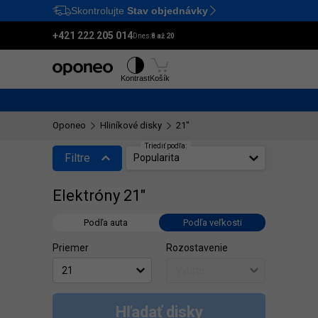
Skontrolujte
Stav objednávky
Ctrl
M
+421 222 205 014
Dnes:
8 až 20
Pneumatiky
Disky
Kontrast
Košík
Oponeo
Hliníkové disky
21"
Triediť podľa:
Filtre
Popularita
Elektróny 21"
Podľa auta
Podľa veľkosti
Priemer
Rozostavenie
Hľadať disky