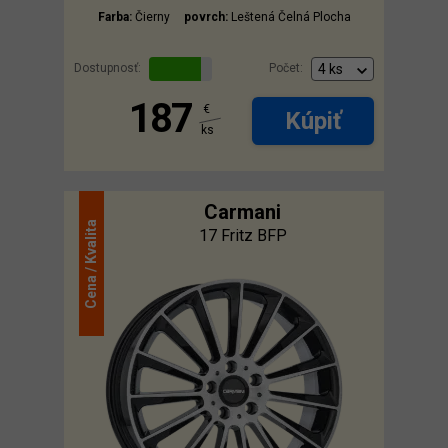
Farba:
Čierny
povrch:
Leštená Čelná Plocha
Dostupnosť:
Počet:
187
€
Kúpiť
ks
Carmani
Kvalita
17 Fritz BFP
Cena /