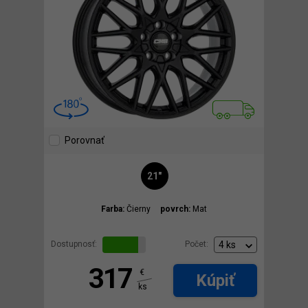
Porovnať
21"
Farba:
Čierny
povrch:
Mat
Dostupnosť:
Počet:
317
€
Kúpiť
ks