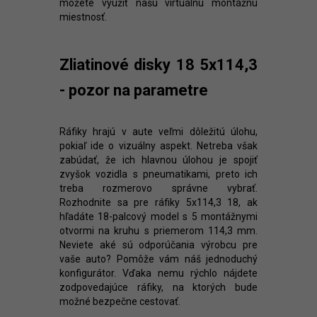
môžete využiť našu virtuálnu montážnu
miestnosť.
Zliatinové disky 18 5x114,3
- pozor na parametre
Ráfiky hrajú v aute veľmi dôležitú úlohu,
pokiaľ ide o vizuálny aspekt. Netreba však
zabúdať, že ich hlavnou úlohou je spojiť
zvyšok vozidla s pneumatikami, preto ich
treba rozmerovo správne vybrať.
Rozhodnite sa pre ráfiky 5x114,3 18, ak
hľadáte 18-palcový model s 5 montážnymi
otvormi na kruhu s priemerom 114,3 mm.
Neviete aké sú odporúčania výrobcu pre
vaše auto? Pomôže vám náš jednoduchý
konfigurátor. Vďaka nemu rýchlo nájdete
zodpovedajúce ráfiky, na ktorých bude
možné bezpečne cestovať.