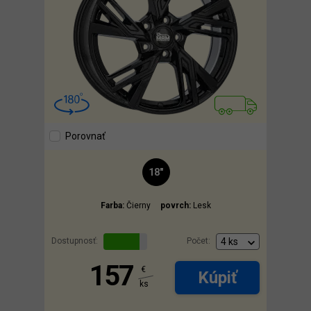
Porovnať
18"
Farba:
Čierny
povrch:
Lesk
Dostupnosť:
Počet:
157
€
Kúpiť
ks