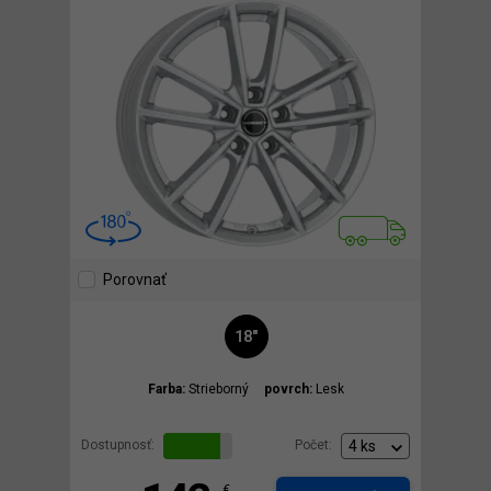
Porovnať
18"
Farba:
Strieborný
povrch:
Lesk
Dostupnosť:
Počet:
€