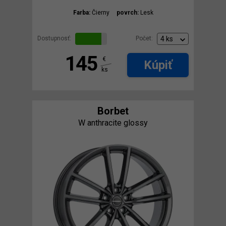
Farba:
Čierny
povrch:
Lesk
Dostupnosť:
Počet:
145
€
Kúpiť
ks
Borbet
W anthracite glossy