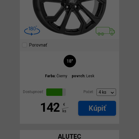
Porovnať
18"
Farba:
Čierny
povrch:
Lesk
Dostupnosť:
Počet:
142
€
Kúpiť
ks
ALUTEC