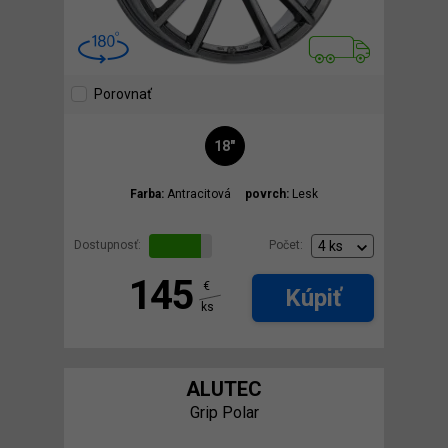
Porovnať
18"
Farba:
Antracitová
povrch:
Lesk
Dostupnosť:
Počet:
145
€
Kúpiť
ks
ALUTEC
Grip Polar