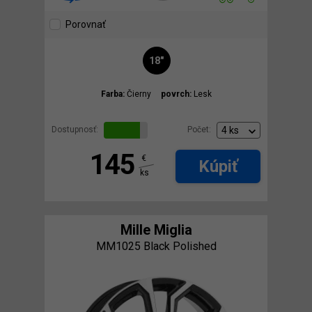
Porovnať
18"
Farba:
Čierny
povrch:
Lesk
Dostupnosť:
Počet:
145
€
Kúpiť
ks
Mille Miglia
MM1025 Black Polished