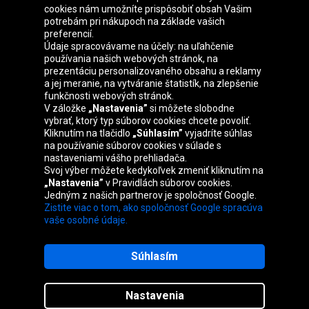
cookies nám umožníte prispôsobiť obsah Vašim
Skupina Oponeo
potrebám pri nákupoch na základe vašich
preferencií.
Údaje spracovávame na účely: na uľahčenie
používania našich webových stránok, na
prezentáciu personalizovaného obsahu a reklamy
Belgique
Česká
Deutschland
Éire
a jej meranie, na vytváranie štatistík, na zlepšenie
republika
funkčnosti webových stránok.
V záložke
„Nastavenia”
si môžete slobodne
vybrať, ktorý typ súborov cookies chcete povoliť.
Kliknutím na tlačidlo
„Súhlasím”
vyjadríte súhlas
España
France
Italia
Magyarország
na používanie súborov cookies v súlade s
nastaveniami vášho prehliadača.
Svoj výber môžete kedykoľvek zmeniť kliknutím na
„Nastavenia”
v Pravidlách súborov cookies.
Jedným z našich partnerov je spoločnosť Google.
Nederland
Österreich
Polska
United
Zistite viac o tom, ako spoločnosť Google spracúva
Kingdom
vaše osobné údaje.
Súhlasím
Mapa stránok
Nastavenia