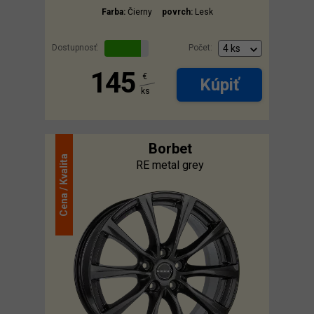
Farba:
Čierny
povrch:
Lesk
Dostupnosť:
Počet:
145
€
Kúpiť
ks
Borbet
Kvalita
RE metal grey
Cena /