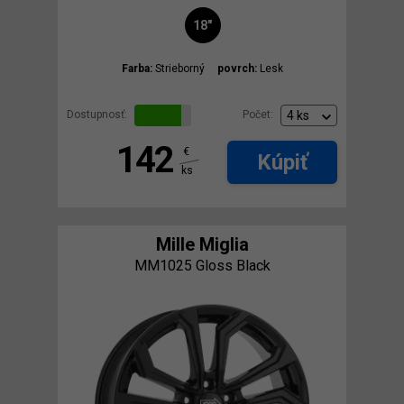
18"
Farba:
Strieborný
povrch:
Lesk
Dostupnosť:
Počet:
142
€
Kúpiť
ks
Mille Miglia
MM1025 Gloss Black