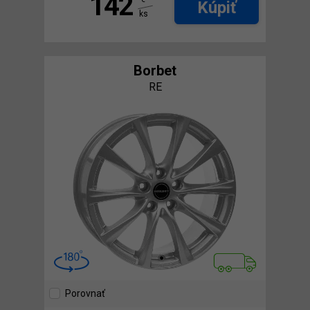
142
Kúpiť
ks
Borbet
RE
Porovnať