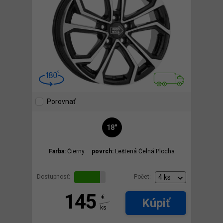
Porovnať
18"
Farba:
Čierny
povrch:
Leštená Čelná Plocha
Dostupnosť:
Počet:
145
€
Kúpiť
ks