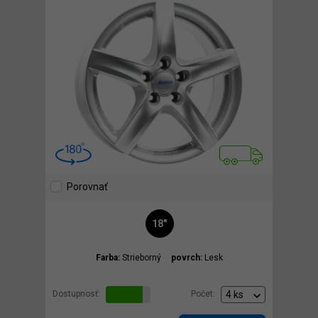
Porovnať
18"
Farba:
Strieborný
povrch:
Lesk
Dostupnosť:
Počet: