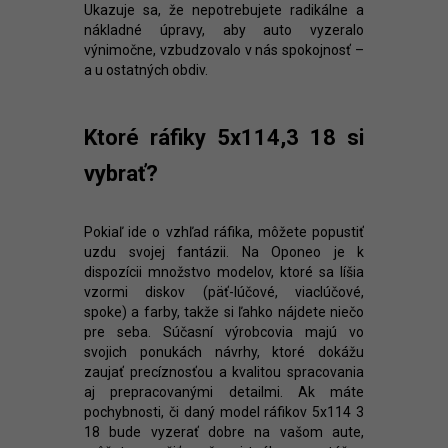
Ukazuje sa, že nepotrebujete radikálne a
nákladné úpravy, aby auto vyzeralo
výnimočne, vzbudzovalo v nás spokojnosť –
a u ostatných obdiv.
Ktoré ráfiky 5x114,3 18 si
vybrať?
Pokiaľ ide o vzhľad ráfika, môžete popustiť
uzdu svojej fantázii. Na Oponeo je k
dispozícii množstvo modelov, ktoré sa líšia
vzormi diskov (päť-lúčové, viaclúčové,
spoke) a farby, takže si ľahko nájdete niečo
pre seba. Súčasní výrobcovia majú vo
svojich ponukách návrhy, ktoré dokážu
zaujať precíznosťou a kvalitou spracovania
aj prepracovanými detailmi. Ak máte
pochybnosti, či daný model ráfikov 5x114 3
18 bude vyzerať dobre na vašom aute,