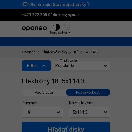
Skontrolujte
Stav objednávky
Ctrl
M
+421 222 205 014
Infolinky vypnuté
Pneumatiky
Disky
Kontrast
Košík
Oponeo
Hliníkové disky
18"
5x114.3
Triediť podľa:
Filtre
Popularita
Elektróny 18" 5x114.3
Podľa auta
Podľa veľkosti
Priemer
Rozostavenie
Hľadať disky