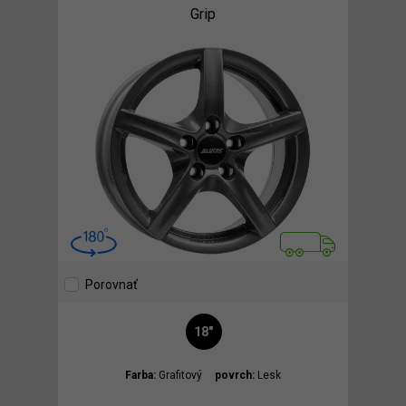
Grip
Porovnať
18"
Farba:
Grafitový
povrch:
Lesk